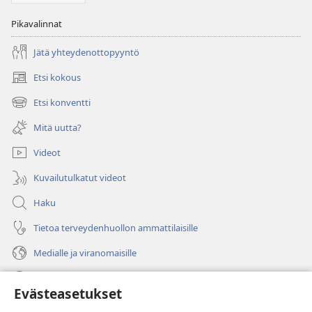
Pikavalinnat
Jätä yhteydenottopyyntö
Etsi kokous
(avaa
uuden
Etsi konventti
(avaa
ikkunan)
uuden
Mitä uutta?
ikkunan)
Videot
Kuvailutulkatut videot
Haku
Tietoa terveydenhuollon ammattilaisille
Medialle ja viranomaisille
Ohje
Evästeasetukset