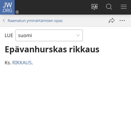
JW.ORG
Kirjaudu
(avaa
Vaihda
Hae
NÄ
uuden
sivuston
JW.ORG-
VA
Raamatun ymmärtämisen opas
ikkunan)
kieli
sivustolta
LUE
Epävanhurskas rikkaus
Ks.
RIKKAUS
.