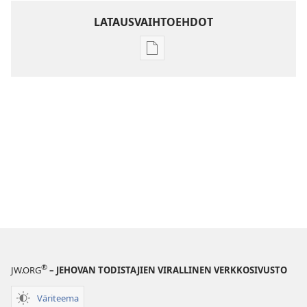
LATAUSVAIHTOEHDOT
Julkaisujen
latausvaihtoehdot
Raamatun
ymmärtämisen
opas
®
JW.ORG
– JEHOVAN TODISTAJIEN VIRALLINEN VERKKOSIVUSTO
Väriteema