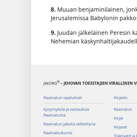
8.
Muuan benjaminilainen, jonk
Jerusalemissa Babylonin pakkos
9.
Juudan jälkeläinen Peresin ka
Nehemian käskynhaltijakaudella
®
JW.ORG
– JEHOVAN TODISTAJIEN VIRALLINEN 
Raamatun opetukset
Kirjasto
Kysymyksiä ja vastauksia
Raamatut
Raamatusta
Kirjat
Raamatun jakeita selitettynä
Kirjaset
Raamattukurssi
Traktaatit ja