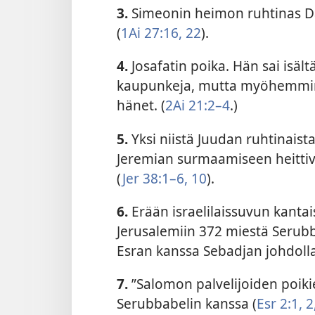
3.
Simeonin heimon ruhtinas Da
(
1Ai 27:16,
22
).
4.
Josafatin poika. Hän sai isält
kaupunkeja, mutta myöhemmin 
hänet. (
2Ai 21:2–4
.)
5.
Yksi niistä Juudan ruhtinaist
Jeremian surmaamiseen heittivä
(
Jer 38:1–6,
10
).
6.
Erään israelilaissuvun kantai
Jerusalemiin 372 miestä Serub
Esran kanssa Sebadjan johdolla
7.
”
Salomon palvelijoiden poiki
Serubbabelin kanssa (
Esr 2:1, 2