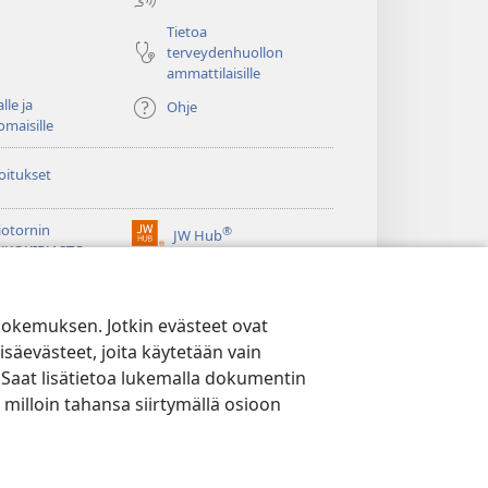
Tietoa
terveydenhuollon
ammattilaisille
lle ja
Ohje
omaisille
oitukset
iotornin
®
JW Hub
(avaa
KKOKIRJASTO
uuden
®
ikkunan)
ibrary
Watchtower Library
kokemuksen. Jotkin evästeet ovat
isäevästeet, joita käytetään vain
 Saat lisätietoa lukemalla dokumentin
 milloin tahansa siirtymällä osioon
YTÄNTÖ
|
EVÄSTEASETUKSET