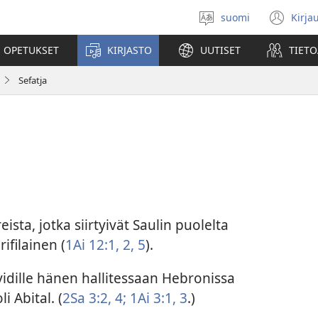
suomi
Kirja
Valitse
(av
kieli
uu
 OPETUKSET
KIRJASTO
UUTISET
TIETO
ikk
Sefatja
ista, jotka siirtyivät Saulin puolelta
ifilainen (
1Ai 12:1, 2,
5
).
vidille hänen hallitessaan Hebronissa
i Abital. (
2Sa 3:2,
4;
1Ai 3:1,
3
.)