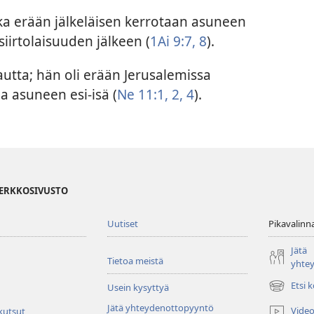
a erään jälkeläisen kerrotaan asuneen
iirtolaisuuden jälkeen (
1Ai 9:7, 8
).
utta; hän oli erään Jerusalemissa
 asuneen esi-isä (
Ne 11:1, 2,
4
).
VERKKOSIVUSTO
Uutiset
Pikavalinn
Jätä
Tietoa meistä
yhte
Etsi 
Usein kysyttyä
(avaa
uuden
Jätä yhteydenottopyyntö
Video
 kutsut