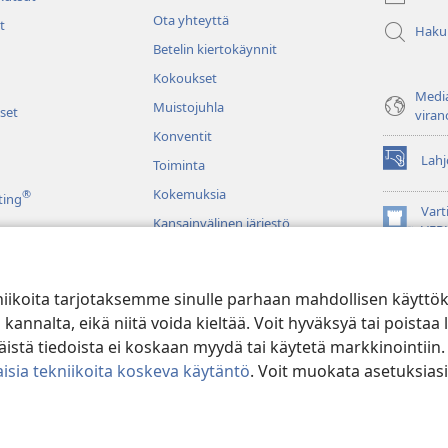
ikkunan)
Ota yhteyttä
t
Haku
Betelin kiertokäynnit
Kokoukset
Media
Muistojuhla
set
viran
Konventit
Lahj
Toiminta
(avaa
uuden
Kokemuksia
®
ting
ikkunan)
Vart
Kansainvälinen järjestö
(avaa
VER
uuden
JW L
ikkunan)
niikoita tarjotaksemme sinulle parhaan mahdollisen käyttö
u raamatunluku
alta, eikä niitä voida kieltää. Voit hyväksyä tai poistaa l
stä tiedoista ei koskaan myydä tai käytetä markkinointiin.
isia tekniikoita koskeva käytäntö
. Voit muokata asetuksiasi
ible and Tract Society of Pennsylvania.
KÄYTTÖEHDOT
|
TIETOSUOJAKÄ