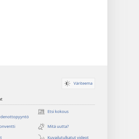
Väriteema
at
Etsi kokous
(avaa
ydenottopyyntö
uuden
ikkunan)
konventti
Mitä uutta?
t
Kuvailutulkatut videot