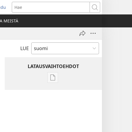
udu
aa
Hae
den
A MEISTÄ
unan)
LUE
LATAUSVAIHTOEHDOT
Julkaisujen
latausvaihtoehdot
Raamatun
ymmärtämisen
opas