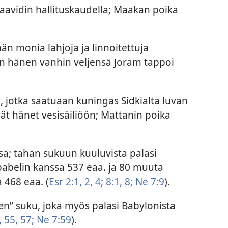
avidin hallituskaudella; Maakan poika
ään monia lahjoja ja linnoitettuja
hänen vanhin veljensä Joram tappoi
a, jotka saatuaan kuningas Sidkialta luvan
t hänet vesisäiliöön; Mattanin poika
sä; tähän sukuun kuuluvista palasi
babelin kanssa 537 eaa. ja 80 muuta
 468 eaa. (
Esr 2:1, 2,
4;
8:1,
8;
Ne 7:9
).
en” suku, joka myös palasi Babylonista
,
55,
57;
Ne 7:59
).