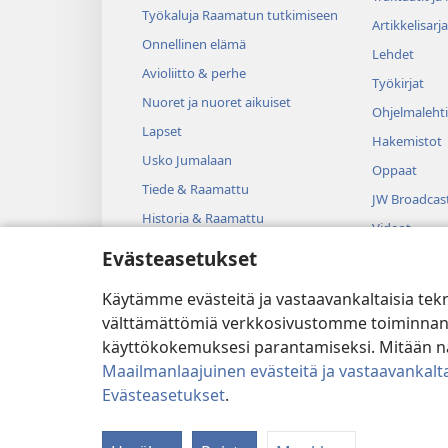
Työkaluja Raamatun tutkimiseen
Artikkelisarja
Onnellinen elämä
Lehdet
Avioliitto & perhe
Työkirjat
Nuoret ja nuoret aikuiset
Ohjelmalehti
Lapset
Hakemistot
Usko Jumalaan
Oppaat
Tiede & Raamattu
JW Broadcas
Historia & Raamattu
Videot
Evästeasetukset
Musiikki
Kuunnelmat
Käytämme evästeitä ja vastaavankaltaisia tek
Dramatisoit
välttämättömiä verkkosivustomme toiminnan kann
käyttökokemuksesi parantamiseksi. Mitään näi
Maailmanlaajuinen evästeitä ja vastaavankalta
Evästeasetukset
.
Copyright
© 2026 Watch Tower B