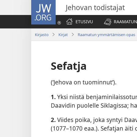
JW.ORG
Jehovan todistajat
ETUSIVU
RAAMATUN
Kirjasto
Kirjat
Raamatun ymmärtämisen opas
Sefatja
(’Jehova on tuominnut’).
1.
Yksi niistä benjaminilaissoture
Daavidin puolelle Siklagissa; har
2.
Viides poika, joka syntyi Daa
(1077–1070 eaa.). Sefatjan äiti ol