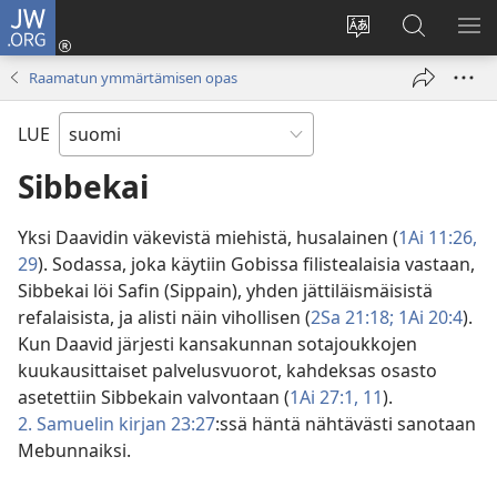
JW.ORG
Kirjaudu
(avaa
Vaihda
Hae
NÄ
uuden
sivuston
JW.ORG-
VA
Raamatun ymmärtämisen opas
ikkunan)
kieli
sivustolta
LUE
Sibbekai
Yksi Daavidin väkevistä miehistä, husalainen (
1Ai 11:26,
29
). Sodassa, joka käytiin Gobissa filistealaisia vastaan,
Sibbekai löi Safin (Sippain), yhden jättiläismäisistä
refalaisista, ja alisti näin vihollisen (
2Sa 21:18;
1Ai 20:4
).
Kun Daavid järjesti kansakunnan sotajoukkojen
kuukausittaiset palvelusvuorot, kahdeksas osasto
asetettiin Sibbekain valvontaan (
1Ai 27:1,
11
).
2. Samuelin kirjan 23:27
:ssä häntä nähtävästi sanotaan
Mebunnaiksi.