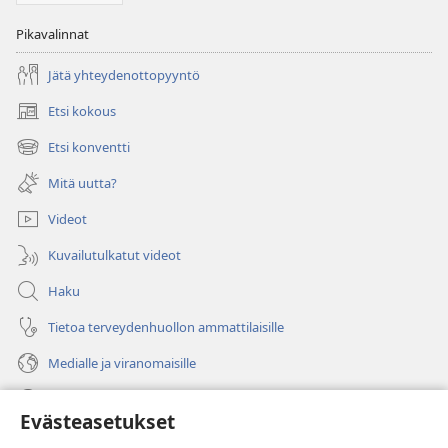
Pikavalinnat
Jätä yhteydenottopyyntö
Etsi kokous
(avaa
uuden
Etsi konventti
(avaa
ikkunan)
uuden
Mitä uutta?
ikkunan)
Videot
Kuvailutulkatut videot
Haku
Tietoa terveydenhuollon ammattilaisille
Medialle ja viranomaisille
Ohje
Evästeasetukset