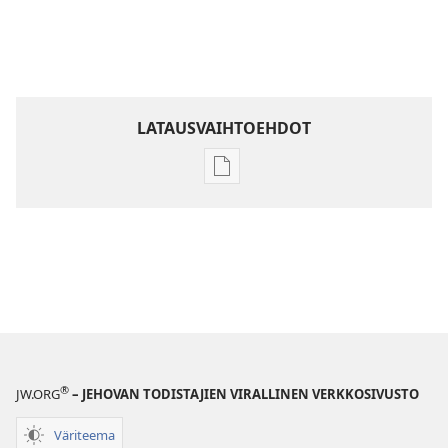
LATAUSVAIHTOEHDOT
Julkaisujen
latausvaihtoehdot
Raamatun
ymmärtämisen
opas
®
JW.ORG
– JEHOVAN TODISTAJIEN VIRALLINEN VERKKOSIVUSTO
Väriteema