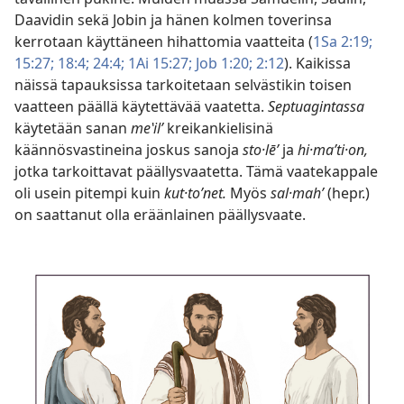
Daavidin sekä Jobin ja hänen kolmen toverinsa
kerrotaan käyttäneen hihattomia vaatteita (
1Sa 2:19;
15:27;
18:4;
24:4;
1Ai 15:27;
Job 1:20;
2:12
). Kaikissa
näissä tapauksissa tarkoitetaan selvästikin toisen
vaatteen päällä käytettävää vaatetta.
Septuagintassa
käytetään sanan
meʽilʹ
kreikankielisinä
käännösvastineina joskus sanoja
sto·lēʹ
ja
hi·maʹti·on,
jotka tarkoittavat päällysvaatetta. Tämä vaatekappale
oli usein pitempi kuin
kut·toʹnet.
Myös
sal·mahʹ
(hepr.)
on saattanut olla eräänlainen päällysvaate.