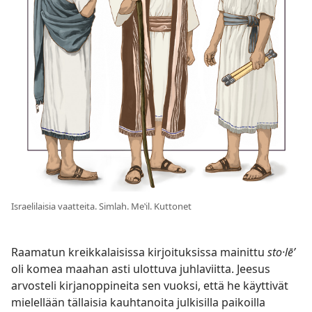
Israelilaisia vaatteita. Simlah. Meʽil. Kuttonet
Raamatun kreikkalaisissa kirjoituksissa mainittu
sto·lēʹ
oli komea maahan asti ulottuva juhlaviitta. Jeesus
arvosteli kirjanoppineita sen vuoksi, että he käyttivät
mielellään tällaisia kauhtanoita julkisilla paikoilla