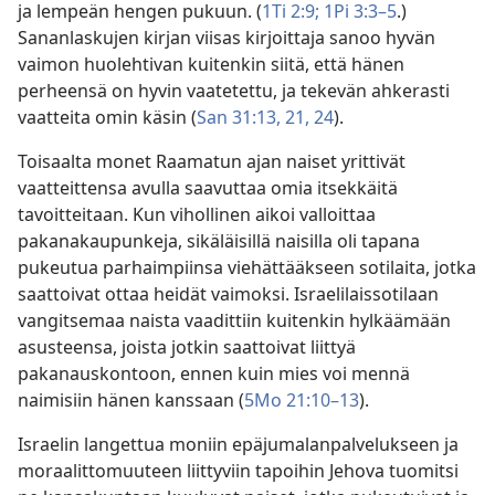
ja lempeän hengen pukuun. (
1Ti 2:9;
1Pi 3:3–5
.)
Sananlaskujen kirjan viisas kirjoittaja sanoo hyvän
vaimon huolehtivan kuitenkin siitä, että hänen
perheensä on hyvin vaatetettu, ja tekevän ahkerasti
vaatteita omin käsin (
San 31:13,
21,
24
).
Toisaalta monet Raamatun ajan naiset yrittivät
vaatteittensa avulla saavuttaa omia itsekkäitä
tavoitteitaan. Kun vihollinen aikoi valloittaa
pakanakaupunkeja, sikäläisillä naisilla oli tapana
pukeutua parhaimpiinsa viehättääkseen sotilaita, jotka
saattoivat ottaa heidät vaimoksi. Israelilaissotilaan
vangitsemaa naista vaadittiin kuitenkin hylkäämään
asusteensa, joista jotkin saattoivat liittyä
pakanauskontoon, ennen kuin mies voi mennä
naimisiin hänen kanssaan (
5Mo 21:10–13
).
Israelin langettua moniin epäjumalanpalvelukseen ja
moraalittomuuteen liittyviin tapoihin Jehova tuomitsi