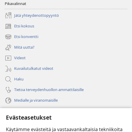
Pikavalinnat
Jätä yhteydenottopyyntö
Etsi kokous
(avaa
uuden
Etsi konventti
(avaa
ikkunan)
uuden
Mitä uutta?
ikkunan)
Videot
Kuvailutulkatut videot
Haku
Tietoa terveydenhuollon ammattilaisille
Medialle ja viranomaisille
Ohje
Evästeasetukset
Lahjoitukset
(avaa
Käytämme evästeitä ja vastaavankaltaisia tekniikoita