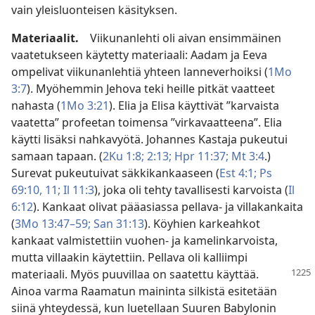
vain yleisluonteisen käsityksen.
Materiaalit.
Viikunanlehti oli aivan ensimmäinen
vaatetukseen käytetty materiaali: Aadam ja Eeva
ompelivat viikunanlehtiä yhteen lanneverhoiksi (
1Mo
3:7
). Myöhemmin Jehova teki heille pitkät vaatteet
nahasta (
1Mo 3:21
). Elia ja Elisa käyttivät ”karvaista
vaatetta” profeetan toimensa ”virkavaatteena”. Elia
käytti lisäksi nahkavyötä. Johannes Kastaja pukeutui
samaan tapaan. (
2Ku 1:8;
2:13;
Hpr 11:37;
Mt 3:4
.)
Surevat pukeutuivat säkkikankaaseen (
Est 4:1;
Ps
69:10, 11;
Il 11:3
), joka oli tehty tavallisesti karvoista (
Il
6:12
). Kankaat olivat pääasiassa pellava- ja villakankaita
(
3Mo 13:47–59;
San 31:13
). Köyhien karkeahkot
kankaat valmistettiin vuohen- ja kamelinkarvoista,
mutta villaakin käytettiin. Pellava oli kalliimpi
materiaali. Myös puuvillaa
on saatettu käyttää.
Ainoa varma Raamatun maininta silkistä esitetään
siinä yhteydessä, kun luetellaan Suuren Babylonin