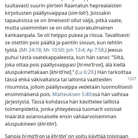
luultavasti suurin piirtein Raamatun heprealaisten
kirjoitusten päällysvaippaa (
sim·lahʹ
). Joissakin
tapauksissa se on ilmeisesti ollut väljä, pitkä vaate,
mutta useimmiten se on ollut suorakulmainen
kankaanpala. Se oli helppo pukea ja riisua. Tavallisesti
se otettiin pois päältä ja pantiin sivuun, kun tehtiin
työtä. (
Mt 24:18;
Mr 10:50;
Joh 13:4;
Ap 7:58
.) Jeesus
puhui tästä vaatekappaleesta, kun hän sanoi: ”Siltä,
joka ottaa pois päällysvaippasi [
hi·maʹti·on
], älä kiellä
aluspukinettakaan [
khi·tōʹna
].” (
Lu 6:29
.) Hän tarkoittaa
tässä ehkä väkivaltaista tai laitonta vaatteiden
riisumista, jolloin päällysvaippa vedetään luonnollisesti
ensimmäisenä pois.
Matteuksen 5:40
:ssä hän vaihtaa
järjestystä. Tässä kohdassa hän käsittelee laillista
toimenpidettä, jonka yhteydessä tuomarit voisivat
määrätä asianosaiselle ensin vähäarvoisemman
aluspukineen (
khi·tōnʹ
).
Sanoja
hi·maʹti·on
ja
khi·tōnʹ
on voitu käyttää toisinaan