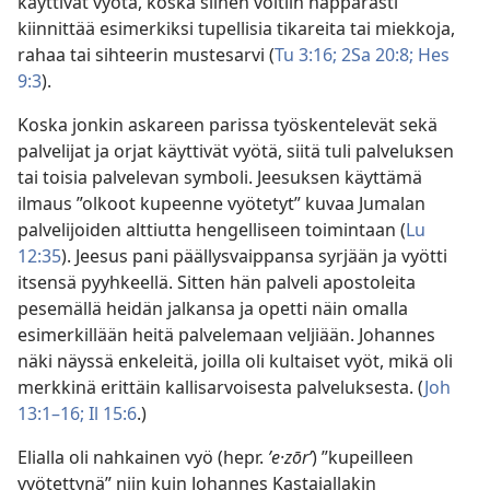
käyttivät vyötä, koska siihen voitiin näppärästi
kiinnittää esimerkiksi tupellisia tikareita tai miekkoja,
rahaa tai sihteerin mustesarvi (
Tu 3:16;
2Sa 20:8;
Hes
9:3
).
Koska jonkin askareen parissa työskentelevät sekä
palvelijat ja orjat käyttivät vyötä, siitä tuli palveluksen
tai toisia palvelevan symboli. Jeesuksen käyttämä
ilmaus ”olkoot kupeenne vyötetyt” kuvaa Jumalan
palvelijoiden alttiutta hengelliseen toimintaan (
Lu
12:35
). Jeesus pani päällysvaippansa syrjään ja vyötti
itsensä pyyhkeellä. Sitten hän palveli apostoleita
pesemällä heidän jalkansa ja opetti näin omalla
esimerkillään heitä palvelemaan veljiään. Johannes
näki näyssä enkeleitä, joilla oli kultaiset vyöt, mikä oli
merkkinä erittäin kallisarvoisesta palveluksesta. (
Joh
13:1–16;
Il 15:6
.)
Elialla oli nahkainen vyö (hepr.
ʼe·zōrʹ
) ”kupeilleen
vyötettynä” niin kuin Johannes Kastajallakin