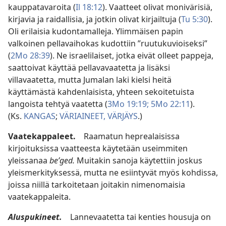
kauppatavaroita (
Il 18:12
). Vaatteet olivat monivärisiä,
kirjavia ja raidallisia, ja jotkin olivat kirjailtuja (
Tu 5:30
).
Oli erilaisia kudontamalleja. Ylimmäisen papin
valkoinen pellavaihokas kudottiin ”ruutukuvioiseksi”
(
2Mo 28:39
). Ne israelilaiset, jotka eivät olleet pappeja,
saattoivat käyttää pellavavaatetta ja lisäksi
villavaatetta, mutta Jumalan laki kielsi heitä
käyttämästä kahdenlaisista, yhteen sekoitetuista
langoista tehtyä vaatetta (
3Mo 19:19;
5Mo 22:11
).
(Ks.
KANGAS
;
VÄRIAINEET, VÄRJÄYS
.)
Vaatekappaleet.
Raamatun heprealaisissa
kirjoituksissa vaatteesta käytetään useimmiten
yleissanaa
beʹged.
Muitakin sanoja käytettiin joskus
yleismerkityksessä, mutta ne esiintyvät myös kohdissa,
joissa niillä tarkoitetaan joitakin nimenomaisia
vaatekappaleita.
Aluspukineet.
Lannevaatetta tai kenties housuja on