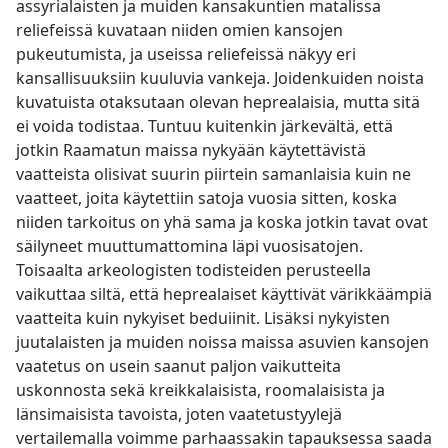
assyrialaisten ja muiden kansakuntien matalissa
reliefeissä kuvataan niiden omien kansojen
pukeutumista, ja useissa reliefeissä näkyy eri
kansallisuuksiin kuuluvia vankeja. Joidenkuiden noista
kuvatuista otaksutaan olevan heprealaisia, mutta sitä
ei voida todistaa. Tuntuu kuitenkin järkevältä, että
jotkin Raamatun maissa nykyään käytettävistä
vaatteista olisivat suurin piirtein samanlaisia kuin ne
vaatteet, joita käytettiin satoja vuosia sitten, koska
niiden tarkoitus on yhä sama ja koska jotkin tavat ovat
säilyneet muuttumattomina läpi vuosisatojen.
Toisaalta arkeologisten todisteiden perusteella
vaikuttaa siltä, että heprealaiset käyttivät värikkäämpiä
vaatteita kuin nykyiset beduiinit. Lisäksi nykyisten
juutalaisten ja muiden noissa maissa asuvien kansojen
vaatetus on usein saanut paljon vaikutteita
uskonnosta sekä kreikkalaisista, roomalaisista ja
länsimaisista tavoista, joten vaatetustyylejä
vertailemalla voimme parhaassakin tapauksessa saada