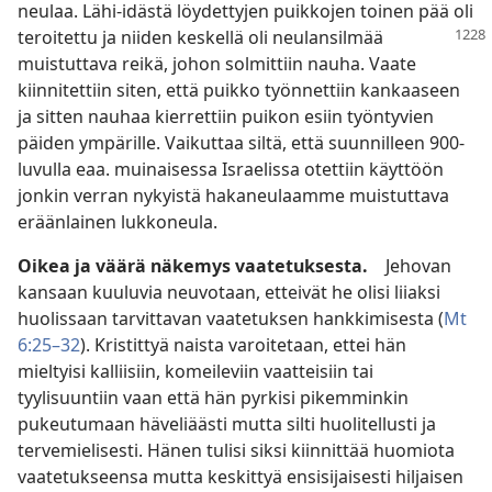
neulaa. Lähi-idästä löydettyjen puikkojen toinen pää oli
teroitettu ja niiden keskellä
oli neulansilmää
muistuttava reikä, johon solmittiin nauha. Vaate
kiinnitettiin siten, että puikko työnnettiin kankaaseen
ja sitten nauhaa kierrettiin puikon esiin työntyvien
päiden ympärille. Vaikuttaa siltä, että suunnilleen 900-
luvulla eaa. muinaisessa Israelissa otettiin käyttöön
jonkin verran nykyistä hakaneulaamme muistuttava
eräänlainen lukkoneula.
Oikea ja väärä näkemys vaatetuksesta.
Jehovan
kansaan kuuluvia neuvotaan, etteivät he olisi liiaksi
huolissaan tarvittavan vaatetuksen hankkimisesta (
Mt
6:25–32
). Kristittyä naista varoitetaan, ettei hän
mieltyisi kalliisiin, komeileviin vaatteisiin tai
tyylisuuntiin vaan että hän pyrkisi pikemminkin
pukeutumaan häveliäästi mutta silti huolitellusti ja
tervemielisesti. Hänen tulisi siksi kiinnittää huomiota
vaatetukseensa mutta keskittyä ensisijaisesti hiljaisen