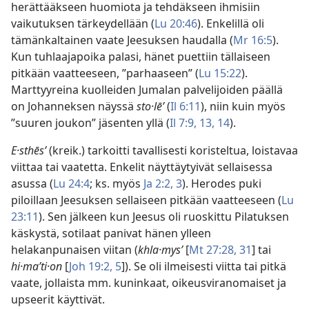
herättääkseen huomiota ja tehdäkseen ihmisiin
vaikutuksen tärkeydellään (
Lu 20:46
). Enkelillä oli
tämänkaltainen vaate Jeesuksen haudalla (
Mr 16:5
).
Kun tuhlaajapoika palasi, hänet puettiin tällaiseen
pitkään vaatteeseen, ”parhaaseen” (
Lu 15:22
).
Marttyyreina kuolleiden Jumalan palvelijoiden päällä
on Johanneksen näyssä
sto·lēʹ
(
Il 6:11
), niin kuin myös
”suuren joukon” jäsenten yllä (
Il 7:9,
13, 14
).
E·sthēsʹ
(kreik.) tarkoitti tavallisesti koristeltua, loistavaa
viittaa tai vaatetta. Enkelit näyttäytyivät sellaisessa
asussa (
Lu 24:4
; ks. myös
Ja 2:2, 3
). Herodes puki
piloillaan Jeesuksen sellaiseen pitkään vaatteeseen (
Lu
23:11
). Sen jälkeen kun Jeesus oli ruoskittu Pilatuksen
käskystä, sotilaat panivat hänen ylleen
helakanpunaisen viitan (
khla·mysʹ
[
Mt 27:28,
31
] tai
hi·maʹti·on
[
Joh 19:2,
5
]). Se oli ilmeisesti viitta tai pitkä
vaate, jollaista mm. kuninkaat, oikeusviranomaiset ja
upseerit käyttivät.