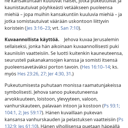
ne kansakuntaan kuuluvat naiset, jotka pukeutuivat ja
kaunistautuivat pöyhkeästi vetääkseen puoleensa
miehiä – jopa muihin kansakuntiin kuuluvia miehiä – ja
jotka somistautuivat väärään uskontoon liittyvin
koristein (
Jes 3:16–23
; vrt.
San 7:10
).
Kuvaannollista käyttöä.
Jehova kuvaa Jerusalemin
sellaiseksi, jonka hän aikoinaan kuvaannollisesti puki
kauniisiin vaatteisiin. Se luotti kuitenkin kauneuteensa,
seurusteli pakanakansojen kanssa ja somisti itsensä
puoleensavetäväksi porton tavoin. (
Hes 16:10–14
; ks.
myös
Hes 23:26, 27;
Jer 4:30, 31
.)
Pukeutumisesta puhutaan monissa raamatunjakeissa
symbolisesti. Jehova sanoo pukeutuneensa
arvokkuuteen, loistoon, ylevyyteen, valoon,
vanhurskauteen, palavaan intoon ja kostoon (
Ps 93:1;
104:1, 2;
Jes 59:17
). Hänen kuvaillaan pukevan
kansansa vanhurskauden ja pelastuksen vaatteisiin (
Ps
132:9;
Jes 61:10
). Hänen vihollisensa puetaan häpeällä