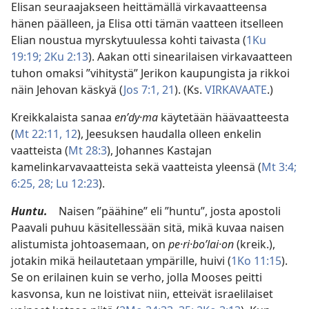
Elisan seuraajakseen heittämällä virkavaatteensa
hänen päälleen, ja Elisa otti tämän vaatteen itselleen
Elian noustua myrskytuulessa kohti taivasta (
1Ku
19:19;
2Ku 2:13
). Aakan otti sinearilaisen virkavaatteen
tuhon omaksi ”vihitystä” Jerikon kaupungista ja rikkoi
näin Jehovan käskyä (
Jos 7:1,
21
). (Ks.
VIRKAVAATE
.)
Kreikkalaista sanaa
enʹdy·ma
käytetään häävaatteesta
(
Mt 22:11, 12
), Jeesuksen haudalla olleen enkelin
vaatteista (
Mt 28:3
), Johannes Kastajan
kamelinkarvavaatteista sekä vaatteista yleensä (
Mt 3:4;
6:25,
28;
Lu 12:23
).
Huntu.
Naisen ”päähine” eli ”huntu”, josta apostoli
Paavali puhuu käsitellessään sitä, mikä kuvaa naisen
alistumista johtoasemaan, on
pe·ri·boʹlai·on
(kreik.),
jotakin mikä heilautetaan ympärille, huivi (
1Ko 11:15
).
Se on erilainen kuin se verho, jolla Mooses peitti
kasvonsa, kun ne loistivat niin, etteivät israelilaiset