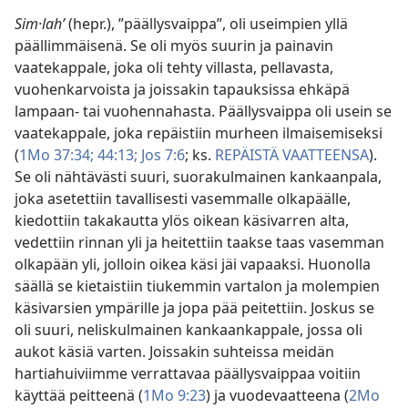
Sim·lahʹ
(hepr.), ”päällysvaippa”, oli useimpien yllä
päällimmäisenä. Se oli myös suurin ja painavin
vaatekappale, joka oli tehty villasta, pellavasta,
vuohenkarvoista ja joissakin tapauksissa ehkäpä
lampaan- tai vuohennahasta. Päällysvaippa oli usein se
vaatekappale, joka repäistiin murheen ilmaisemiseksi
(
1Mo 37:34;
44:13;
Jos 7:6
; ks.
REPÄISTÄ VAATTEENSA
).
Se oli nähtävästi suuri, suorakulmainen kankaanpala,
joka asetettiin tavallisesti vasemmalle olkapäälle,
kiedottiin takakautta ylös oikean käsivarren alta,
vedettiin rinnan yli ja heitettiin taakse taas vasemman
olkapään yli, jolloin oikea käsi jäi vapaaksi. Huonolla
säällä se kietaistiin tiukemmin vartalon ja molempien
käsivarsien ympärille ja jopa pää peitettiin. Joskus se
oli suuri, neliskulmainen kankaankappale, jossa oli
aukot käsiä varten. Joissakin suhteissa meidän
hartiahuiviimme verrattavaa päällysvaippaa voitiin
käyttää peitteenä (
1Mo 9:23
) ja vuodevaatteena (
2Mo