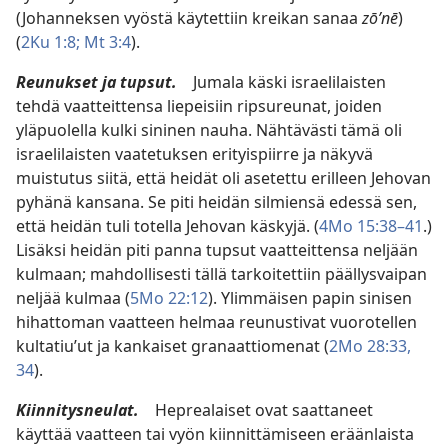
(Johanneksen vyöstä käytettiin kreikan sanaa
zōʹnē
)
(
2Ku 1:8;
Mt 3:4
).
Reunukset ja tupsut.
Jumala käski israelilaisten
tehdä vaatteittensa liepeisiin ripsureunat, joiden
yläpuolella kulki sininen nauha. Nähtävästi tämä oli
israelilaisten vaatetuksen erityispiirre ja näkyvä
muistutus siitä, että heidät oli asetettu erilleen Jehovan
pyhänä kansana. Se piti heidän silmiensä edessä sen,
että heidän tuli totella Jehovan käskyjä. (
4Mo 15:38–41
.)
Lisäksi heidän piti panna tupsut vaatteittensa neljään
kulmaan; mahdollisesti tällä tarkoitettiin päällysvaipan
neljää kulmaa (
5Mo 22:12
). Ylimmäisen papin sinisen
hihattoman vaatteen helmaa reunustivat vuorotellen
kultatiu’ut ja kankaiset granaattiomenat (
2Mo 28:33,
34
).
Kiinnitysneulat.
Heprealaiset ovat saattaneet
käyttää vaatteen tai vyön kiinnittämiseen eräänlaista