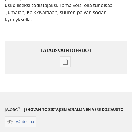
uskolliseksi todistajaksi. Tämä voisi olla tuhoisaa
”Jumalan, Kaikkivaltiaan, suuren päivän sodan”
kynnyksellä.
LATAUSVAIHTOEHDOT
Julkaisujen
latausvaihtoehdot
Raamatun
ymmärtämisen
opas
®
JW.ORG
– JEHOVAN TODISTAJIEN VIRALLINEN VERKKOSIVUSTO
Väriteema