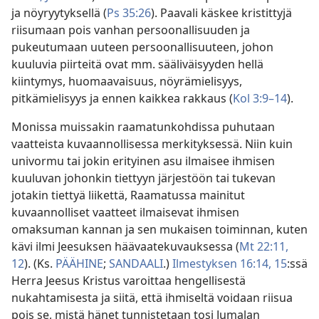
ja nöyryytyksellä (
Ps 35:26
). Paavali käskee kristittyjä
riisumaan pois vanhan persoonallisuuden ja
pukeutumaan uuteen persoonallisuuteen, johon
kuuluvia piirteitä ovat mm. sääliväisyyden hellä
kiintymys, huomaavaisuus, nöyrämielisyys,
pitkämielisyys ja ennen kaikkea rakkaus (
Kol 3:9–14
).
Monissa muissakin raamatunkohdissa puhutaan
vaatteista kuvaannollisessa merkityksessä. Niin kuin
univormu tai jokin erityinen asu ilmaisee ihmisen
kuuluvan johonkin tiettyyn järjestöön tai tukevan
jotakin tiettyä liikettä, Raamatussa mainitut
kuvaannolliset vaatteet ilmaisevat ihmisen
omaksuman kannan ja sen mukaisen toiminnan, kuten
kävi ilmi Jeesuksen häävaatekuvauksessa (
Mt 22:11,
12
). (Ks.
PÄÄHINE
;
SANDAALI
.)
Ilmestyksen 16:14, 15
:ssä
Herra Jeesus Kristus varoittaa hengellisestä
nukahtamisesta ja siitä, että ihmiseltä voidaan riisua
pois se, mistä hänet tunnistetaan tosi Jumalan