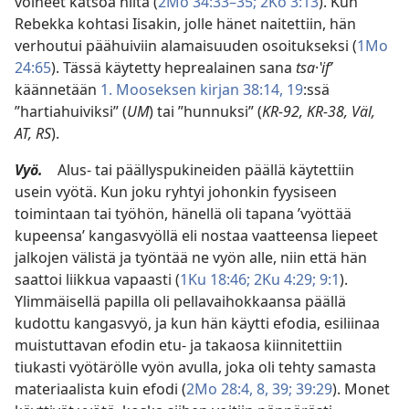
voineet katsoa niitä (
2Mo 34:33–35;
2Ko 3:13
). Kun
Rebekka kohtasi Iisakin, jolle hänet naitettiin, hän
verhoutui päähuiviin alamaisuuden osoitukseksi (
1Mo
24:65
). Tässä käytetty heprealainen sana
tsa
·
ʽifʹ
käännetään
1. Mooseksen kirjan 38:14,
19
:ssä
”hartiahuiviksi” (
UM
) tai ”hunnuksi” (
KR-92, KR-38, Väl,
AT, RS
).
Vyö.
Alus- tai päällyspukineiden päällä käytettiin
usein vyötä. Kun joku ryhtyi johonkin fyysiseen
toimintaan tai työhön, hänellä oli tapana ’vyöttää
kupeensa’ kangasvyöllä eli nostaa vaatteensa liepeet
jalkojen välistä ja työntää ne vyön alle, niin että hän
saattoi liikkua vapaasti (
1Ku 18:46;
2Ku 4:29;
9:1
).
Ylimmäisellä papilla oli pellavaihokkaansa päällä
kudottu kangasvyö, ja kun hän käytti efodia, esiliinaa
muistuttavan efodin etu- ja takaosa kiinnitettiin
tiukasti vyötärölle vyön avulla, joka oli tehty samasta
materiaalista kuin efodi (
2Mo 28:4,
8,
39;
39:29
). Monet