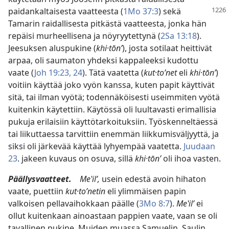
paidankaltaisesta
vaatteesta (
1Mo 37:3
) sekä
Tamarin raidallisesta pitkästä vaatteesta, jonka hän
repäisi murheellisena ja nöyryytettynä (
2Sa 13:18
).
Jeesuksen aluspukine (
khi·tōnʹ
), josta sotilaat heittivät
arpaa, oli saumaton yhdeksi kappaleeksi kudottu
vaate (
Joh 19:23, 24
). Tätä vaatetta (
kut·toʹnet
eli
khi·tōnʹ
)
voitiin käyttää joko vyön kanssa, kuten papit käyttivät
sitä, tai ilman vyötä; todennäköisesti useimmiten vyötä
kuitenkin käytettiin. Käytössä oli luultavasti erimallisia
pukuja erilaisiin käyttötarkoituksiin. Työskenneltäessä
tai liikuttaessa tarvittiin enemmän liikkumisväljyyttä, ja
siksi oli järkevää käyttää lyhyempää vaatetta.
Juudaan
23
. jakeen kuvaus on osuva, sillä
khi·tōnʹ
oli ihoa vasten.
Päällysvaatteet.
Meʽilʹ,
usein edestä avoin hihaton
vaate, puettiin
kut·toʹnetin
eli ylimmäisen papin
valkoisen pellavaihokkaan päälle (
3Mo 8:7
).
Meʽilʹ
ei
ollut kuitenkaan ainoastaan pappien vaate, vaan se oli
tavallinen pukine. Muiden muassa Samuelin, Saulin,