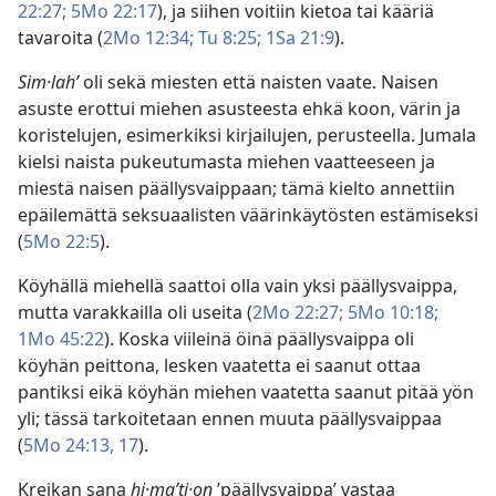
22:27;
5Mo 22:17
), ja siihen voitiin kietoa tai kääriä
tavaroita (
2Mo 12:34;
Tu 8:25;
1Sa 21:9
).
Sim·lahʹ
oli sekä miesten että naisten vaate. Naisen
asuste erottui miehen asusteesta ehkä koon, värin ja
koristelujen, esimerkiksi kirjailujen, perusteella. Jumala
kielsi naista pukeutumasta miehen vaatteeseen ja
miestä naisen päällysvaippaan; tämä kielto annettiin
epäilemättä seksuaalisten väärinkäytösten estämiseksi
(
5Mo 22:5
).
Köyhällä miehellä saattoi olla vain yksi päällysvaippa,
mutta varakkailla oli useita (
2Mo 22:27;
5Mo 10:18;
1Mo 45:22
). Koska viileinä öinä päällysvaippa oli
köyhän peittona, lesken vaatetta ei saanut ottaa
pantiksi eikä köyhän miehen vaatetta saanut pitää yön
yli; tässä tarkoitetaan ennen muuta päällysvaippaa
(
5Mo 24:13,
17
).
Kreikan sana
hi·maʹti·on
’päällysvaippa’ vastaa