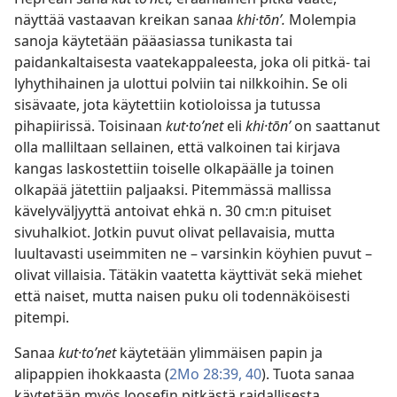
näyttää vastaavan kreikan sanaa
khi·tōnʹ.
Molempia
sanoja käytetään pääasiassa tunikasta tai
paidankaltaisesta vaatekappaleesta, joka oli pitkä- tai
lyhythihainen ja ulottui polviin tai nilkkoihin. Se oli
sisävaate, jota käytettiin kotioloissa ja tutussa
pihapiirissä. Toisinaan
kut·toʹnet
eli
khi·tōnʹ
on saattanut
olla malliltaan sellainen, että valkoinen tai kirjava
kangas laskostettiin toiselle olkapäälle ja toinen
olkapää jätettiin paljaaksi. Pitemmässä mallissa
kävelyväljyyttä antoivat ehkä n. 30 cm:n pituiset
sivuhalkiot. Jotkin puvut olivat pellavaisia, mutta
luultavasti useimmiten ne – varsinkin köyhien puvut –
olivat villaisia. Tätäkin vaatetta käyttivät sekä miehet
että naiset, mutta naisen puku oli todennäköisesti
pitempi.
Sanaa
kut·toʹnet
käytetään ylimmäisen papin ja
alipappien ihokkaasta (
2Mo 28:39, 40
). Tuota sanaa
käytetään myös Joosefin pitkästä raidallisesta