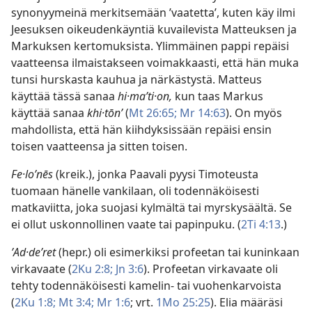
synonyymeinä merkitsemään ’vaatetta’, kuten käy ilmi
Jeesuksen oikeudenkäyntiä kuvailevista Matteuksen ja
Markuksen kertomuksista. Ylimmäinen pappi repäisi
vaatteensa ilmaistakseen voimakkaasti, että hän muka
tunsi hurskasta kauhua ja närkästystä. Matteus
käyttää tässä sanaa
hi·maʹti·on,
kun taas Markus
käyttää sanaa
khi·tōnʹ
(
Mt 26:65;
Mr 14:63
). On myös
mahdollista, että hän kiihdyksissään repäisi ensin
toisen vaatteensa ja sitten toisen.
Fe·loʹnēs
(kreik.), jonka Paavali pyysi Timoteusta
tuomaan hänelle vankilaan, oli todennäköisesti
matkaviitta, joka suojasi kylmältä tai myrskysäältä. Se
ei ollut uskonnollinen vaate tai papinpuku. (
2Ti 4:13
.)
ʼAd·deʹret
(hepr.) oli esimerkiksi profeetan tai kuninkaan
virkavaate (
2Ku 2:8;
Jn 3:6
). Profeetan virkavaate oli
tehty todennäköisesti kamelin- tai vuohenkarvoista
(
2Ku 1:8;
Mt 3:4;
Mr 1:6
; vrt.
1Mo 25:25
). Elia määräsi