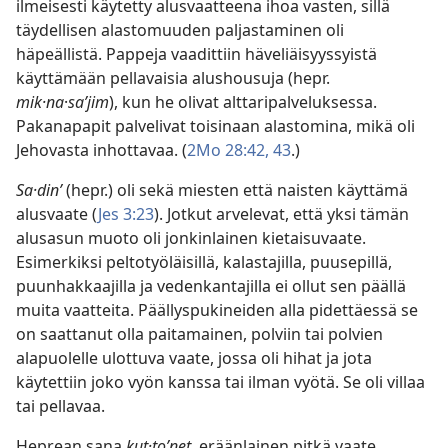
ilmeisesti käytetty alusvaatteena ihoa vasten, sillä
täydellisen alastomuuden paljastaminen oli
häpeällistä. Pappeja vaadittiin häveliäisyyssyistä
käyttämään pellavaisia alushousuja (hepr.
mik·na
·
saʹjim
), kun he olivat alttaripalveluksessa.
Pakanapapit palvelivat toisinaan alastomina, mikä oli
Jehovasta inhottavaa. (
2Mo 28:42, 43
.)
Sa·dinʹ
(hepr.) oli sekä miesten että naisten käyttämä
alusvaate (
Jes 3:23
). Jotkut arvelevat, että yksi tämän
alusasun muoto oli jonkinlainen kietaisuvaate.
Esimerkiksi peltotyöläisillä, kalastajilla, puusepillä,
puunhakkaajilla ja vedenkantajilla ei ollut sen päällä
muita vaatteita. Päällyspukineiden alla pidettäessä se
on saattanut olla paitamainen, polviin tai polvien
alapuolelle ulottuva vaate, jossa oli hihat ja jota
käytettiin joko vyön kanssa tai ilman vyötä. Se oli villaa
tai pellavaa.
Heprean sana
kut·toʹnet,
eräänlainen pitkä vaate,