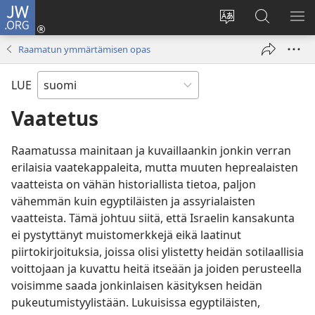
JW.ORG
Kirjaudu
(avaa
Vaihda
Hae
NÄ
uuden
sivuston
JW.ORG-
VA
Raamatun ymmärtämisen opas
ikkunan)
kieli
sivustolta
LUE
Vaatetus
Raamatussa mainitaan ja kuvaillaankin jonkin verran
erilaisia vaatekappaleita, mutta muuten heprealaisten
vaatteista on vähän historiallista tietoa, paljon
vähemmän kuin egyptiläisten ja assyrialaisten
vaatteista. Tämä johtuu siitä, että Israelin kansakunta
ei pystyttänyt muistomerkkejä eikä laatinut
piirtokirjoituksia, joissa olisi ylistetty heidän sotilaallisia
voittojaan ja kuvattu heitä itseään ja joiden perusteella
voisimme saada jonkinlaisen käsityksen heidän
pukeutumistyylistään. Lukuisissa egyptiläisten,