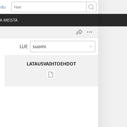
udu
aa
Hae
den
A MEISTÄ
unan)
LUE
LATAUSVAIHTOEHDOT
Julkaisujen
latausvaihtoehdot
Raamatun
ymmärtämisen
opas