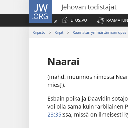
JW.ORG
Jehovan todistajat
ETUSIVU
RAAMATUN
Kirjasto
Kirjat
Raamatun ymmärtämisen opas
Naarai
(mahd. muunnos nimestä Nearja,
mies]’).
Esbain poika ja Daavidin sotaj
voi olla sama kuin ”arbilainen 
23:35
:ssä, missä on ilmeisesti 