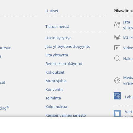
Uutiset
Pikavalinn
Jätä
Tietoa meistä
yhte
Etsi 
Usein kysyttyä
(avaa
uuden
Jätä yhteydenottopyyntö
Video
 kutsut
ikkunan)
Ota yhteyttä
t
Haku
Betelin kiertokäynnit
Kokoukset
Media
Muistojuhla
set
viran
Konventit
Lahj
Toiminta
(avaa
uuden
Kokemuksia
®
ting
ikkunan)
Vart
Kansainvälinen järjestö
(avaa
VER
uuden
JW L
ikkunan)