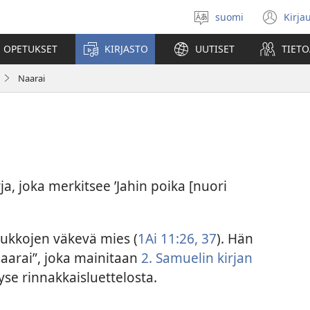
suomi
Kirja
Valitse
(av
kieli
uu
 OPETUKSET
KIRJASTO
UUTISET
TIETO
ikk
Naarai
 joka merkitsee ’Jahin poika [nuori
oukkojen väkevä mies (
1Ai 11:26,
37
). Hän
Paarai”, joka mainitaan
2. Samuelin kirjan
kyse rinnakkaisluettelosta.