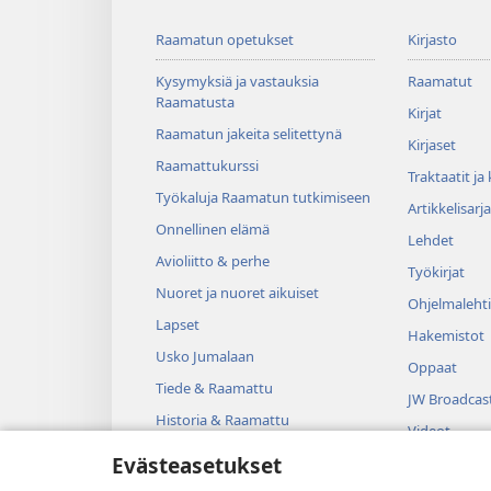
Raamatun opetukset
Kirjasto
Kysymyksiä ja vastauksia
Raamatut
Raamatusta
Kirjat
Raamatun jakeita selitettynä
Kirjaset
Raamattukurssi
Traktaatit ja
Työkaluja Raamatun tutkimiseen
Artikkelisarja
Onnellinen elämä
Lehdet
Avioliitto & perhe
Työkirjat
Nuoret ja nuoret aikuiset
Ohjelmalehti
Lapset
Hakemistot
Usko Jumalaan
Oppaat
Tiede & Raamattu
JW Broadcas
Historia & Raamattu
Videot
Evästeasetukset
Musiikki