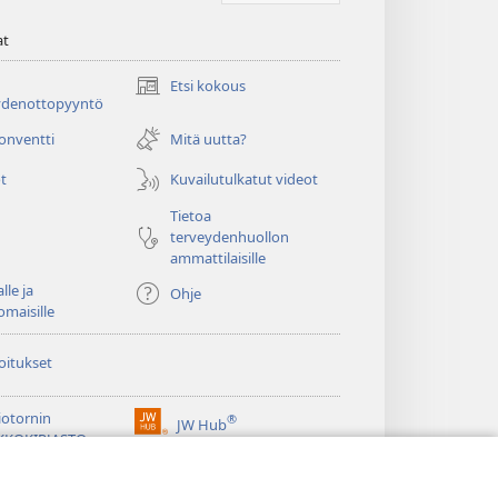
at
Etsi kokous
(avaa
ydenottopyyntö
uuden
ikkunan)
konventti
Mitä uutta?
t
Kuvailutulkatut videot
Tietoa
terveydenhuollon
ammattilaisille
lle ja
Ohje
omaisille
oitukset
iotornin
®
JW Hub
(avaa
KKOKIRJASTO
uuden
®
ikkunan)
ibrary
Watchtower Library