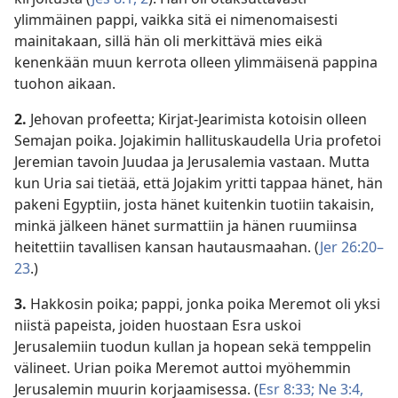
ylimmäinen pappi, vaikka sitä ei nimenomaisesti
mainitakaan, sillä hän oli merkittävä mies eikä
kenenkään muun kerrota olleen ylimmäisenä pappina
tuohon aikaan.
2.
Jehovan profeetta; Kirjat-Jearimista kotoisin olleen
Semajan poika. Jojakimin hallituskaudella Uria profetoi
Jeremian tavoin Juudaa ja Jerusalemia vastaan. Mutta
kun Uria sai tietää, että Jojakim yritti tappaa hänet, hän
pakeni Egyptiin, josta hänet kuitenkin tuotiin takaisin,
minkä jälkeen hänet surmattiin ja hänen ruumiinsa
heitettiin tavallisen kansan hautausmaahan. (
Jer 26:20–
23
.)
3.
Hakkosin poika; pappi, jonka poika Meremot oli yksi
niistä papeista, joiden huostaan Esra uskoi
Jerusalemiin tuodun kullan ja hopean sekä temppelin
välineet. Urian poika Meremot auttoi myöhemmin
Jerusalemin muurin korjaamisessa. (
Esr 8:33;
Ne 3:4,