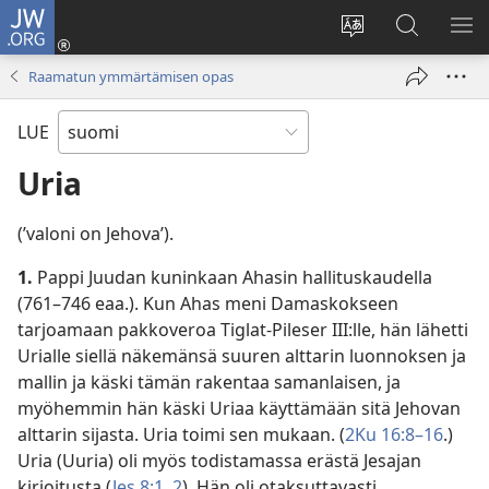
JW.ORG
Kirjaudu
(avaa
Vaihda
Hae
NÄ
uuden
sivuston
JW.ORG-
VA
Raamatun ymmärtämisen opas
ikkunan)
kieli
sivustolta
LUE
Uria
(’valoni on Jehova’).
1.
Pappi Juudan kuninkaan Ahasin hallituskaudella
(761–746 eaa.). Kun Ahas meni Damaskokseen
tarjoamaan pakkoveroa Tiglat-Pileser III:lle, hän lähetti
Urialle siellä näkemänsä suuren alttarin luonnoksen ja
mallin ja käski tämän rakentaa samanlaisen, ja
myöhemmin hän käski Uriaa käyttämään sitä Jehovan
alttarin sijasta. Uria toimi sen mukaan. (
2Ku 16:8–16
.)
Uria (Uuria) oli myös todistamassa erästä Jesajan
kirjoitusta (
Jes 8:1, 2
). Hän oli otaksuttavasti