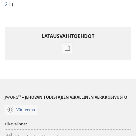
21
.)
LATAUSVAIHTOEHDOT
Julkaisujen
latausvaihtoehdot
Raamatun
ymmärtämisen
opas
®
JW.ORG
– JEHOVAN TODISTAJIEN VIRALLINEN VERKKOSIVUSTO
Väriteema
Pikavalinnat