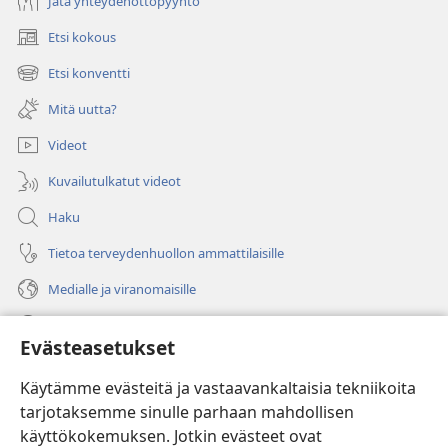
Jätä yhteydenottopyyntö
Etsi kokous
(avaa
uuden
Etsi konventti
(avaa
ikkunan)
uuden
Mitä uutta?
ikkunan)
Videot
Kuvailutulkatut videot
Haku
Tietoa terveydenhuollon ammattilaisille
Medialle ja viranomaisille
Ohje
Evästeasetukset
Lahjoitukset
(avaa
Käytämme evästeitä ja vastaavankaltaisia tekniikoita
uuden
tarjotaksemme sinulle parhaan mahdollisen
ikkunan)
Vartiotornin VERKKOKIRJASTO
käyttökokemuksen. Jotkin evästeet ovat
(avaa