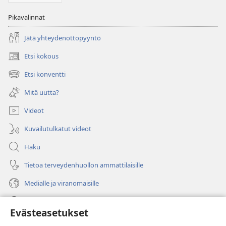
Pikavalinnat
Jätä yhteydenottopyyntö
Etsi kokous
(avaa
uuden
Etsi konventti
(avaa
ikkunan)
uuden
Mitä uutta?
ikkunan)
Videot
Kuvailutulkatut videot
Haku
Tietoa terveydenhuollon ammattilaisille
Medialle ja viranomaisille
Ohje
Evästeasetukset