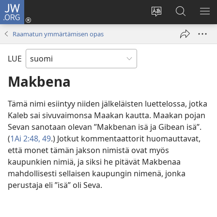
JW.ORG
Kirjaudu
(avaa
Vaihda
Hae
NÄ
uuden
sivuston
JW.ORG-
VA
Raamatun ymmärtämisen opas
ikkunan)
kieli
sivustolta
LUE
Makbena
Tämä nimi esiintyy niiden jälkeläisten luettelossa, jotka
Kaleb sai sivuvaimonsa Maakan kautta. Maakan pojan
Sevan sanotaan olevan ”Makbenan isä ja Gibean isä”.
(
1Ai 2:48, 49
.) Jotkut kommentaattorit huomauttavat,
että monet tämän jakson nimistä ovat myös
kaupunkien nimiä, ja siksi he pitävät Makbenaa
mahdollisesti sellaisen kaupungin nimenä, jonka
perustaja eli ”isä” oli Seva.