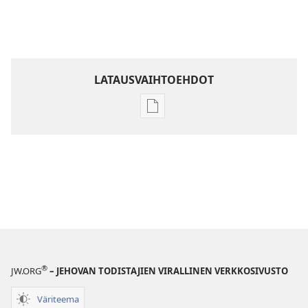
LATAUSVAIHTOEHDOT
Julkaisujen
latausvaihtoehdot
Raamatun
ymmärtämisen
opas
®
JW.ORG
– JEHOVAN TODISTAJIEN VIRALLINEN VERKKOSIVUSTO
Väriteema