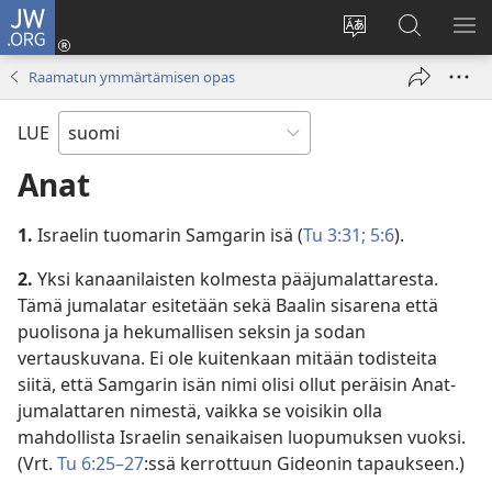
JW.ORG
Kirjaudu
(avaa
Vaihda
Hae
NÄ
uuden
sivuston
JW.ORG-
VA
Raamatun ymmärtämisen opas
ikkunan)
kieli
sivustolta
LUE
Anat
1.
Israelin tuomarin Samgarin isä (
Tu 3:31;
5:6
).
2.
Yksi kanaanilaisten kolmesta pääjumalattaresta.
Tämä jumalatar esitetään sekä Baalin sisarena että
puolisona ja hekumallisen seksin ja sodan
vertauskuvana. Ei ole kuitenkaan mitään todisteita
siitä, että Samgarin isän nimi olisi ollut peräisin Anat-
jumalattaren nimestä, vaikka se voisikin olla
mahdollista Israelin senaikaisen luopumuksen vuoksi.
(Vrt.
Tu 6:25–27
:ssä kerrottuun Gideonin tapaukseen.)