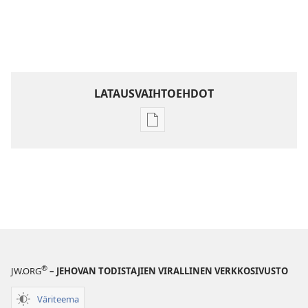
LATAUSVAIHTOEHDOT
Julkaisujen
latausvaihtoehdot
Raamatun
ymmärtämisen
opas
®
JW.ORG
– JEHOVAN TODISTAJIEN VIRALLINEN VERKKOSIVUSTO
Väriteema