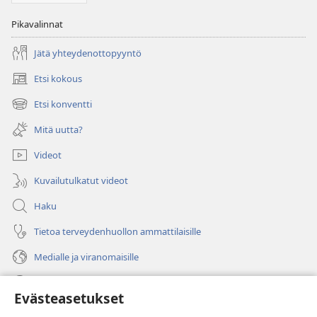
Pikavalinnat
Jätä yhteydenottopyyntö
Etsi kokous
(avaa
uuden
Etsi konventti
(avaa
ikkunan)
uuden
Mitä uutta?
ikkunan)
Videot
Kuvailutulkatut videot
Haku
Tietoa terveydenhuollon ammattilaisille
Medialle ja viranomaisille
Ohje
Evästeasetukset