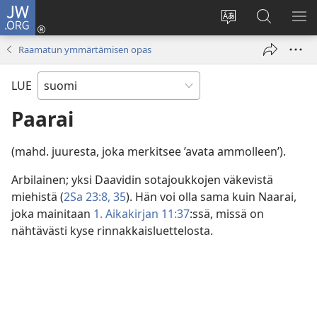
JW.ORG
Kirjaudu
(avaa
Vaihda
Hae
NÄ
uuden
sivuston
JW.ORG-
VA
Raamatun ymmärtämisen opas
ikkunan)
kieli
sivustolta
LUE
Paarai
(mahd. juuresta, joka merkitsee ’avata ammolleen’).
Arbilainen; yksi Daavidin sotajoukkojen väkevistä
miehistä (
2Sa 23:8,
35
). Hän voi olla sama kuin Naarai,
joka mainitaan
1. Aikakirjan 11:37
:ssä, missä on
nähtävästi kyse rinnakkaisluettelosta.