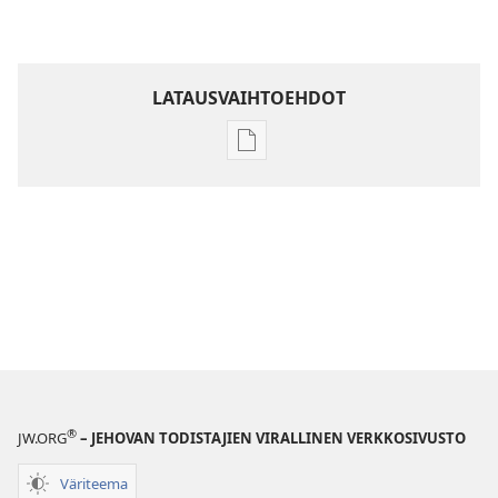
LATAUSVAIHTOEHDOT
Julkaisujen
latausvaihtoehdot
Raamatun
ymmärtämisen
opas
®
JW.ORG
– JEHOVAN TODISTAJIEN VIRALLINEN VERKKOSIVUSTO
Väriteema