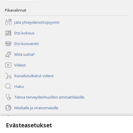
Pikavalinnat
Jätä yhteydenottopyyntö
Etsi kokous
(avaa
uuden
Etsi konventti
(avaa
ikkunan)
uuden
Mitä uutta?
ikkunan)
Videot
Kuvailutulkatut videot
Haku
Tietoa terveydenhuollon ammattilaisille
Medialle ja viranomaisille
Ohje
Evästeasetukset