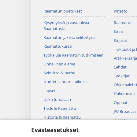
Raamatun opetukset
Kirjasto
Kysymyksiä ja vastauksia
Raamatut
Raamatusta
Kirjat
Raamatun jakeita selitettynä
Kirjaset
Raamattukurssi
Traktaatit ja
Työkaluja Raamatun tutkimiseen
Artikkelisarja
Onnellinen elämä
Lehdet
Avioliitto & perhe
Työkirjat
Nuoret ja nuoret aikuiset
Ohjelmalehti
Lapset
Hakemistot
Usko Jumalaan
Oppaat
Tiede & Raamattu
JW Broadcas
Historia & Raamattu
Videot
Evästeasetukset
Musiikki