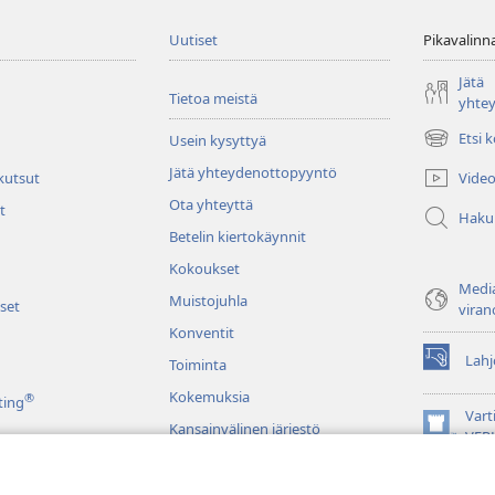
Uutiset
Pikavalinn
Jätä
Tietoa meistä
yhte
Etsi 
Usein kysyttyä
(avaa
uuden
Jätä yhteydenottopyyntö
Video
 kutsut
ikkunan)
Ota yhteyttä
t
Haku
Betelin kiertokäynnit
Kokoukset
Media
Muistojuhla
set
viran
Konventit
Lahj
Toiminta
(avaa
uuden
Kokemuksia
®
ting
ikkunan)
Vart
Kansainvälinen järjestö
(avaa
VER
uuden
JW L
ikkunan)