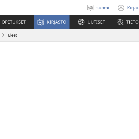
suomi
Kirja
Valitse
(av
kieli
uu
 OPETUKSET
KIRJASTO
UUTISET
TIETO
ikk
Eleet