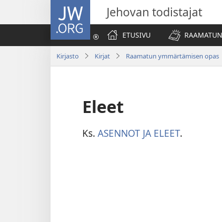
JW.ORG
Jehovan todistajat
ETUSIVU
RAAMATUN
Kirjasto
Kirjat
Raamatun ymmärtämisen opas
Eleet
Ks.
ASENNOT JA ELEET
.