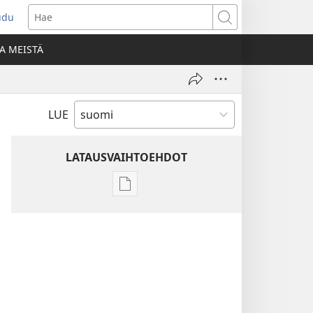
udu
aa
Hae
den
A MEISTÄ
unan)
LUE
LATAUSVAIHTOEHDOT
Julkaisujen
latausvaihtoehdot
Raamatun
ymmärtämisen
opas