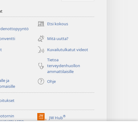
at
Etsi kokous
(avaa
ydenottopyyntö
uuden
ikkunan)
konventti
Mitä uutta?
t
Kuvailutulkatut videot
Tietoa
terveydenhuollon
ammattilaisille
lle ja
Ohje
omaisille
oitukset
iotornin
®
JW Hub
(avaa
KKOKIRJASTO
uuden
®
ikkunan)
ibrary
Watchtower Library