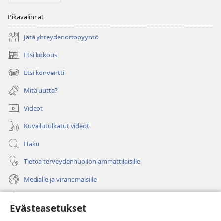
Pikavalinnat
Jätä yhteydenottopyyntö
Etsi kokous
(avaa
uuden
Etsi konventti
(avaa
ikkunan)
uuden
Mitä uutta?
ikkunan)
Videot
Kuvailutulkatut videot
Haku
Tietoa terveydenhuollon ammattilaisille
Medialle ja viranomaisille
Ohje
Evästeasetukset