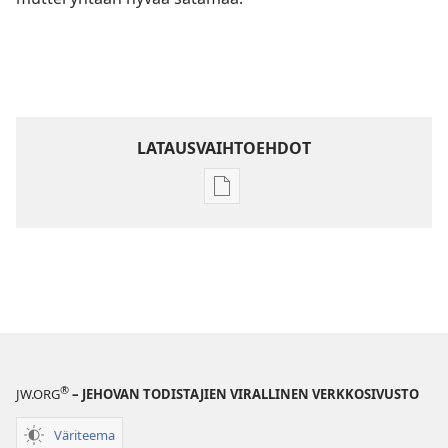
LATAUSVAIHTOEHDOT
Julkaisujen
latausvaihtoehdot
Raamatun
ymmärtämisen
opas
®
JW.ORG
– JEHOVAN TODISTAJIEN VIRALLINEN VERKKOSIVUSTO
Väriteema