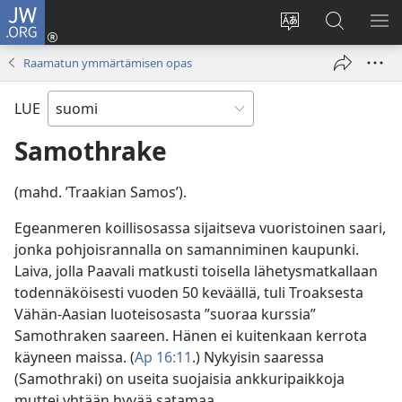
JW.ORG
Kirjaudu
(avaa
Vaihda
Hae
NÄ
uuden
sivuston
JW.ORG-
VA
Raamatun ymmärtämisen opas
ikkunan)
kieli
sivustolta
LUE
Samothrake
(mahd. ’Traakian Samos’).
Egeanmeren koillisosassa sijaitseva vuoristoinen saari,
jonka pohjoisrannalla on samanniminen kaupunki.
Laiva, jolla Paavali matkusti toisella lähetysmatkallaan
todennäköisesti vuoden 50 keväällä, tuli Troaksesta
Vähän-Aasian luoteisosasta ”suoraa kurssia”
Samothraken saareen. Hänen ei kuitenkaan kerrota
käyneen maissa. (
Ap 16:11
.) Nykyisin saaressa
(Samothraki) on useita suojaisia ankkuripaikkoja
muttei yhtään hyvää satamaa.