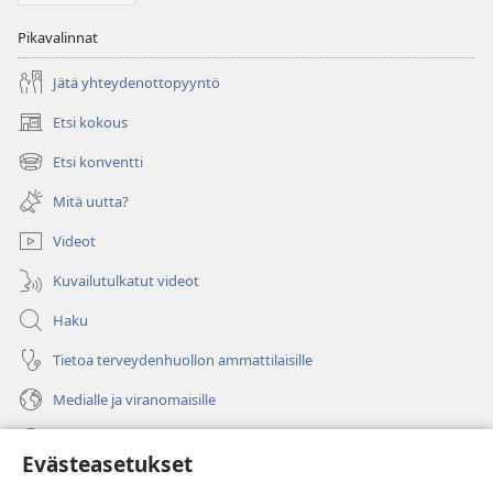
Pikavalinnat
Jätä yhteydenottopyyntö
Etsi kokous
(avaa
uuden
Etsi konventti
(avaa
ikkunan)
uuden
Mitä uutta?
ikkunan)
Videot
Kuvailutulkatut videot
Haku
Tietoa terveydenhuollon ammattilaisille
Medialle ja viranomaisille
Ohje
Evästeasetukset