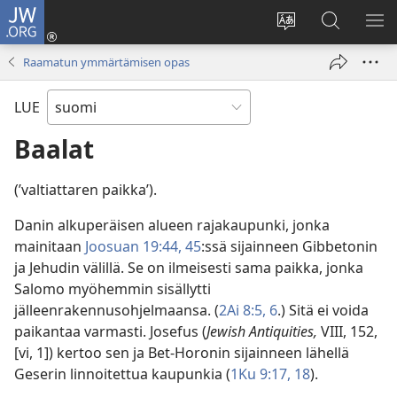
JW.ORG
Kirjaudu
(avaa
Vaihda
Hae
NÄ
uuden
sivuston
JW.ORG-
VA
Raamatun ymmärtämisen opas
ikkunan)
kieli
sivustolta
LUE
Baalat
(’valtiattaren paikka’).
Danin alkuperäisen alueen rajakaupunki, jonka
mainitaan
Joosuan 19:44, 45
:ssä sijainneen Gibbetonin
ja Jehudin välillä. Se on ilmeisesti sama paikka, jonka
Salomo myöhemmin sisällytti
jälleenrakennusohjelmaansa. (
2Ai 8:5, 6
.) Sitä ei voida
paikantaa varmasti. Josefus (
Jewish Antiquities,
VIII, 152,
[vi, 1]) kertoo sen ja Bet-Horonin sijainneen lähellä
Geserin linnoitettua kaupunkia (
1Ku 9:17, 18
).