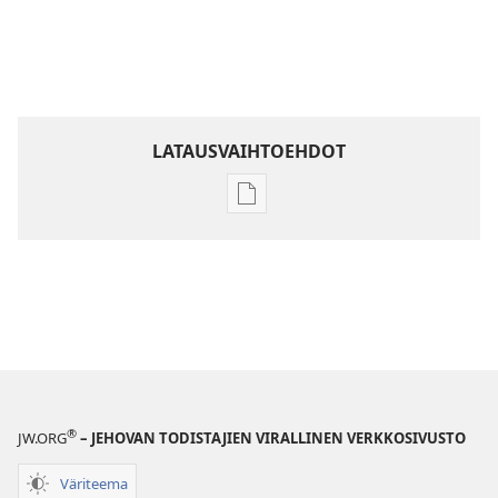
LATAUSVAIHTOEHDOT
Julkaisujen
latausvaihtoehdot
Raamatun
ymmärtämisen
opas
®
JW.ORG
– JEHOVAN TODISTAJIEN VIRALLINEN VERKKOSIVUSTO
Väriteema