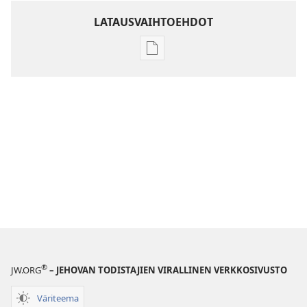
LATAUSVAIHTOEHDOT
Julkaisujen
latausvaihtoehdot
Raamatun
ymmärtämisen
opas
®
JW.ORG
– JEHOVAN TODISTAJIEN VIRALLINEN VERKKOSIVUSTO
Väriteema