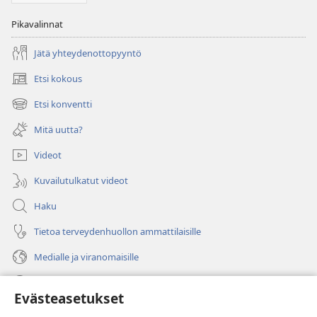
Pikavalinnat
Jätä yhteydenottopyyntö
Etsi kokous
(avaa
uuden
Etsi konventti
(avaa
ikkunan)
uuden
Mitä uutta?
ikkunan)
Videot
Kuvailutulkatut videot
Haku
Tietoa terveydenhuollon ammattilaisille
Medialle ja viranomaisille
Ohje
Evästeasetukset