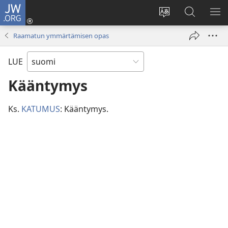
JW.ORG
Kirjaudu
(avaa
Vaihda
Hae
NÄ
uuden
sivuston
JW.ORG-
VA
Raamatun ymmärtämisen opas
ikkunan)
kieli
sivustolta
LUE
Kääntymys
Ks.
KATUMUS
: Kääntymys.