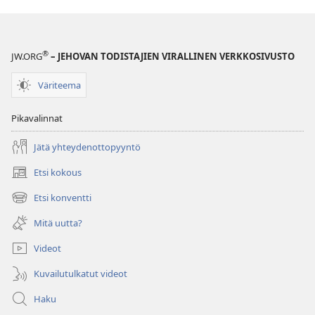
ymmärtämisen
opas
®
JW.ORG
– JEHOVAN TODISTAJIEN VIRALLINEN VERKKOSIVUSTO
Väriteema
Pikavalinnat
Jätä yhteydenottopyyntö
Etsi kokous
(avaa
uuden
Etsi konventti
(avaa
ikkunan)
uuden
Mitä uutta?
ikkunan)
Videot
Kuvailutulkatut videot
Haku