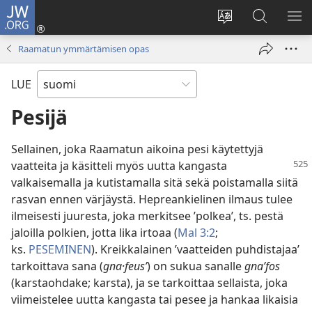
JW.ORG
Kirjaudu
(avaa
Vaihda
Hae
NÄ
uuden
sivuston
JW.ORG-
VA
Raamatun ymmärtämisen opas
ikkunan)
kieli
sivustolta
LUE
Pesijä
Sellainen, joka Raamatun aikoina pesi käytettyjä
vaatteita ja käsitteli myös uutta
kangasta
valkaisemalla ja kutistamalla sitä sekä poistamalla siitä
rasvan ennen värjäystä. Hepreankielinen ilmaus tulee
ilmeisesti juuresta, joka merkitsee ’polkea’, ts. pestä
jaloilla polkien, jotta lika irtoaa (
Mal 3:2
;
ks.
PESEMINEN
). Kreikkalainen ’vaatteiden puhdistajaa’
tarkoittava sana (
gna·feusʹ
) on sukua sanalle
gnaʹfos
(karstaohdake; karsta), ja se tarkoittaa sellaista, joka
viimeistelee uutta kangasta tai pesee ja hankaa likaisia