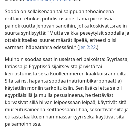
Sooda on sellaisenaan tai saippuan tehoaineena
erittäin tehokas puhdistusaine. Tämä piirre lisää
painokkuutta Jehovan sanoihin, jotka koskivat Israelin
suurta syntisyyttä: ”Mutta vaikka peseytyisit soodalla ja
ottaisit itsellesi suuret määrät lipeää, erheesi olisi
varmasti häpeätahra edessäni.” (
Jer 2:22
.)
Muinoin soodaa saatiin useista eri paikoista: Syyriassa,
Intiassa ja Egyptissä sijaitsevista järvistä tai
kerrostumista sekä Kuolleenmeren kaakkoisrannoilta.
Sitä tai ns. hapanta soodaa (natriumbikarbonaattia)
käytettiin moniin tarkoituksiin. Sen lisäksi että se oli
egyptiläisillä ja muilla pesuaineena, he tiettävästi
korvasivat sillä hiivan leipoessaan leipää, käyttivät sitä
mureutusaineena keittäessään lihaa, sekoittivat siitä ja
etikasta lääkkeen hammassärkyyn sekä käyttivät sitä
palsamoinnissa.