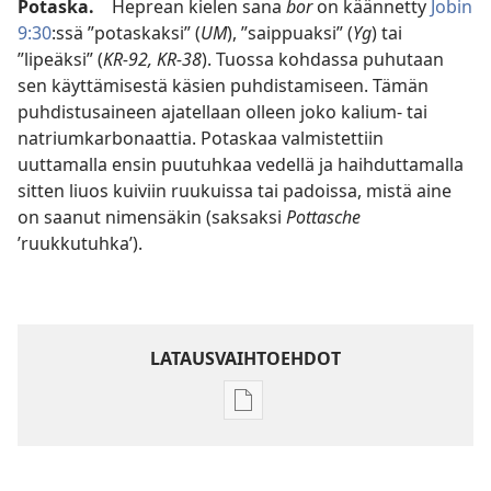
Potaska.
Heprean kielen sana
bor
on käännetty
Jobin
9:30
:ssä ”potaskaksi” (
UM
), ”saippuaksi” (
Yg
) tai
”lipeäksi” (
KR-92, KR-38
). Tuossa kohdassa puhutaan
sen käyttämisestä käsien puhdistamiseen. Tämän
puhdistusaineen ajatellaan olleen joko kalium- tai
natriumkarbonaattia. Potaskaa valmistettiin
uuttamalla ensin puutuhkaa vedellä ja haihduttamalla
sitten liuos kuiviin ruukuissa tai padoissa, mistä aine
on saanut nimensäkin (saksaksi
Pottasche
’ruukkutuhka’).
LATAUSVAIHTOEHDOT
Julkaisujen
latausvaihtoehdot
Raamatun