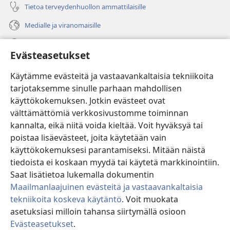
Tietoa terveydenhuollon ammattilaisille
Medialle ja viranomaisille
Ohje
Evästeasetukset
Lahjoitukset
(avaa
Käytämme evästeitä ja vastaavankaltaisia tekniikoita
uuden
tarjotaksemme sinulle parhaan mahdollisen
ikkunan)
Vartiotornin VERKKOKIRJASTO
käyttökokemuksen. Jotkin evästeet ovat
(avaa
välttämättömiä verkkosivustomme toiminnan
uuden
®
JW Hub
ikkunan)
kannalta, eikä niitä voida kieltää. Voit hyväksyä tai
(avaa
uuden
poistaa lisäevästeet, joita käytetään vain
®
JW Library
ikkunan)
käyttökokemuksesi parantamiseksi. Mitään näistä
tiedoista ei koskaan myydä tai käytetä markkinointiin.
Watchtower Library
Saat lisätietoa lukemalla dokumentin
Maailmanlaajuinen evästeitä ja vastaavankaltaisia
tekniikoita koskeva käytäntö
. Voit muokata
asetuksiasi milloin tahansa siirtymällä osioon
Copyright
© 2026 Watch Tower Bible and Tract Society of Pennsylvania.
Evästeasetukset
.
KÄYTTÖEHDOT
|
TIETOSUOJAKÄYTÄNTÖ
|
EVÄSTEASETUKSET