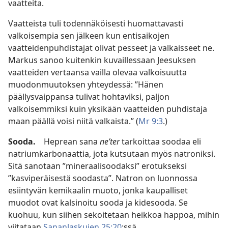
vaatteita.
Vaatteista tuli todennäköisesti huomattavasti
valkoisempia sen jälkeen kun entisaikojen
vaatteidenpuhdistajat olivat pesseet ja valkaisseet ne.
Markus sanoo kuitenkin kuvaillessaan Jeesuksen
vaatteiden vertaansa vailla olevaa valkoisuutta
muodonmuutoksen yhteydessä: ”Hänen
päällysvaippansa tulivat hohtaviksi, paljon
valkoisemmiksi kuin yksikään vaatteiden puhdistaja
maan päällä voisi niitä valkaista.” (
Mr 9:3
.)
Sooda.
Heprean sana
neʹter
tarkoittaa soodaa eli
natriumkarbonaattia, jota kutsutaan myös natroniksi.
Sitä sanotaan ”mineraalisoodaksi” erotukseksi
”kasviperäisestä soodasta”. Natron on luonnossa
esiintyvän kemikaalin muoto, jonka kaupalliset
muodot ovat kalsinoitu sooda ja kidesooda. Se
kuohuu, kun siihen sekoitetaan heikkoa happoa, mihin
viitataan
Sananlaskujen 25:20
:ssä.