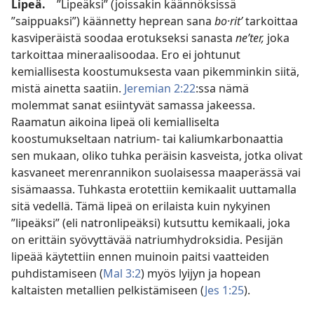
Lipeä.
”Lipeäksi” (joissakin käännöksissä
”saippuaksi”) käännetty heprean sana
bo·ritʹ
tarkoittaa
kasviperäistä soodaa erotukseksi sanasta
neʹter,
joka
tarkoittaa mineraalisoodaa. Ero ei johtunut
kemiallisesta koostumuksesta vaan pikemminkin siitä,
mistä ainetta saatiin.
Jeremian 2:22
:ssa nämä
molemmat sanat esiintyvät samassa jakeessa.
Raamatun aikoina lipeä oli kemialliselta
koostumukseltaan natrium- tai kaliumkarbonaattia
sen mukaan, oliko tuhka peräisin kasveista, jotka olivat
kasvaneet merenrannikon suolaisessa maaperässä vai
sisämaassa. Tuhkasta erotettiin kemikaalit uuttamalla
sitä vedellä. Tämä lipeä on erilaista kuin nykyinen
”lipeäksi” (eli natronlipeäksi) kutsuttu kemikaali, joka
on erittäin syövyttävää natriumhydroksidia. Pesijän
lipeää käytettiin ennen muinoin paitsi vaatteiden
puhdistamiseen (
Mal 3:2
) myös lyijyn ja hopean
kaltaisten metallien pelkistämiseen (
Jes 1:25
).