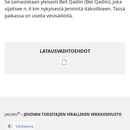
Se samastetaan yleisesti Beit Qadiin (Bet Qadiin), joka
sijaitsee n. 6 km nykyisestä Jeninistä itäkoilliseen. Tässä
paikassa on useita vesisäiliöitä.
LATAUSVAIHTOEHDOT
Julkaisujen
latausvaihtoehdot
Raamatun
ymmärtämisen
opas
®
JW.ORG
– JEHOVAN TODISTAJIEN VIRALLINEN VERKKOSIVUSTO
Väriteema