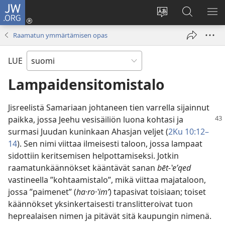
JW.ORG
Kirjaudu
(avaa
Vaihda
Hae
NÄ
uuden
sivuston
JW.ORG-
VA
Raamatun ymmärtämisen opas
ikkunan)
kieli
sivustolta
LUE
Lampaidensitomistalo
Jisreelistä Samariaan johtaneen tien varrella sijainnut
paikka, jossa Jeehu vesisäiliön luona kohtasi ja
surmasi Juudan kuninkaan Ahasjan veljet (
2Ku 10:12–
14
). Sen nimi viittaa ilmeisesti taloon, jossa lampaat
sidottiin keritsemisen helpottamiseksi. Jotkin
raamatunkäännökset kääntävät sanan
bēt-ʽeʹqed
vastineella ”kohtaamistalo”, mikä viittaa majataloon,
jossa ”paimenet” (
ha·ro·ʽimʹ
) tapasivat toisiaan; toiset
käännökset yksinkertaisesti translitteroivat tuon
heprealaisen nimen ja pitävät sitä kaupungin nimenä.