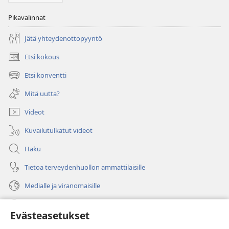
Pikavalinnat
Jätä yhteydenottopyyntö
Etsi kokous
(avaa
uuden
Etsi konventti
(avaa
ikkunan)
uuden
Mitä uutta?
ikkunan)
Videot
Kuvailutulkatut videot
Haku
Tietoa terveydenhuollon ammattilaisille
Medialle ja viranomaisille
Ohje
Evästeasetukset