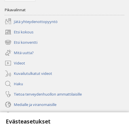
Pikavalinnat
Jätä yhteydenottopyyntö
Etsi kokous
(avaa
uuden
Etsi konventti
(avaa
ikkunan)
uuden
Mitä uutta?
ikkunan)
Videot
Kuvailutulkatut videot
Haku
Tietoa terveydenhuollon ammattilaisille
Medialle ja viranomaisille
Ohje
Evästeasetukset