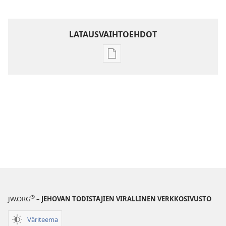
LATAUSVAIHTOEHDOT
Julkaisujen
latausvaihtoehdot
Raamatun
ymmärtämisen
opas
®
JW.ORG
– JEHOVAN TODISTAJIEN VIRALLINEN VERKKOSIVUSTO
Väriteema