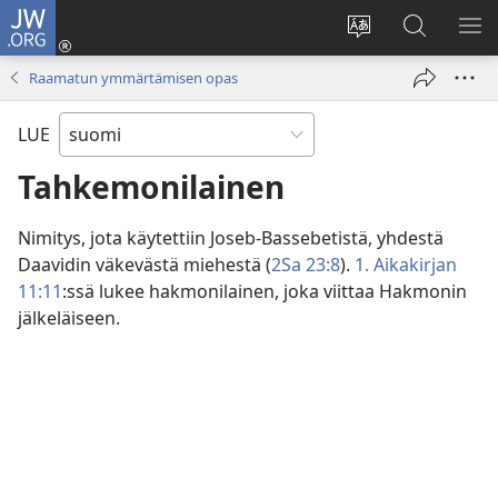
JW.ORG
Kirjaudu
(avaa
Vaihda
Hae
NÄ
uuden
sivuston
JW.ORG-
VA
Raamatun ymmärtämisen opas
ikkunan)
kieli
sivustolta
LUE
Tahkemonilainen
Nimitys, jota käytettiin Joseb-Bassebetistä, yhdestä
Daavidin väkevästä miehestä (
2Sa 23:8
).
1. Aikakirjan
11:11
:ssä lukee hakmonilainen, joka viittaa Hakmonin
jälkeläiseen.