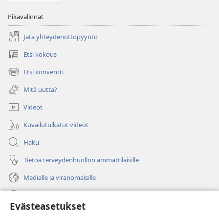
Pikavalinnat
Jätä yhteydenottopyyntö
Etsi kokous
(avaa
uuden
Etsi konventti
(avaa
ikkunan)
uuden
Mitä uutta?
ikkunan)
Videot
Kuvailutulkatut videot
Haku
Tietoa terveydenhuollon ammattilaisille
Medialle ja viranomaisille
Ohje
Evästeasetukset