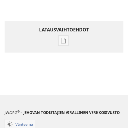
LATAUSVAIHTOEHDOT
Julkaisujen
latausvaihtoehdot
Raamatun
ymmärtämisen
opas
®
JW.ORG
– JEHOVAN TODISTAJIEN VIRALLINEN VERKKOSIVUSTO
Väriteema