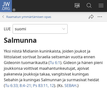
JW.ORG
Kirjaudu
(avaa
Vaihda
Hae
NÄ
uuden
sivuston
JW.ORG-
VA
Raamatun ymmärtämisen opas
ikkunan)
kieli
sivustolta
LUE
Salmunna
Yksi niistä Midianin kuninkaista, joiden joukot ja
liittolaiset sortivat Israelia seitsemän vuotta ennen
Gideonin tuomarikautta (
Tu 6:1
). Gideon ja hänen pieni
joukkonsa voittivat maahantunkeutujat, ajoivat
pakenevia joukkoja takaa, vangitsivat kuningas
Sebahin ja kuningas Salmunnan ja surmasivat heidät
(
Tu 6:33;
8:4–21;
Ps 83:11, 12
). (Ks.
SEBAH
.)