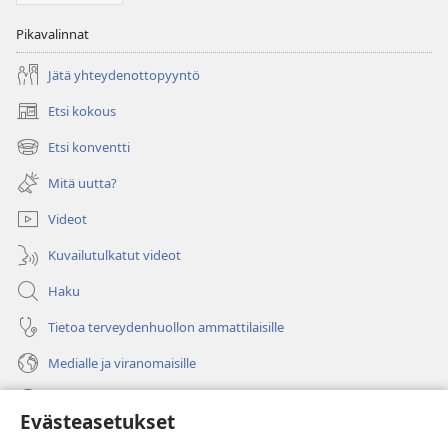
Pikavalinnat
Jätä yhteydenottopyyntö
Etsi kokous
(avaa
uuden
Etsi konventti
(avaa
ikkunan)
uuden
Mitä uutta?
ikkunan)
Videot
Kuvailutulkatut videot
Haku
Tietoa terveydenhuollon ammattilaisille
Medialle ja viranomaisille
Ohje
Evästeasetukset