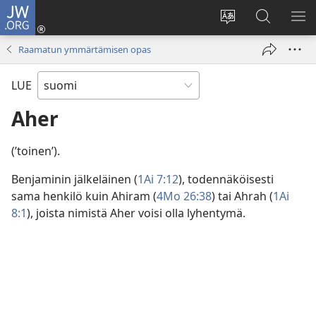
JW.ORG
Kirjaudu
(avaa
Vaihda
Hae
NÄ
uuden
sivuston
JW.ORG-
VA
Raamatun ymmärtämisen opas
ikkunan)
kieli
sivustolta
LUE
Aher
(’toinen’).
Benjaminin jälkeläinen (
1Ai 7:12
), todennäköisesti
sama henkilö kuin Ahiram (
4Mo 26:38
) tai Ahrah (
1Ai
8:1
), joista nimistä Aher voisi olla lyhentymä.