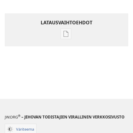
LATAUSVAIHTOEHDOT
Julkaisujen
latausvaihtoehdot
Raamatun
ymmärtämisen
opas
®
JW.ORG
– JEHOVAN TODISTAJIEN VIRALLINEN VERKKOSIVUSTO
Väriteema