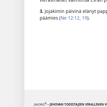
3.
Jojakimin päivinä elänyt papp
päämies (
Ne 12:12,
19
).
®
JW.ORG
– JEHOVAN TODISTAJIEN VIRALLINEN 