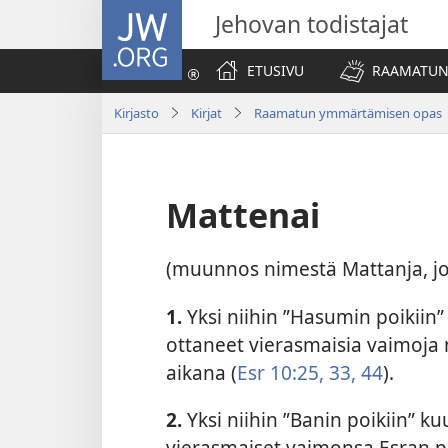
JW.ORG
Jehovan todistajat
ETUSIVU
RAAMATUN
Kirjasto
Kirjat
Raamatun ymmärtämisen opas
Mattenai
(muunnos nimestä Mattanja, jok
1.
Yksi niihin ”Hasumin poikiin” 
ottaneet vierasmaisia vaimoja m
aikana (
Esr 10:25,
33,
44
).
2.
Yksi niihin ”Banin poikiin” kuu
vierasmaiset vaimonsa Esran pä