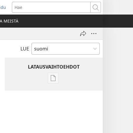
udu
aa
Hae
den
A MEISTÄ
unan)
LUE
LATAUSVAIHTOEHDOT
Julkaisujen
latausvaihtoehdot
Raamatun
ymmärtämisen
opas