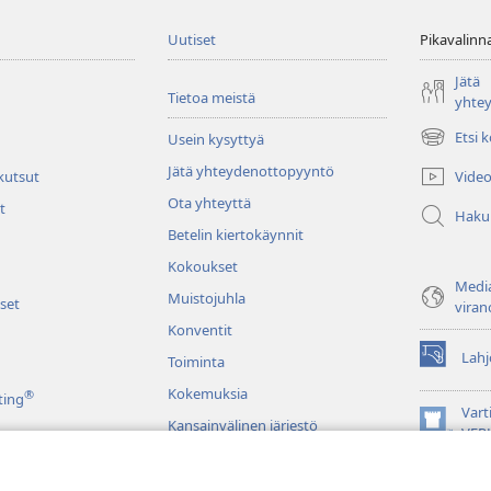
Uutiset
Pikavalinn
Jätä
Tietoa meistä
yhte
Etsi 
Usein kysyttyä
(avaa
uuden
Jätä yhteydenottopyyntö
Video
 kutsut
ikkunan)
Ota yhteyttä
t
Haku
Betelin kiertokäynnit
Kokoukset
Media
Muistojuhla
set
viran
Konventit
Lahj
Toiminta
(avaa
uuden
Kokemuksia
®
ting
ikkunan)
Vart
Kansainvälinen järjestö
(avaa
VER
uuden
JW L
ikkunan)