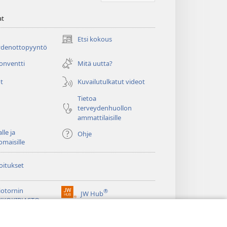
at
Etsi kokous
(avaa
ydenottopyyntö
uuden
ikkunan)
konventti
Mitä uutta?
t
Kuvailutulkatut videot
Tietoa
terveydenhuollon
ammattilaisille
lle ja
Ohje
omaisille
oitukset
iotornin
®
JW Hub
(avaa
KKOKIRJASTO
uuden
®
ikkunan)
ibrary
Watchtower Library