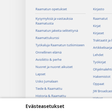
Raamatun opetukset
Kirjasto
Kysymyksiä ja vastauksia
Raamatut
Raamatusta
Kirjat
Raamatun jakeita selitettynä
Kirjaset
Raamattukurssi
Traktaatit ja
Työkaluja Raamatun tutkimiseen
Artikkelisarja
Onnellinen elämä
Lehdet
Avioliitto & perhe
Työkirjat
Nuoret ja nuoret aikuiset
Ohjelmalehti
Lapset
Hakemistot
Usko Jumalaan
Oppaat
Tiede & Raamattu
JW Broadcas
Historia & Raamattu
Videot
Evästeasetukset
Musiikki