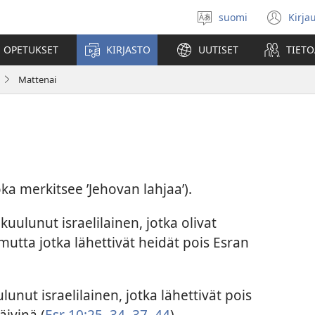
suomi
Kirja
Valitse
(av
kieli
uu
 OPETUKSET
KIRJASTO
UUTISET
TIETO
ikk
Mattenai
a merkitsee ’Jehovan lahjaa’).
kuulunut israelilainen, jotka olivat
utta jotka lähettivät heidät pois Esran
lunut israelilainen, jotka lähettivät pois
ivinä (
Esr 10:25,
34,
37,
44
).