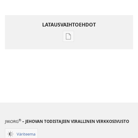
LATAUSVAIHTOEHDOT
Julkaisujen
latausvaihtoehdot
Raamatun
ymmärtämisen
opas
®
JW.ORG
– JEHOVAN TODISTAJIEN VIRALLINEN VERKKOSIVUSTO
Väriteema