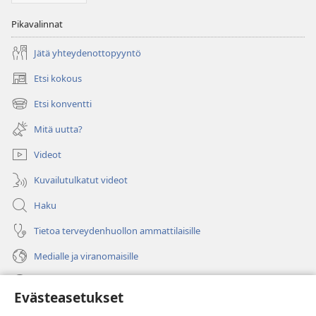
Pikavalinnat
Jätä yhteydenottopyyntö
Etsi kokous
(avaa
uuden
Etsi konventti
(avaa
ikkunan)
uuden
Mitä uutta?
ikkunan)
Videot
Kuvailutulkatut videot
Haku
Tietoa terveydenhuollon ammattilaisille
Medialle ja viranomaisille
Ohje
Evästeasetukset