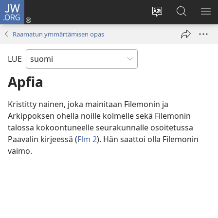
JW.ORG
Kirjaudu
(avaa
Vaihda
Hae
NÄ
uuden
sivuston
JW.ORG-
VA
Raamatun ymmärtämisen opas
ikkunan)
kieli
sivustolta
LUE
Apfia
Kristitty nainen, joka mainitaan Filemonin ja
Arkippoksen ohella noille kolmelle sekä Filemonin
talossa kokoontuneelle seurakunnalle osoitetussa
Paavalin kirjeessä (
Flm 2
). Hän saattoi olla Filemonin
vaimo.