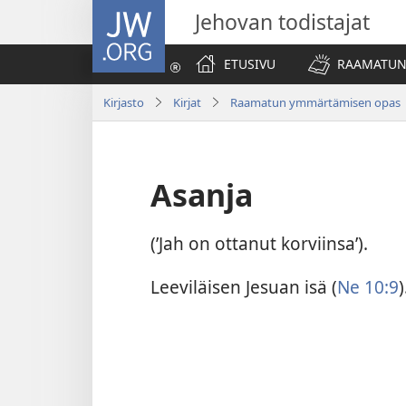
JW.ORG
Jehovan todistajat
ETUSIVU
RAAMATUN
Kirjasto
Kirjat
Raamatun ymmärtämisen opas
Asanja
(’Jah on ottanut korviinsa’).
Leeviläisen Jesuan isä (
Ne 10:9
)