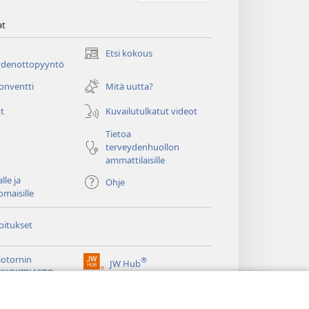
at
Etsi kokous
(avaa
ydenottopyyntö
uuden
ikkunan)
konventti
Mitä uutta?
t
Kuvailutulkatut videot
Tietoa
terveydenhuollon
ammattilaisille
lle ja
Ohje
omaisille
oitukset
iotornin
®
JW Hub
(avaa
KKOKIRJASTO
uuden
®
ikkunan)
ibrary
Watchtower Library