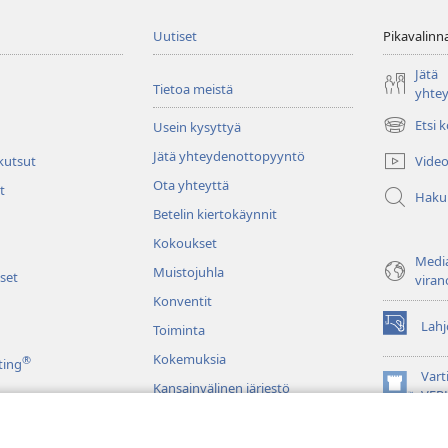
Uutiset
Pikavalinn
Jätä
Tietoa meistä
yhte
Etsi 
Usein kysyttyä
(avaa
uuden
Jätä yhteydenottopyyntö
Video
 kutsut
ikkunan)
Ota yhteyttä
t
Haku
Betelin kiertokäynnit
Kokoukset
Media
Muistojuhla
set
viran
Konventit
Lahj
Toiminta
(avaa
uuden
Kokemuksia
®
ting
ikkunan)
Vart
Kansainvälinen järjestö
(avaa
VER
uuden
JW L
ikkunan)