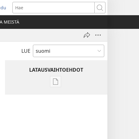
udu
aa
Hae
den
A MEISTÄ
unan)
LUE
LATAUSVAIHTOEHDOT
Julkaisujen
latausvaihtoehdot
Raamatun
ymmärtämisen
opas