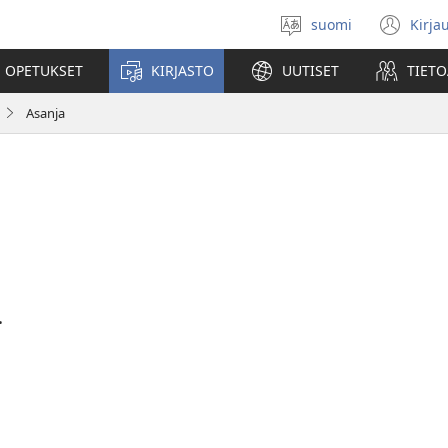
suomi
Kirja
Valitse
(av
kieli
uu
 OPETUKSET
KIRJASTO
UUTISET
TIETO
ikk
Asanja
.