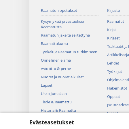
Raamatun opetukset
Kirjasto
Kysymyksiä ja vastauksia
Raamatut
Raamatusta
Kirjat
Raamatun jakeita selitettynä
Kirjaset
Raamattukurssi
Traktaatit ja
Työkaluja Raamatun tutkimiseen
Artikkelisarja
Onnellinen elämä
Lehdet
Avioliitto & perhe
Työkirjat
Nuoret ja nuoret aikuiset
Ohjelmalehti
Lapset
Hakemistot
Usko Jumalaan
Oppaat
Tiede & Raamattu
JW Broadcas
Historia & Raamattu
Videot
Evästeasetukset
Musiikki