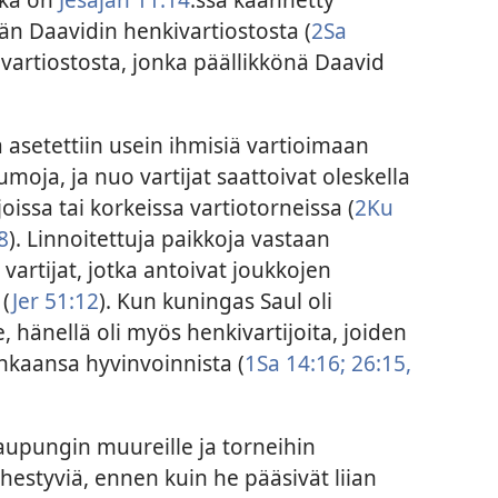
ään Daavidin henkivartiostosta (
2Sa
kivartiostosta, jonka päällikkönä Daavid
 asetettiin usein ihmisiä vartioimaan
aumoja, ja nuo vartijat saattoivat oleskella
issa tai korkeissa vartiotorneissa (
2Ku
8
). Linnoitettuja paikkoja vastaan
i vartijat, jotka antoivat joukkojen
 (
Jer 51:12
). Kun kuningas Saul oli
, hänellä oli myös henkivartijoita, joiden
inkaansa hyvinvoinnista (
1Sa 14:16;
26:15,
kaupungin muureille ja torneihin
hestyviä, ennen kuin he pääsivät liian