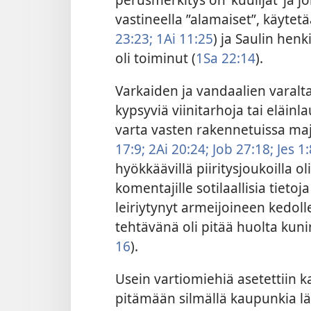
vastineella ”alamaiset”, käytet
23:23;
1Ai 11:25
) ja Saulin hen
oli toiminut (
1Sa 22:14
).
Varkaiden ja vandaalien varalta
kypsyviä viinitarhoja tai eläinl
varta vasten rakennetuissa majo
17:9;
2Ai 20:24;
Job 27:18;
Jes 1:
hyökkäävillä piiritysjoukoilla ol
komentajille sotilaallisia tietoja
leiriytynyt armeijoineen kedolle
tehtävänä oli pitää huolta kun
16
).
Usein vartiomiehiä asetettiin 
pitämään silmällä kaupunkia lä