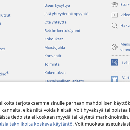
Etsi 
Usein kysyttyä
(avaa
uuden
Jätä yhteydenottopyyntö
Video
 kutsut
ikkunan)
Ota yhteyttä
t
Haku
Betelin kiertokäynnit
Kokoukset
Media
Muistojuhla
set
viran
Konventit
Lahj
Toiminta
(avaa
uuden
Kokemuksia
®
ting
ikkunan)
Vart
Kansainvälinen järjestö
(avaa
VER
uuden
JW L
ikkunan)
niikoita tarjotaksemme sinulle parhaan mahdollisen käyttö
u raamatunluku
alta, eikä niitä voida kieltää. Voit hyväksyä tai poistaa l
stä tiedoista ei koskaan myydä tai käytetä markkinointiin.
isia tekniikoita koskeva käytäntö
. Voit muokata asetuksiasi