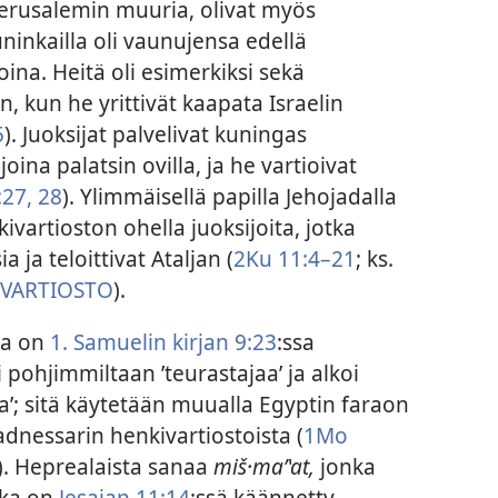
erusalemin muuria, olivat myös
uninkailla oli vaunujensa edellä
joina. Heitä oli esimerkiksi sekä
in, kun he yrittivät kaapata Israelin
5
). Juoksijat palvelivat kuningas
ina palatsin ovilla, ja he vartioivat
:27, 28
). Ylimmäisellä papilla Jehojadalla
ivartioston ohella juoksijoita, jotka
 ja teloittivat Ataljan (
2Ku 11:4–21
; ks.
IVARTIOSTO
).
ka on
1. Samuelin kirjan 9:23
:ssa
i pohjimmiltaan ’teurastajaa’ ja alkoi
’; sitä käytetään muualla Egyptin faraon
dnessarin henkivartiostoista (
1Mo
). Heprealaista sanaa
miš·maʹʽat,
jonka
joka on
Jesajan 11:14
:ssä käännetty