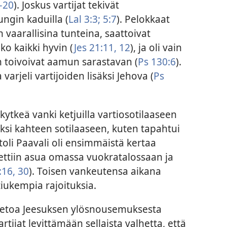
–20
). Joskus vartijat tekivät
ngin kaduilla (
Lal 3:3;
5:7
). Pelokkaat
n vaarallisina tunteina, saattoivat
liko kaikki hyvin (
Jes 21:11, 12
), ja oli vain
kin toivoivat aamun sarastavan (
Ps 130:6
).
varjeli vartijoiden lisäksi Jehova (
Ps
ytkeä vanki ketjuilla vartiosotilaaseen
si kahteen sotilaaseen, kuten tapahtui
toli Paavali oli ensimmäistä kertaa
ttiin asua omassa vuokratalossaan ja
:16,
30
). Toisen vankeutensa aikana
tiukempia rajoituksia.
ietoa Jeesuksen ylösnousemuksesta
rtijat levittämään sellaista valhetta, että