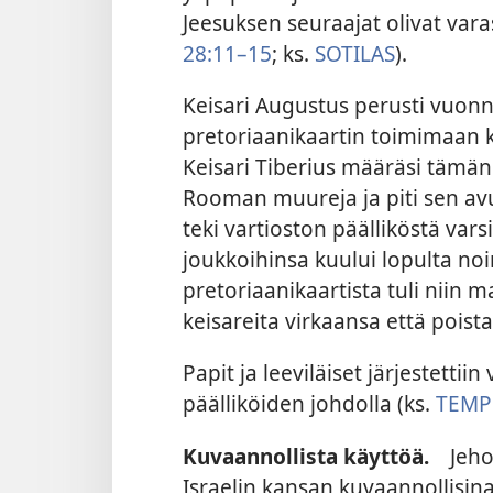
Jeesuksen seuraajat olivat var
28:11–15
; ks.
SOTILAS
).
Keisari Augustus perusti vuon
pretoriaanikaartin toimimaan k
Keisari Tiberius määräsi tämän 
Rooman muureja ja piti sen avu
teki vartioston päälliköstä var
joukkoihinsa kuului lopulta no
pretoriaanikaartista tuli niin 
keisareita virkaansa että poist
Papit ja leeviläiset järjestetti
päälliköiden johdolla (ks.
TEMP
Kuvaannollista käyttöä.
Jehova
Israelin kansan kuvaannollisin