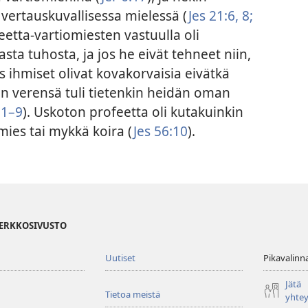
 vertauskuvallisessa mielessä (
Jes 21:6,
8;
eetta-vartiomiesten vastuulla oli
ta tuhosta, ja jos he eivät tehneet niin,
 Jos ihmiset olivat kovakorvaisia eivätkä
n verensä tuli tietenkin heidän oman
:1–9
). Uskoton profeetta oli kutakuinkin
mies tai mykkä koira (
Jes 56:10
).
VERKKOSIVUSTO
Uutiset
Pikavalinn
Jätä
Tietoa meistä
yhte