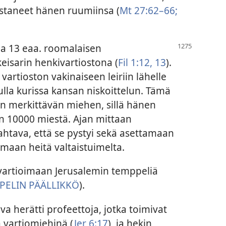
astaneet hänen ruumiinsa (
Mt 27:62–66;
na 13 eaa. roomalaisen
eisarin henkivartiostona (
Fil 1:12, 13
).
vartioston vakinaiseen leiriin lähelle
lla kurissa kansan niskoittelun. Tämä
sin merkittävän miehen, sillä hänen
in 10000 miestä. Ajan mittaan
mahtava, että se pystyi sekä asettamaan
amaan heitä valtaistuimelta.
in vartioimaan Jerusalemin temppeliä
PELIN PÄÄLLIKKÖ
).
 herätti profeettoja, jotka toimivat
a vartiomiehinä (
Jer 6:17
), ja hekin