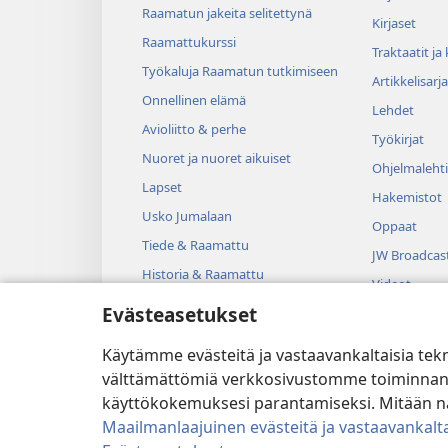
Raamatun jakeita selitettynä
Kirjaset
Raamattukurssi
Traktaatit ja
Työkaluja Raamatun tutkimiseen
Artikkelisarja
Onnellinen elämä
Lehdet
Avioliitto & perhe
Työkirjat
Nuoret ja nuoret aikuiset
Ohjelmalehti
Lapset
Hakemistot
Usko Jumalaan
Oppaat
Tiede & Raamattu
JW Broadcas
Historia & Raamattu
Videot
Evästeasetukset
Musiikki
Kuunnelmat
Käytämme evästeitä ja vastaavankaltaisia tek
Dramatisoit
välttämättömiä verkkosivustomme toiminnan kann
käyttökokemuksesi parantamiseksi. Mitään näi
Maailmanlaajuinen evästeitä ja vastaavankalta