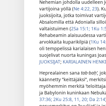
Nehemian johdolla uudelleen J
vartijoina yöllä (
Ne 4:22, 23
). K
juoksijoita, jotka toimivat varti
Absalomilla että Adonialla sillo
valtaistuimen (
2Sa 15:1;
1Ku 1:
Rehabeamin alaisuudessa vartijo
arvokkaita kuparikilpiä (
1Ku 14
oli temppelissä karialaisen henk
suojelivat nuorta kuningas Joasia
JUOKSIJAT
;
KARIALAINEN HENK
Heprealainen sana
tab·baḥʹ,
jo
käännetty ”keittäjäksi”, merkits
myöhemmin merkitä ’teloittajaa
ja Babylonin kuninkaan Nebuka
37:36;
2Ku 25:8,
11,
20;
Da 2:14
perusmerkitys on ’kuulijat’ ja 