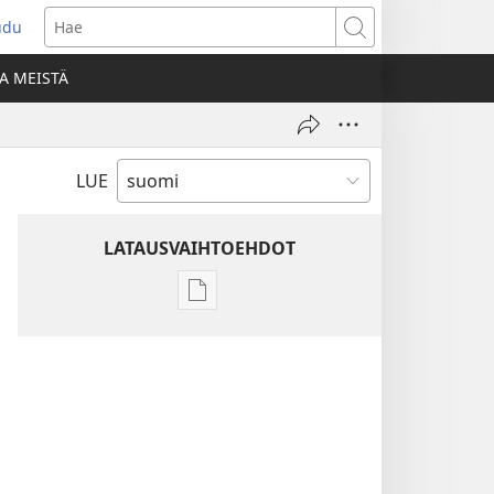
udu
aa
Hae
den
A MEISTÄ
unan)
LUE
LATAUSVAIHTOEHDOT
Julkaisujen
latausvaihtoehdot
Raamatun
ymmärtämisen
opas