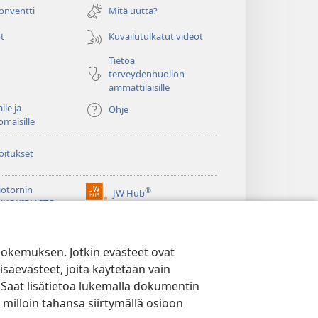
ikkunan)
konventti
Mitä uutta?
t
Kuvailutulkatut videot
Tietoa
terveydenhuollon
ammattilaisille
lle ja
Ohje
omaisille
oitukset
iotornin
®
JW Hub
(avaa
KKOKIRJASTO
uuden
®
ikkunan)
ibrary
Watchtower Library
kokemuksen. Jotkin evästeet ovat
isäevästeet, joita käytetään vain
 Saat lisätietoa lukemalla dokumentin
 milloin tahansa siirtymällä osioon