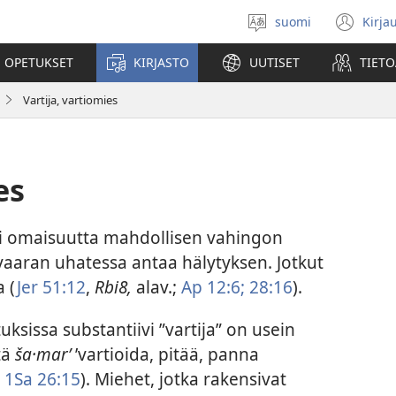
suomi
Kirja
Valitse
(av
kieli
uu
 OPETUKSET
KIRJASTO
UUTISET
TIETO
ikk
Vartija, vartiomies
es
tai omaisuutta mahdollisen vahingon
i vaaran uhatessa antaa hälytyksen. Jotkut
a (
Jer 51:12
,
Rbi8,
alav.;
Ap 12:6;
28:16
).
tuksissa substantiivi ”vartija” on usein
tä
ša·marʹ
’vartioida, pitää, panna
1Sa 26:15
). Miehet, jotka rakensivat