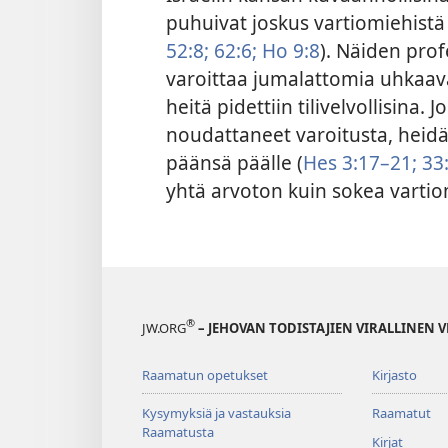
puhuivat joskus vartiomiehistä
52:8;
62:6;
Ho 9:8
). Näiden prof
varoittaa jumalattomia uhkaavas
heitä pidettiin tilivelvollisina.
noudattaneet varoitusta, heidä
päänsä päälle (
Hes 3:17–21;
33
yhtä arvoton kuin sokea vartio
®
JW.ORG
– JEHOVAN TODISTAJIEN VIRALLINEN 
Raamatun opetukset
Kirjasto
Kysymyksiä ja vastauksia
Raamatut
Raamatusta
Kirjat