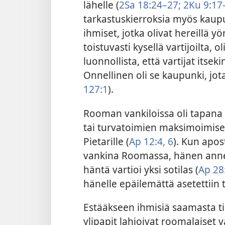
lähelle (
2Sa 18:24–27;
2Ku 9:17
tarkastuskierroksia myös kaupu
ihmiset, jotka olivat hereillä yö
toistuvasti kysellä vartijoilta, o
luonnollista, että vartijat itse
Onnellinen oli se kaupunki, jota 
127:1
).
Rooman vankiloissa oli tapana k
tai turvatoimien maksimoimisek
Pietarille (
Ap 12:4,
6
). Kun apos
vankina Roomassa, hänen anne
häntä vartioi yksi sotilas (
Ap 28
hänelle epäilemättä asetettiin 
Estääkseen ihmisiä saamasta t
ylipapit lahjoivat roomalaiset va