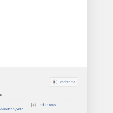
Väriteema
at
Etsi kokous
(avaa
ydenottopyyntö
uuden