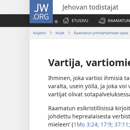
JW.ORG
Jehovan todistajat
ETUSIVU
RAAMATUN
Kirjasto
Kirjat
Raamatun ymmärtämisen opas
Vartija, vartiomi
Ihminen, joka vartioi ihmisiä 
varalta, usein yöllä, ja joka vo
vartijat olivat sotapalveluksess
Raamatun esikristillisissä kirjoi
johdettu heprealaisesta verbis
mieleen’ (
1Mo 3:24;
17:9;
37:11;