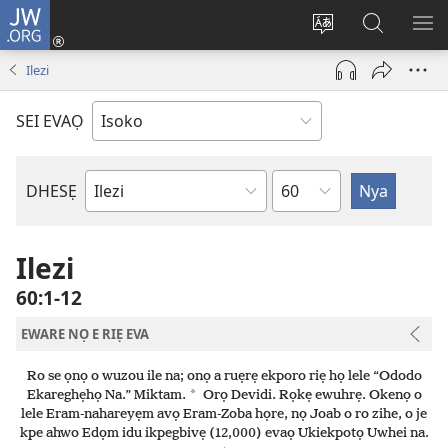
JW.ORG
Ro
Eva
Nwene
Gwọlọ
RO
(opens
ẹvẹrẹ
JW.ORG
Ilezi
new
window)
SEI EVAỌ
Uzou
DHESẸ
Ebe
Ebaibol
Ilezi
60:1-12
EWARE NỌ E RIẸ EVA
Ro se ọnọ o wuzou ile na; onọ a ruẹrẹ ekporo riẹ họ lele “Ododo
*
Ekareghẹhọ Na.” Miktam.
Orọ Devidi. Rọkẹ ewuhrẹ. Okenọ o
lele Eram-nahareyẹm avọ Eram-Zoba họre, nọ Joab o ro zihe, o je
kpe ahwo Edọm idu ikpegbivẹ (12,000) evaọ Ukiekpotọ Uwhei na.