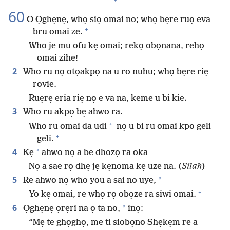
+
60
O Ọghẹnẹ, whọ siọ omai no; whọ bẹre ruọ eva
+
bru omai ze.
Who je mu ofu kẹ omai; rekọ obọnana, rehọ
omai zihe!
2
Who ru nọ otọakpọ na u ro nuhu; whọ bẹre riẹ
rovie.
Ruẹrẹ eria riẹ nọ e va na, keme u bi kie.
3
Who ru akpọ bẹ ahwo ra.
*
Who ru omai da udi
nọ u bi ru omai kpo geli
+
geli.
4
*
Kẹ
ahwo nọ a be dhozọ ra oka
Nọ a sae rọ dhẹ jẹ kẹnoma kẹ uze na. (
Silah
)
5
*
Re ahwo nọ who you a sai no uye,
+
Yo kẹ omai, re whọ rọ obọze ra siwi omai.
6
*
Ọghẹnẹ ọrẹri na ọ ta no,
inọ:
“Mẹ te ghọghọ, me ti siobọno Shẹkẹm re a