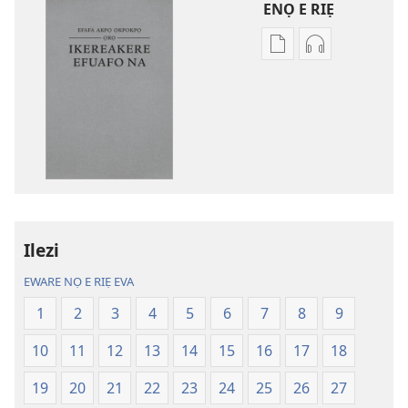
ENỌ E RIẸ
Oghẹrẹ
Oghẹrẹ
enọ
ọnọ
e
whọ
riẹ
gwọlọ
nọ
danlodu
whọ
Efafa
rẹ
Akpọ
sae
Ọkpokpọ
danlodu
ọrọ
Ilezi
Efafa
Ikereakere
Akpọ
Efuafo
EWARE NỌ E RIẸ EVA
Ọkpokpọ
Na
1
2
3
4
5
6
7
8
9
ọrọ
(Onọ
Ikereakere
a
10
11
12
13
14
15
16
17
18
Efuafo
wariẹ
Na
fa
19
20
21
22
23
24
25
26
27
(Onọ
evaọ