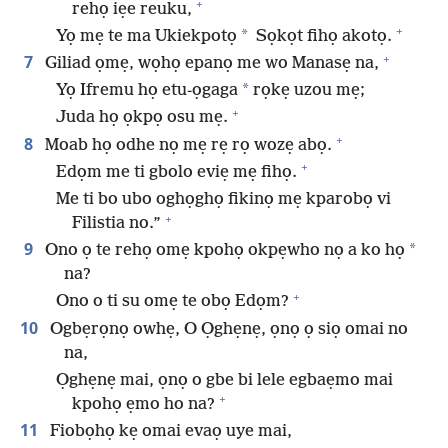
+
rehọ iẹe reuku,
+
*
Yọ mẹ te ma Ukiekpotọ
Sọkọt fihọ akotọ.
+
7
Giliad ọmẹ, wọhọ epanọ me wo Manasẹ na,
*
Yọ Ifremu họ etu-ọgaga
rọkẹ uzou mẹ;
+
Juda họ ọkpọ osu mẹ.
+
8
Moab họ odhe nọ mẹ rẹ rọ wozẹ abọ.
+
Edọm me ti gbolo eviẹ mẹ fihọ.
Me ti bo ubo oghọghọ fikinọ mẹ kparobọ vi
+
Filistia no.”
9
*
Ono ọ te rehọ omẹ kpohọ okpẹwho nọ a ko họ
na?
+
Ono o ti su omẹ te obọ Edọm?
10
Ogbẹrọnọ owhẹ, O Ọghẹnẹ, ọnọ ọ siọ omai no
na,
Ọghẹnẹ mai, ọnọ o gbe bi lele egbaẹmo mai
+
kpohọ ẹmo ho na?
11
Fiobọhọ kẹ omai evaọ uye mai,