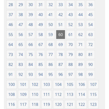
28
29
30
31
32
33
34
35
36
a
2013)
wariẹ
37
38
39
40
41
42
43
44
45
fa
evaọ
46
47
48
49
50
51
52
53
54
2013)
55
56
57
58
59
60
61
62
63
64
65
66
67
68
69
70
71
72
73
74
75
76
77
78
79
80
81
82
83
84
85
86
87
88
89
90
91
92
93
94
95
96
97
98
99
100
101
102
103
104
105
106
107
108
109
110
111
112
113
114
115
116
117
118
119
120
121
122
123