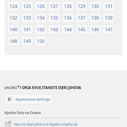
124
125
126
127
128
129
130
131
132
133
134
135
136
137
138
139
140
141
142
143
144
145
146
147
148
149
150
®
JW.ORG
/ ORIA EVUẸ ITANẸTE ISẸRI JIHOVA
Appearance Settings
Kpohọ Oria na Ovavo
Yare nọ Isẹri Jihova A Nyabru Owhẹ Ze