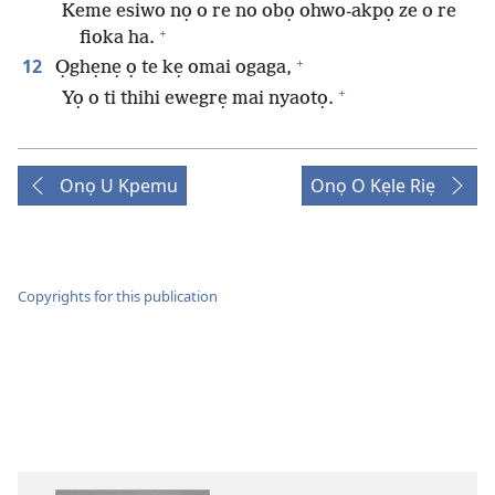
Keme esiwo nọ o re no obọ ohwo-akpọ ze o re
+
fioka ha.
+
12
Ọghẹnẹ ọ te kẹ omai ogaga,
+
Yọ o ti thihi ewegrẹ mai nyaotọ.
Onọ U Kpemu
Onọ O Kẹle Riẹ
Copyrights for this publication