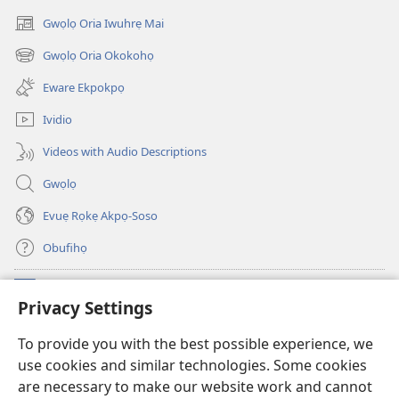
Gwọlọ Oria Iwuhrẹ Mai
(opens
new
Gwọlọ Oria Okokohọ
(opens
window)
new
Eware Ekpokpọ
window)
Ividio
Videos with Audio Descriptions
Gwọlọ
Evuẹ Rọkẹ Akpọ-Soso
Obufihọ
Ru Unevaze
(opens
Privacy Settings
new
window)
UWOU-EBE ITANẸTE orọ Watchtower
To provide you with the best possible experience, we
(opens
use cookies and similar technologies. Some cookies
new
®
JW Hub
window)
are necessary to make our website work and cannot
(opens