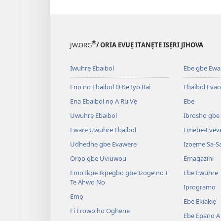
®
JW.ORG
/ ORIA EVUẸ ITANẸTE ISẸRI JIHOVA
Iwuhrẹ Ebaibol
Ebe gbe Ewar
Enọ nọ Ebaibol Ọ Kẹ Iyo Rai
Ebaibol Evaọ
Eria Ebaibol nọ A Ru Vẹ
Ebe
Uwuhrẹ Ebaibol
Ibroshọ gbe
Eware Uwuhrẹ Ebaibol
Emebe-Evẹvẹ
Udhedhẹ gbe Evawere
Izoẹme Sa-S
Orọo gbe Uviuwou
Emagazini
Emọ Ikpe Ikpegbọ gbe Izoge nọ I
Ebe Ewuhrẹ
Te Ahwo No
Iprogramo
Emọ
Ebe Ekiakiẹ
Fi Ẹrọwọ họ Ọghẹnẹ
Ebe Epanọ A 