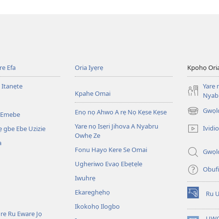
e Efa
Oria Iyẹrẹ
Kpohọ Ori
 Itanẹte
Yare 
Kpahe Omai
Nyab
Gwọl
Enọ nọ Ahwo A rẹ Nọ Kẹse Kẹse
 Emebe
(opens
new
Yare nọ Isẹri Jihova A Nyabru
Ividio
 gbe Ebe Uzizie
window)
Owhẹ Ze
a
Fonu Hayo Kere Se Omai
Gwọl
Ugheriwo Evaọ Ebẹtẹle
Obuf
Iwuhrẹ
Ekareghẹhọ
Ru 
(opens
Ikokohọ Ilogbo
new
re Ru Eware Jọ
window)
UWO