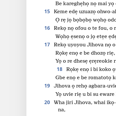
Be kareghẹhọ nọ mai yọ 
15
Keme edẹ uzuazọ ohwo-ak
Ọ rẹ jọ bọbọbọ wọhọ od
16
Rekọ nọ ofou o te fou, o r
Wọhọ ẹsenọ o jọ etẹe ẹd
17
Rekọ uyoyou Jihova nọ o r
Rọkẹ enọ e be dhozọ riẹ,
Yọ o re dhesẹ ẹrẹreokie 
18
Rọkẹ enọ i bi koko ọ
Gbe enọ e be romatotọ ko
19
Jihova ọ rehọ agbara-uvie
Yọ uvie riẹ u bi su eware
20
Wha jiri Jihova, whai ikọ
na,