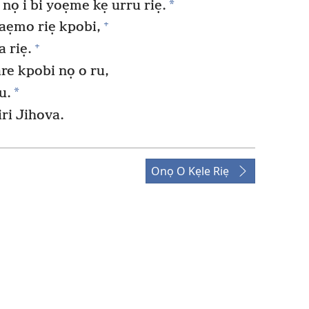
*
nọ i bi yoẹme kẹ urru riẹ.
+
aẹmo riẹ kpobi,
+
a riẹ.
re kpobi nọ o ru,
*
u.
iri Jihova.
Onọ O Kẹle Riẹ