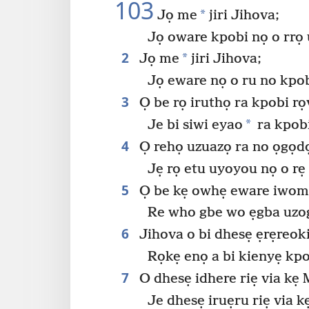
103
*
Jọ me
jiri Jihova;
Jọ oware kpobi nọ o rrọ 
2
*
Jọ me
jiri Jihova;
Jọ eware nọ o ru no kpob
3
Ọ be rọ iruthọ ra kpobi r
*
Je bi siwi eyao
ra kpob
4
Ọ rehọ uzuazọ ra no ọgọd
Jẹ rọ etu uyoyou nọ o rẹ
5
Ọ be kẹ owhẹ eware iwom
Re who gbe wo ẹgba uzo
6
Jihova o bi dhesẹ ẹrẹreok
Rọkẹ enọ a bi kienyẹ kpo
7
O dhesẹ idhere riẹ via kẹ 
Je dhesẹ iruẹru riẹ via k