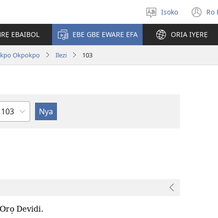
Isoko
Ro 
Salọ
(o
ẹvẹrẹ
n
RẸ EBAIBOL
EBE GBE EWARE EFA
ORIA IYẸRẸ
wi
Akpọ Ọkpokpọ
Ilezi
103
Uzou
Orọ Devidi.