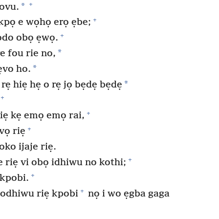
+
*
ovu.
+
pọ e wọhọ erọ ẹbe;
+
odo obọ ẹwọ.
*
e fou rie no,
*
ẹvo ho.
*
ẹ hiẹ hẹ o rẹ jọ bẹdẹ bẹdẹ
+
+
riẹ kẹ emọ emọ rai,
+
vọ riẹ
ko ijaje riẹ.
+
 riẹ vi obọ idhiwu no kothi;
+
 kpobi.
+
-odhiwu riẹ kpobi
nọ i wo ẹgba gaga