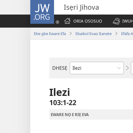
JW.ORG
Isẹri Jihova
ORIA ỌSOSUỌ
IWUH
Ebe gbe Eware Efa
Ebaibol Evaọ Itanẹte
Efafa 
DHESẸ
Ebe
Ebaibol
Ilezi
103:1-22
EWARE NỌ E RIẸ EVA