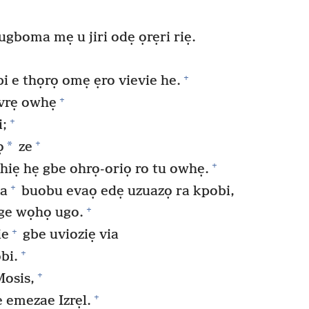
ugboma mẹ u jiri odẹ ọrẹri riẹ.
+
i e thọrọ omẹ ẹro vievie he.
+
ọvrẹ owhẹ
+
i;
+
*
ọ
ze
+
 hiẹ hẹ gbe ohrọ-oriọ ro tu owhẹ.
+
a
buobu evaọ edẹ uzuazọ ra kpobi,
+
ge wọhọ ugo.
+
ie
gbe uvioziẹ via
+
bi.
+
Mosis,
+
ẹ emezae Izrẹl.