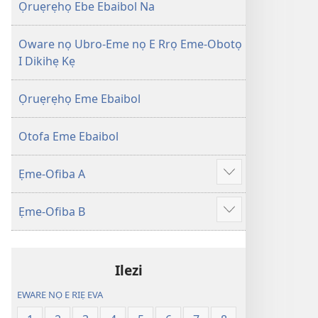
Efuafo
wariẹ
Ọruẹrẹhọ Ebe Ebaibol Na
Na
fa
(Onọ
evaọ
Oware nọ Ubro-Eme nọ E Rrọ Eme-Obotọ
a
2013)
I Dikihẹ Kẹ
wariẹ
fa
Ọruẹrẹhọ Eme Ebaibol
evaọ
2013)
Otofa Eme Ebaibol
Ẹme-Ofiba A
Show
more
Ẹme-Ofiba B
Show
more
Ilezi
EWARE NỌ E RIẸ EVA