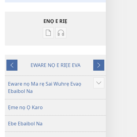
ENỌ E RIẸ
Oghẹrẹ
Oghẹrẹ
enọ
ọnọ
e
whọ
riẹ
gwọlọ
EWARE NỌ E RIẸE EVA
nọ
danlodu
Onọ
Onọ
whọ
Efafa
U
O
rẹ
Akpọ
Kpemu
Kẹle
Eware nọ Ma rẹ Sai Wuhrẹ Evaọ
Show
sae
Ọkpokpọ
Riẹ
Ebaibol Na
more
danlodu
ọrọ
Efafa
Ikereakere
Ẹme nọ Ọ Karo
Akpọ
Efuafo
Ọkpokpọ
Na
Ebe Ebaibol Na
ọrọ
(Onọ
Ikereakere
a