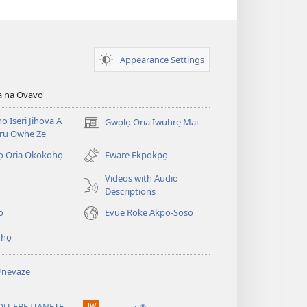
Appearance Settings
a na Ovavo
nọ Isẹri Jihova A
Gwọlọ Oria Iwuhrẹ Mai
(opens
ru Owhẹ Ze
new
window)
ọ Oria Okokohọ
Eware Ekpokpọ
Videos with Audio
Descriptions
ọ
Evuẹ Rọkẹ Akpọ-Soso
ihọ
Unevaze
U-EBE ITANẸTE
®