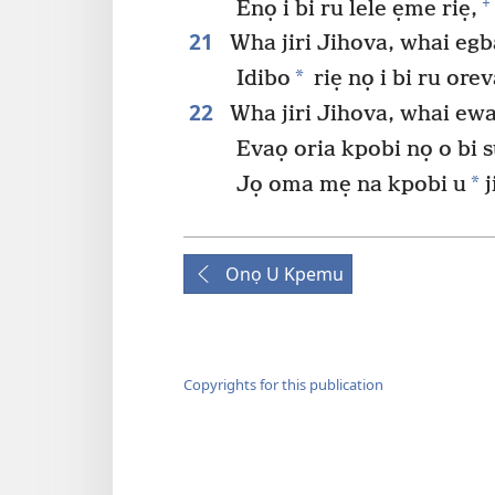
+
Enọ i bi ru lele ẹme riẹ,
21
Wha jiri Jihova, whai egb
*
Idibo
riẹ nọ i bi ru orev
22
Wha jiri Jihova, whai ewa
Evaọ oria kpobi nọ o bi s
*
Jọ oma mẹ na kpobi u
j
Onọ U Kpemu
Copyrights for this publication