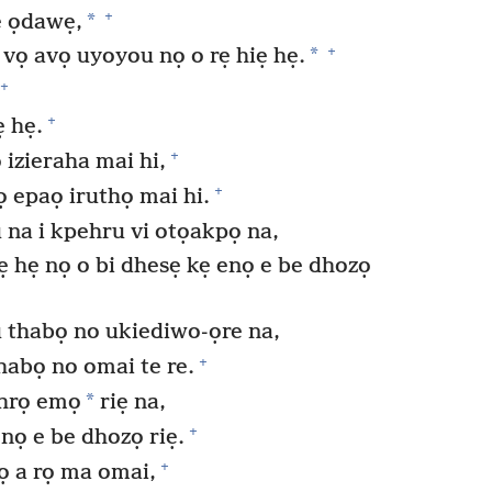
+
*
e ọdawẹ,
+
*
 vọ avọ uyoyou nọ o rẹ hiẹ hẹ.
+
+
ẹ hẹ.
+
izieraha mai hi,
+
 epaọ iruthọ mai hi.
a i kpehru vi otọakpọ na,
iẹ hẹ nọ o bi dhesẹ kẹ enọ e be dhozọ
thabọ no ukiediwo-ọre na,
+
thabọ no omai te re.
*
ohrọ emọ
riẹ na,
+
nọ e be dhozọ riẹ.
+
ọ a rọ ma omai,