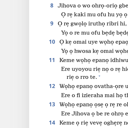
8
Jihova o wo ohrọ-oriọ gb
Ọ rẹ kaki mu ofu hu yọ ọ
9
Ọ rẹ gwọlọ iruthọ ribri hi,
Yọ o re mu ofu bẹdẹ bẹd
10
Ọ kẹ omai uye wọhọ epaọ 
Yọ ọ hwosa kẹ omai wọhọ
11
Keme wọhọ epanọ idhiwu n
Ere uyoyou riẹ nọ o rẹ h
+
riẹ o rro te.
12
Wọhọ epanọ ovatha-ọre u 
Ere o fi izieraha mai họ 
13
Wọhọ epanọ ọsẹ ọ rẹ re 
Ere Jihova ọ be re ohrọ e
14
Keme ọ riẹ vevẹ oghẹrẹ n