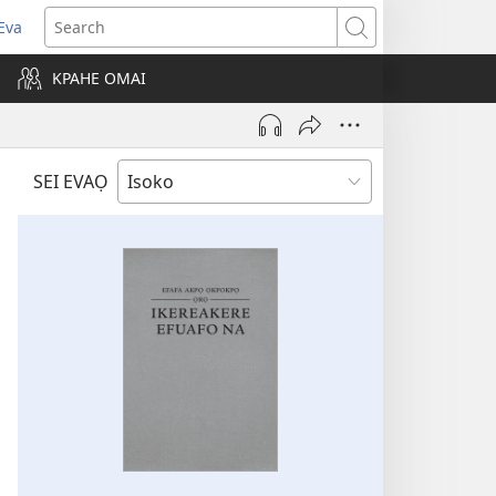
Eva
pens
Search
ew
KPAHE OMAI
ndow)
SEI EVAỌ