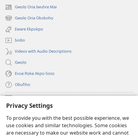
wariẹ
Gwọlọ Oria Iwuhrẹ Mai
(opens
fa
new
Gwọlọ Oria Okokohọ
evaọ
(opens
window)
2013)
new
Eware Ekpokpọ
window)
Ividio
Videos with Audio Descriptions
Gwọlọ
Evuẹ Rọkẹ Akpọ-Soso
Obufihọ
Ru Unevaze
(opens
Privacy Settings
new
window)
UWOU-EBE ITANẸTE orọ Watchtower
To provide you with the best possible experience, we
(opens
use cookies and similar technologies. Some cookies
new
®
JW Hub
window)
are necessary to make our website work and cannot
(opens