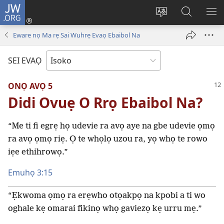
JW.ORG
Ro
Eva
Nwene
Gwọlọ
RO
(opens
ẹvẹrẹ
JW.ORG
Eware nọ Ma rẹ Sai Wuhrẹ Evaọ Ebaibol Na
new
window)
SEI EVAỌ
ONỌ AVỌ 5
Didi Ovuẹ O Rrọ Ebaibol Na?
“Me ti fi egrẹ họ udevie ra avọ aye na gbe udevie ọmọ
ra avọ ọmọ riẹ. Ọ te whọlọ uzou ra, yọ whọ te rowo
iẹe ethihrowọ.”
Emuhọ 3:15
“Ẹkwoma ọmọ ra erẹwho otọakpọ na kpobi a ti wo
oghale kẹ omarai fikinọ whọ gaviezọ kẹ urru mẹ.”