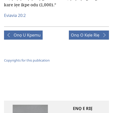
kare iẹe ikpe odu (1,000).”
Eviavia 20:2
Onọ U Kpemu
Onọ O Kẹle Riẹ
Copyrights for this publication
ENỌ E RIẸ