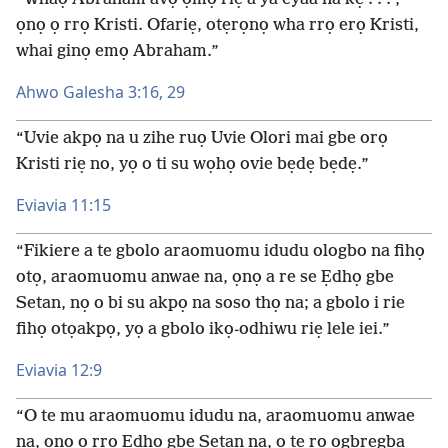
ọnọ ọ rrọ Kristi. Ofariẹ, otẹrọnọ wha rrọ erọ Kristi,
whai ginọ emọ Abraham.”
Ahwo Galesha 3:16,
29
“Uvie akpọ na u zihe ruọ Uvie Olori mai gbe orọ
Kristi riẹ no, yọ o ti su wọhọ ovie bẹdẹ bẹdẹ.”
Eviavia 11:15
“Fikiere a te gbolo araomuomu idudu ologbo na fihọ
otọ, araomuomu anwae na, ọnọ a re se Ẹdhọ gbe
Setan, nọ o bi su akpọ na soso thọ na; a gbolo i rie
fihọ otọakpọ, yọ a gbolo ikọ-odhiwu riẹ lele iei.”
Eviavia 12:9
“O te mu araomuomu idudu na, araomuomu anwae
na, ọnọ ọ rrọ Ẹdhọ gbe Setan na, ọ tẹ rọ ogbregba