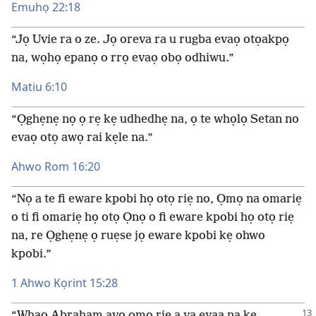
Emuhọ 22:18
“Jọ Uvie ra o ze. Jọ oreva ra u rugba evaọ otọakpọ
na, wọhọ epanọ o rrọ evaọ obọ odhiwu.”
Matiu 6:10
“Ọghẹnẹ nọ ọ rẹ kẹ udhedhẹ na, ọ te whọlọ Setan no
evaọ otọ awọ rai kẹle na.”
Ahwo Rom 16:20
“Nọ a te fi eware kpobi họ otọ riẹ no, Ọmọ na omariẹ
o ti fi omariẹ họ otọ Ọnọ o fi eware kpobi họ otọ riẹ
na, re Ọghẹnẹ ọ ruẹse jọ eware kpobi kẹ ohwo
kpobi.”
1 Ahwo Kọrint 15:28
“Whaọ Abraham avọ ọmọ riẹ a ya eyaa na kẹ . . . ,