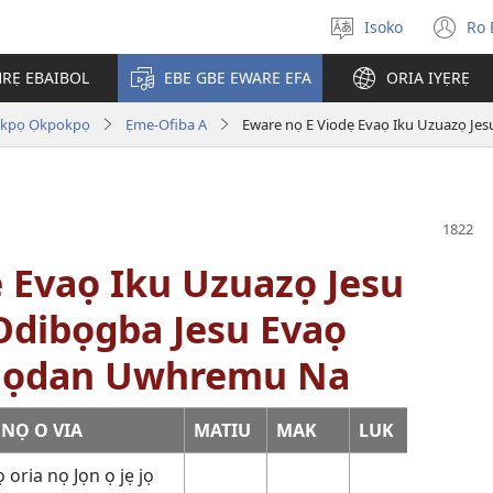
Isoko
Ro 
Salọ
(o
ẹvẹrẹ
n
RẸ EBAIBOL
EBE GBE EWARE EFA
ORIA IYẸRẸ
wi
Akpọ Ọkpokpọ
Ẹme-Ofiba A
 Evaọ Iku Uzuazọ Jesu
dibọgba Jesu Evaọ
 Jọdan Uwhremu Na
NỌ O VIA
MATIU
MAK
LUK
JỌN
oria nọ Jọn ọ jẹ jọ
10:40-