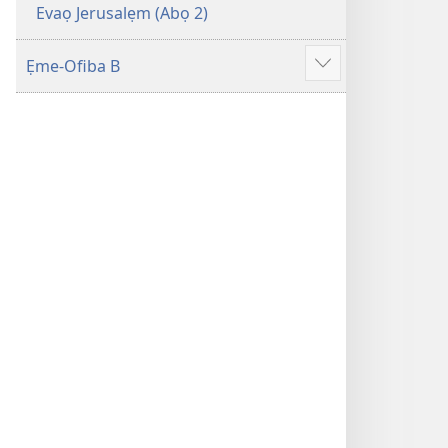
Evaọ Jerusalẹm (Abọ 2)
Ẹme-Ofiba B
Show
more