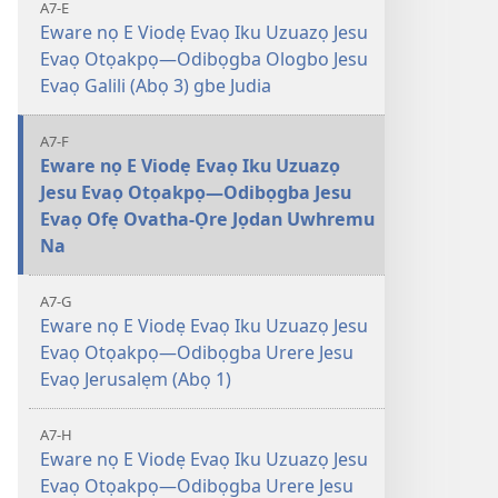
A7-E
Eware nọ E Viodẹ Evaọ Iku Uzuazọ Jesu
Evaọ Otọakpọ—Odibọgba Ologbo Jesu
Evaọ Galili (Abọ 3) gbe Judia
A7-F
Eware nọ E Viodẹ Evaọ Iku Uzuazọ
Jesu Evaọ Otọakpọ—Odibọgba Jesu
Evaọ Ofẹ Ovatha-Ọre Jọdan Uwhremu
Na
A7-G
Eware nọ E Viodẹ Evaọ Iku Uzuazọ Jesu
Evaọ Otọakpọ—Odibọgba Urere Jesu
Evaọ Jerusalẹm (Abọ 1)
A7-H
Eware nọ E Viodẹ Evaọ Iku Uzuazọ Jesu
Evaọ Otọakpọ—Odibọgba Urere Jesu