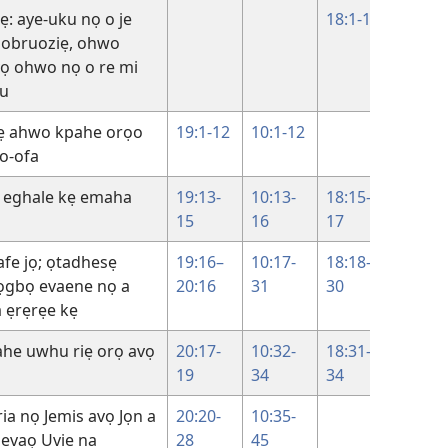
ẹ: aye-uku nọ o je
18:1-14
obruoziẹ, ohwo
avọ ohwo nọ o re mi
ou
ẹ ahwo kpahe orọo
19:1-12
10:1-12
o-ofa
o eghale kẹ emaha
19:13-
10:13-
18:15-
15
16
17
fe jọ; ọtadhesẹ
19:16–
10:17-
18:18-
 ọgbọ evaene nọ a
20:16
31
30
 ẹrẹrẹe kẹ
ahe uwhu riẹ orọ avọ
20:17-
10:32-
18:31-
19
34
34
ia nọ Jemis avọ Jọn a
20:20-
10:35-
 evaọ Uvie na
28
45