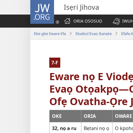
JW.ORG
Isẹri Jihova
ORIA ỌSOSUỌ
IWUH
Ebe gbe Eware Efa
Ebaibol Evaọ Itanẹte
Efafa 
7-F
Eware nọ E Viodẹ
Evaọ Otọakpọ—O
Ofẹ Ovatha-Ọre
OKE
ORIA
OWARE 
32, nọ a ru
Bẹtani nọ ọ
O kpohọ 