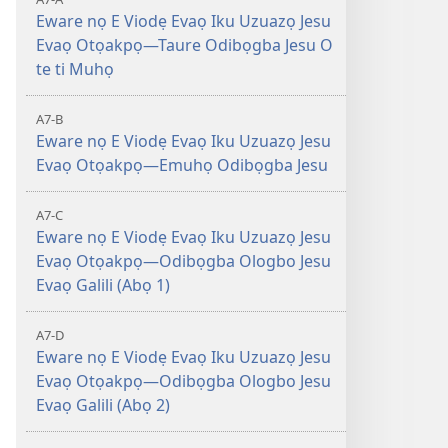
Eware nọ E Viodẹ Evaọ Iku Uzuazọ Jesu
Evaọ Otọakpọ—Taure Odibọgba Jesu O
te ti Muhọ
A7-B
Eware nọ E Viodẹ Evaọ Iku Uzuazọ Jesu
Evaọ Otọakpọ—Emuhọ Odibọgba Jesu
A7-C
Eware nọ E Viodẹ Evaọ Iku Uzuazọ Jesu
Evaọ Otọakpọ—Odibọgba Ologbo Jesu
Evaọ Galili (Abọ 1)
A7-D
Eware nọ E Viodẹ Evaọ Iku Uzuazọ Jesu
Evaọ Otọakpọ—Odibọgba Ologbo Jesu
Evaọ Galili (Abọ 2)