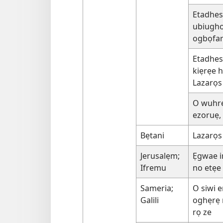
Etadhes
ubiugho
ogbọfar
Etadhes
kiẹrẹe 
Lazarọs
O wuhr
ezoruẹ,
Bẹtani
Lazarọs 
Jerusalẹm;
Ẹgwae in
Ifremu
no etẹe
Sameria;
O siwi e
Galili
oghẹrẹ 
rọ ze