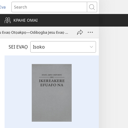
Eva
pens
Search
ew
KPAHE OMAI
ndow)
Eware nọ E Viodẹ Evaọ Iku Uzuazọ Jesu Evaọ Otọakpọ—Odibọgba Jesu Evaọ Ofẹ Ovatha-Ọre Jọdan Uwhremu Na
SEI EVAỌ