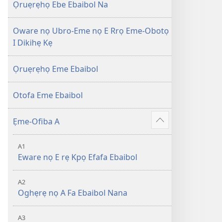
Efuafo
wariẹ
Ọruẹrẹhọ Ebe Ebaibol Na
Na
fa
(Onọ
evaọ
Oware nọ Ubro-Eme nọ E Rrọ Eme-Obotọ
a
2013)
I Dikihẹ Kẹ
wariẹ
fa
Ọruẹrẹhọ Eme Ebaibol
evaọ
2013)
Otofa Eme Ebaibol
Ẹme-Ofiba A
Show
6
more
A1
Eware nọ E rẹ Kpọ Efafa Ebaibol
A2
Oghẹrẹ nọ A Fa Ebaibol Nana
A3