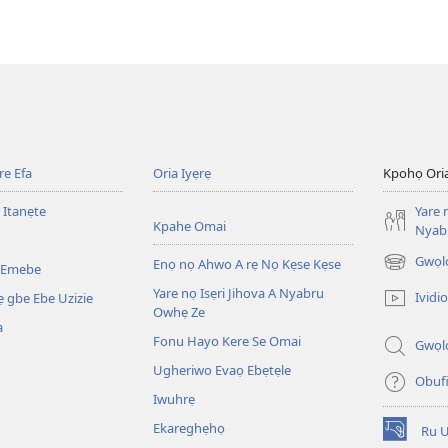
e Efa
Oria Iyẹrẹ
Kpohọ Ori
 Itanẹte
Yare 
Kpahe Omai
Nyab
Gwọl
Enọ nọ Ahwo A rẹ Nọ Kẹse Kẹse
 Emebe
(opens
new
Yare nọ Isẹri Jihova A Nyabru
Ividio
 gbe Ebe Uzizie
window)
Owhẹ Ze
a
Fonu Hayo Kere Se Omai
Gwọl
Ugheriwo Evaọ Ebẹtẹle
Obuf
Iwuhrẹ
Ekareghẹhọ
Ru 
(opens