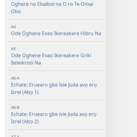
Oghẹrẹ nọ Ebaibol na O ro Te Omai
Obọ
A4
Odẹ Ọghẹnẹ Evaọ Ikereakere Hibru Na
A5
Odẹ Ọghẹnẹ Evaọ Ikereakere Griki
Ileleikristi Na
A6-A
Echate: Eruẹaro gbe Ivie Juda avọ erọ
Izrẹl (Abọ 1)
A6-B
Echate: Eruẹaro gbe ivie Juda avọ erọ
Izrẹl (Abọ 2)
A7-A