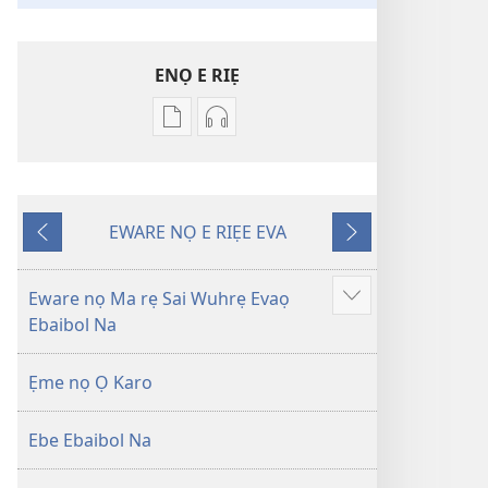
ENỌ E RIẸ
Oghẹrẹ
Oghẹrẹ
enọ
ọnọ
e
whọ
riẹ
gwọlọ
EWARE NỌ E RIẸE EVA
nọ
danlodu
Onọ
Onọ
whọ
Efafa
U
O
rẹ
Akpọ
Kpemu
Kẹle
Eware nọ Ma rẹ Sai Wuhrẹ Evaọ
Show
sae
Ọkpokpọ
Riẹ
Ebaibol Na
more
danlodu
ọrọ
Efafa
Ikereakere
Ẹme nọ Ọ Karo
Akpọ
Efuafo
Ọkpokpọ
Na
Ebe Ebaibol Na
ọrọ
(Onọ
Ikereakere
a