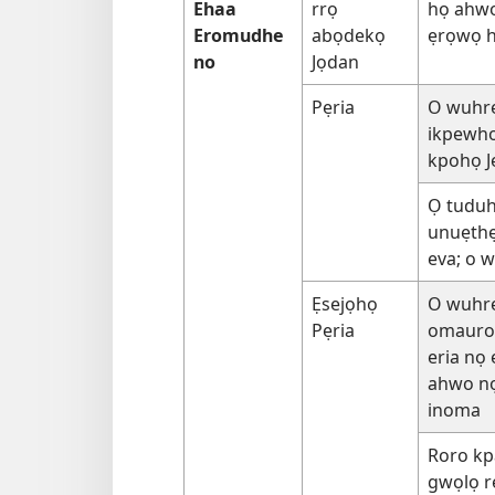
Ehaa
rrọ
họ ahwo
Eromudhe
abọdekọ
ẹrọwọ h
no
Jọdan
Pẹria
O wuhr
ikpewho
kpohọ J
Ọ tuduh
unuẹth
eva; o w
Ẹsejọhọ
O wuhr
Pẹria
omaurok
eria nọ
ahwo nọ
inoma
Roro kp
gwọlọ re