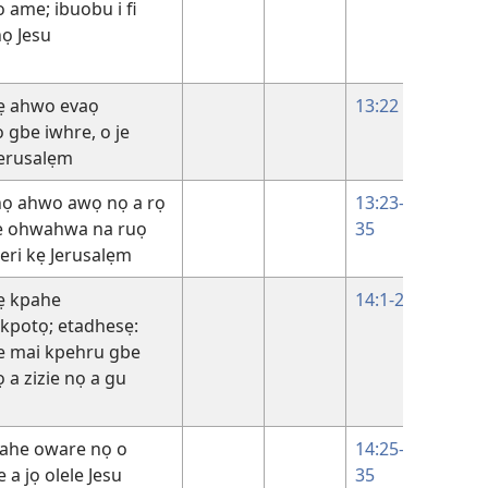
 ame; ibuobu i fi
42
ọ Jesu
ẹ ahwo evaọ
13:22
 gbe iwhre, o je
erusalẹm
ọ ahwo awọ nọ a rọ
13:23-
ẹ ohwahwa na ruọ
35
eri kẹ Jerusalẹm
ẹ kpahe
14:1-24
potọ; etadhesẹ:
 e mai kpehru gbe
 a zizie nọ a gu
ahe oware nọ o
14:25-
 a jọ olele Jesu
35