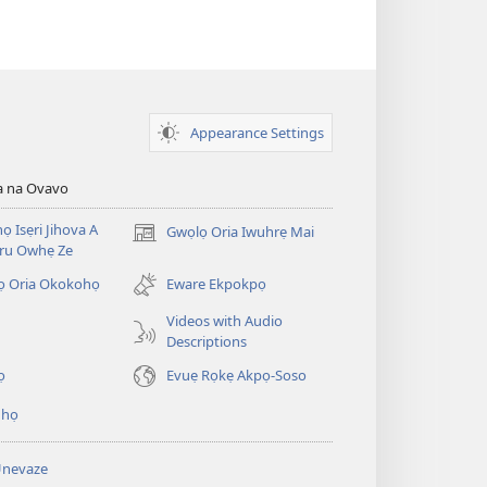
Appearance Settings
a na Ovavo
nọ Isẹri Jihova A
Gwọlọ Oria Iwuhrẹ Mai
(opens
ru Owhẹ Ze
new
window)
ọ Oria Okokohọ
Eware Ekpokpọ
Videos with Audio
Descriptions
ọ
Evuẹ Rọkẹ Akpọ-Soso
ihọ
Unevaze