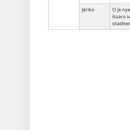
Jẹriko
Ọ jẹ nya
ituaro i
ọtadhes