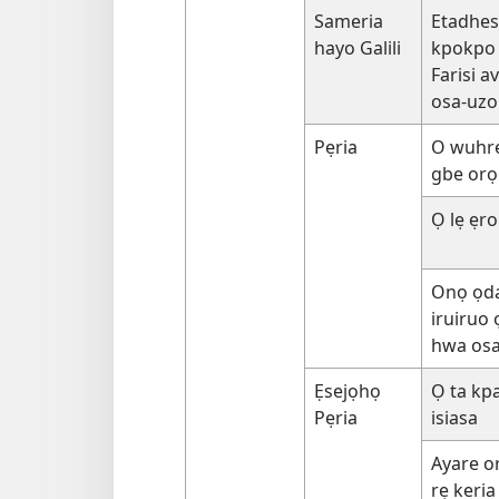
Sameria
Etadhes
hayo Galili
kpokpo 
Farisi 
osa-uz
Pẹria
O wuhr
gbe orọ
Ọ lẹ ẹr
Onọ ọda
iruiruo
hwa osa
Ẹsejọhọ
Ọ ta kp
Pẹria
isiasa
Ayare or
rẹ keria