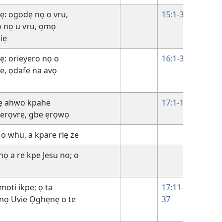
ẹ: ogodẹ nọ o vru,
15:1-32
 nọ u vru, ọmọ
iẹ
ẹ: orieyero nọ o
16:1-31
he, ọdafe na avọ
ẹ ahwo kpahe
17:1-10
 erọvrẹ, gbe ẹrọwọ
o whu, a kpare riẹ ze
11:1-4
ọ a re kpe Jesu no; o
11:47-
54
moti ikpe; ọ ta
17:11-
nọ Uvie Ọghẹnẹ o te
37