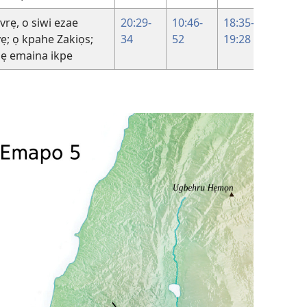
vrẹ, o siwi ezae
20:29-
10:46-
18:35–
vẹ; ọ kpahe Zakiọs;
34
52
19:28
ẹ emaina ikpe