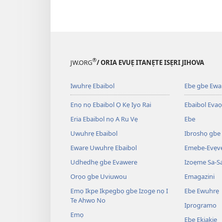
®
JW.ORG
/ ORIA EVUẸ ITANẸTE ISẸRI JIHOVA
Iwuhrẹ Ebaibol
Ebe gbe Ewar
Enọ nọ Ebaibol Ọ Kẹ Iyo Rai
Ebaibol Evaọ
Eria Ebaibol nọ A Ru Vẹ
Ebe
Uwuhrẹ Ebaibol
Ibroshọ gbe
Eware Uwuhrẹ Ebaibol
Emebe-Evẹvẹ
Udhedhẹ gbe Evawere
Izoẹme Sa-S
Orọo gbe Uviuwou
Emagazini
Emọ Ikpe Ikpegbọ gbe Izoge nọ I
Ebe Ewuhrẹ
Te Ahwo No
Iprogramo
Emọ
Ebe Ekiakiẹ