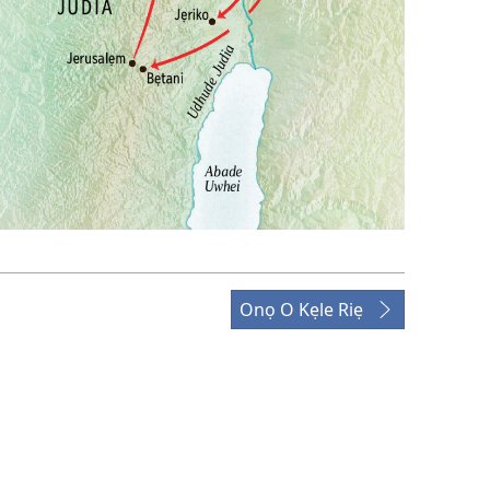
Onọ O Kẹle Riẹ