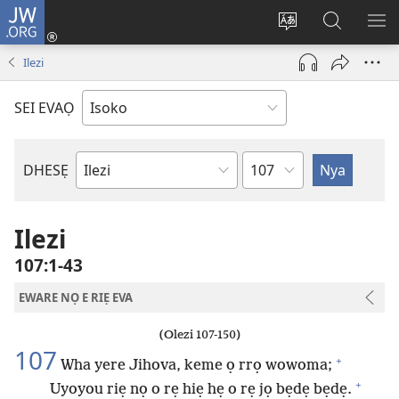
JW.ORG
Ro
Eva
Nwene
Gwọlọ
RO
(opens
ẹvẹrẹ
JW.ORG
Ilezi
new
window)
SEI EVAỌ
Uzou
DHESẸ
Ebe
Ebaibol
Ilezi
107:1-43
EWARE NỌ E RIẸ EVA
(Olezi 107-150)
107
+
Wha yere Jihova, keme ọ rrọ wowoma;
+
Uyoyou riẹ nọ o rẹ hiẹ hẹ o rẹ jọ bẹdẹ bẹdẹ.