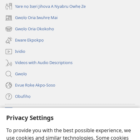
Yare nọ Isẹri Jihova A Nyabru Owhẹ Ze
Gwọlọ Oria Iwuhrẹ Mai
(opens
new
Gwọlọ Oria Okokohọ
(opens
window)
new
Eware Ekpokpọ
window)
Ividio
Videos with Audio Descriptions
Gwọlọ
Evuẹ Rọkẹ Akpọ-Soso
Obufihọ
Ru Unevaze
(opens
Privacy Settings
new
window)
UWOU-EBE ITANẸTE orọ Watchtower
To provide you with the best possible experience, we
(opens
use cookies and similar technologies. Some cookies
new