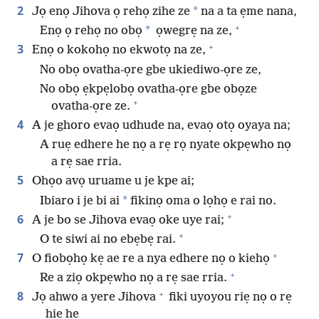
2
*
Jọ enọ Jihova ọ rehọ zihe ze
na a ta ẹme nana,
+
*
Enọ ọ rehọ no obọ
ọwegrẹ na ze,
+
3
Enọ o kokohọ no ekwotọ na ze,
No obọ ovatha-ọre gbe ukiediwo-ọre ze,
No obọ ẹkpẹlobọ ovatha-ọre gbe obọze
+
ovatha-ọre ze.
4
A je ghoro evaọ udhude na, evaọ otọ oyaya na;
A ruẹ edhere he nọ a rẹ rọ nyate okpẹwho nọ
a rẹ sae rria.
5
Ohọo avọ uruame u je kpe ai;
*
Ibiaro i je bi ai
fikinọ oma o lọhọ e rai no.
+
6
A je bo se Jihova evaọ oke uye rai;
+
O te siwi ai no ebẹbẹ rai.
+
7
O fiobọhọ kẹ ae re a nya edhere nọ o kiehọ
+
Re a ziọ okpẹwho nọ a rẹ sae rria.
+
8
Jọ ahwo a yere Jihova
fiki uyoyou riẹ nọ o rẹ
hiẹ hẹ