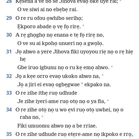
28
Kẹsena a ve bo se Jihova evaọ oke uye rai;
O ve siwi ai no ebẹbẹ rai.
29
O re ru ofou ọwhibo serihọ;
+
Ẹkporo abade ọ vẹ fọ rirẹ.
30
A rẹ ghọghọ nọ enana e tẹ fọ rirẹ no,
O ve su ai kpohọ unueri nọ a gwọlọ.
31
Jọ ahwo a yere Jihova fiki uyoyou riẹ nọ o rẹ hiẹ
hẹ
+
Gbe iruo igbunu nọ o ru kẹ emọ ahwo.
+
32
Jọ a kẹe orro evaọ ukoko ahwo na,
*
Jọ a jiri ei evaọ ogbẹgwae
ekpako na.
33
O re zihe ithẹ ruọ udhude
+
Je zihe iyeri-ame ruọ otọ nọ o ya fia,
34
O re zihe otọ nọ u wo ẹvi ruọ otọ uwhei, nọ o
+
raha no,
Fiki umuomu ahwo nọ a be rriae.
35
O re zihe udhude ruọ etẹre-ame nọ ikpoko e rrọ,