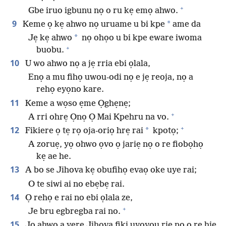
+
Gbe iruo igbunu nọ o ru kẹ emọ ahwo.
9
*
Keme ọ kẹ ahwo nọ uruame u bi kpe
ame da
*
Jẹ kẹ ahwo
nọ ohọo u bi kpe eware iwoma
+
buobu.
10
U wo ahwo nọ a jẹ rria ebi ọlala,
Enọ a mu fihọ uwou-odi nọ e jẹ reoja, nọ a
rehọ eyọno kare.
11
Keme a wọso ẹme Ọghẹnẹ;
+
A rri ohrẹ Ọnọ Ọ Mai Kpehru na vo.
+
12
*
Fikiere ọ tẹ rọ oja-oriọ hrẹ rai
kpotọ;
A zoruẹ, yọ ohwo ọvo ọ jariẹ nọ o re fiobọhọ
kẹ ae he.
13
A bo se Jihova kẹ obufihọ evaọ oke uye rai;
O te siwi ai no ebẹbẹ rai.
14
Ọ rehọ e rai no ebi ọlala ze,
+
Je bru egbregba rai no.
15
Jọ ahwo a yere Jihova fiki uyoyou riẹ nọ o rẹ hiẹ