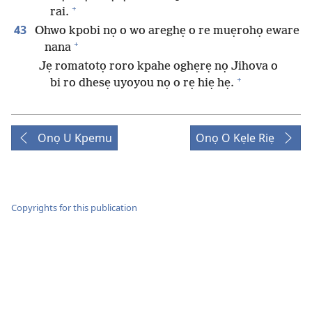
+
rai.
43
Ohwo kpobi nọ o wo areghẹ o re muẹrohọ eware
+
nana
Jẹ romatotọ roro kpahe oghẹrẹ nọ Jihova o
+
bi ro dhesẹ uyoyou nọ o rẹ hiẹ hẹ.
Onọ U Kpemu
Onọ O Kẹle Riẹ
Copyrights for this publication