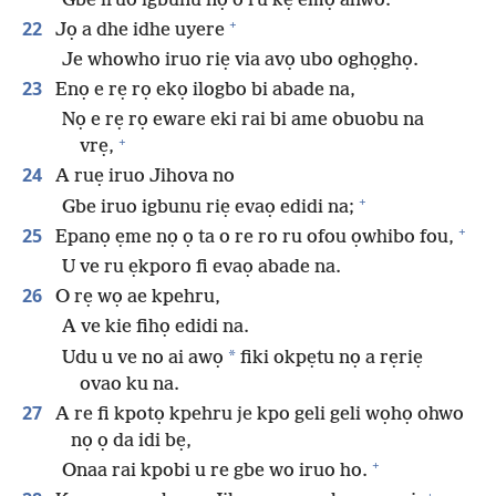
Gbe iruo igbunu nọ o ru kẹ emọ ahwo.
+
22
Jọ a dhe idhe uyere
Je whowho iruo riẹ via avọ ubo oghọghọ.
23
Enọ e rẹ rọ ekọ ilogbo bi abade na,
Nọ e rẹ rọ eware eki rai bi ame obuobu na
+
vrẹ,
24
A ruẹ iruo Jihova no
+
Gbe iruo igbunu riẹ evaọ edidi na;
+
25
Epanọ ẹme nọ ọ ta o re ro ru ofou ọwhibo fou,
U ve ru ẹkporo fi evaọ abade na.
26
O rẹ wọ ae kpehru,
A ve kie fihọ edidi na.
*
Udu u ve no ai awọ
fiki okpẹtu nọ a rẹriẹ
ovao ku na.
27
A re fi kpotọ kpehru je kpo geli geli wọhọ ohwo
nọ ọ da idi bẹ,
+
Onaa rai kpobi u re gbe wo iruo ho.
+