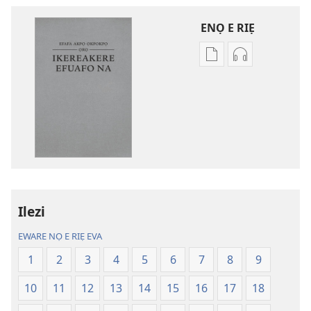
ENỌ E RIẸ
Oghẹrẹ
Oghẹrẹ
enọ
ọnọ
e
whọ
riẹ
gwọlọ
nọ
danlodu
whọ
Efafa
rẹ
Akpọ
sae
Ọkpokpọ
danlodu
ọrọ
Ilezi
Efafa
Ikereakere
Akpọ
Efuafo
EWARE NỌ E RIẸ EVA
Ọkpokpọ
Na
1
2
3
4
5
6
7
8
9
ọrọ
(Onọ
Ikereakere
a
10
11
12
13
14
15
16
17
18
Efuafo
wariẹ