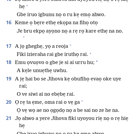
+
hẹ
Gbe iruo igbunu nọ o ru kẹ emọ ahwo.
16
Keme ọ bẹre ethẹ ekọpa na fihọ otọ
Je bru ekpọ ayọno nọ a rẹ rọ kare ethẹ na no.
+
+
17
A jọ gheghẹ, yọ a reoja
+
Fiki izieraha rai gbe iruthọ rai.
18
*
Emu ọvuọvo o gbe je si ai urru hu;
A kẹle unuẹthẹ uwhu.
19
A jẹ hai bo se Jihova kẹ obufihọ evaọ oke uye
rai;
O ve siwi ai no ebẹbẹ rai.
+
20
Ọ rẹ ta ẹme, oma rai o vẹ ga
Ọ vẹ wọ ae no ọgọdọ nọ a be sai no ze he na.
21
Jọ ahwo a yere Jihova fiki uyoyou riẹ nọ o rẹ hiẹ
hẹ