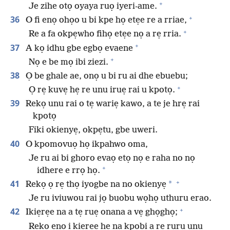
+
Je zihe otọ oyaya ruọ iyeri-ame.
+
36
O fi enọ ohọo u bi kpe họ etẹe re a rriae,
+
Re a fa okpẹwho fihọ etẹe nọ a rẹ rria.
+
37
A kọ idhu gbe egbọ evaene
+
Nọ e be mọ ibi ziezi.
38
Ọ be ghale ae, onọ u bi ru ai dhe ebuebu;
+
Ọ rẹ kuvẹ hẹ re unu iruẹ rai u kpotọ.
39
Rekọ unu rai o tẹ wariẹ kawo, a te je hrẹ rai
kpotọ
Fiki okienyẹ, okpẹtu, gbe uweri.
40
O kpomovuọ họ ikpahwo oma,
Je ru ai bi ghoro evaọ etọ nọ e raha no nọ
+
idhere e rrọ họ.
+
41
*
Rekọ ọ rẹ thọ iyogbe na no okienyẹ
Je ru iviuwou rai jọ buobu wọhọ uthuru erao.
+
42
Ikiẹrẹe na a tẹ ruẹ onana a vẹ ghọghọ;
Rekọ enọ i kiẹrẹe he na kpobi a re ruru unu