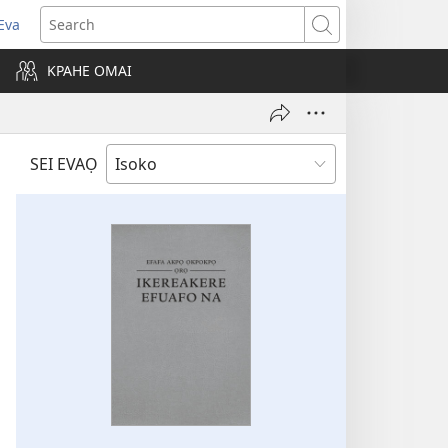
Eva
pens
Search
ew
KPAHE OMAI
ndow)
SEI EVAỌ