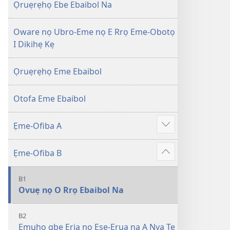
Efuafo
wariẹ
Ọruẹrẹhọ Ebe Ebaibol Na
Na
fa
(Onọ
evaọ
Oware nọ Ubro-Eme nọ E Rrọ Eme-Obotọ
a
2013)
I Dikihẹ Kẹ
wariẹ
fa
Ọruẹrẹhọ Eme Ebaibol
evaọ
2013)
Otofa Eme Ebaibol
Ẹme-Ofiba A
Show
more
Ẹme-Ofiba B
Show
more
B1
Ovuẹ nọ O Rrọ Ebaibol Na
B2
Emuhọ gbe Eria nọ Esẹ-Erua na A Nya Te