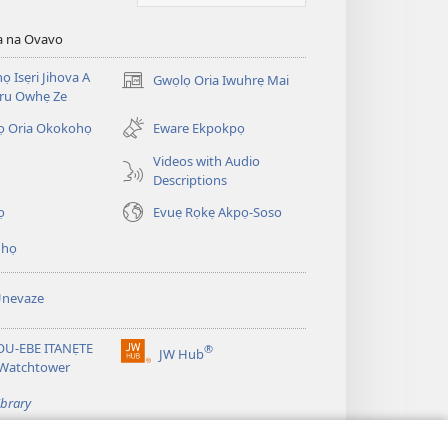
a na Ovavo
nọ Isẹri Jihova A
Gwọlọ Oria Iwuhrẹ Mai
(opens
ru Owhẹ Ze
new
window)
ọ Oria Okokohọ
Eware Ekpokpọ
Videos with Audio
Descriptions
ọ
Evuẹ Rọkẹ Akpọ-Soso
ihọ
Unevaze
U-EBE ITANẸTE
®
JW Hub
(opens
 Watchtower
new
window)
ibrary