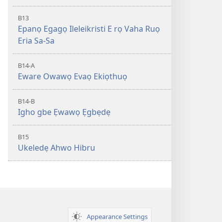
B13
Epanọ Egagọ Ileleikristi E rọ Vaha Ruọ
Eria Sa-Sa
B14-A
Eware Owawọ Evaọ Ekiọthuọ
B14-B
Igho gbe Ẹwawọ Ẹgbẹdẹ
B15
Ukeledẹ Ahwo Hibru
Appearance Settings