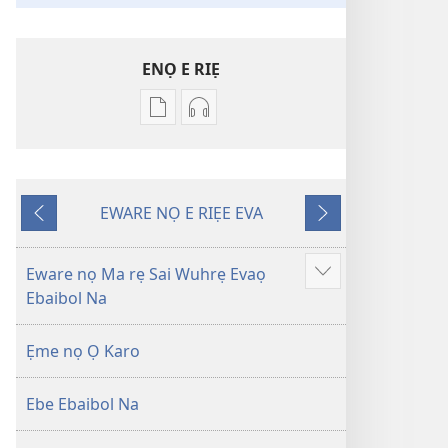
ENỌ E RIẸ
Oghẹrẹ
Oghẹrẹ
enọ
ọnọ
e
whọ
riẹ
gwọlọ
EWARE NỌ E RIẸE EVA
nọ
danlodu
Onọ
Onọ
whọ
Efafa
U
O
rẹ
Akpọ
Kpemu
Kẹle
Eware nọ Ma rẹ Sai Wuhrẹ Evaọ
Show
sae
Ọkpokpọ
Riẹ
Ebaibol Na
more
danlodu
ọrọ
Efafa
Ikereakere
Ẹme nọ Ọ Karo
Akpọ
Efuafo
Ọkpokpọ
Na
Ebe Ebaibol Na
ọrọ
(Onọ
Ikereakere
a