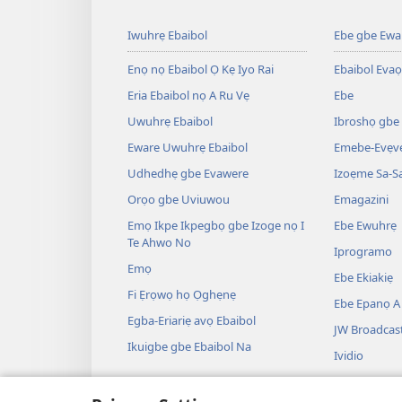
Iwuhrẹ Ebaibol
Ebe gbe Ewar
Enọ nọ Ebaibol Ọ Kẹ Iyo Rai
Ebaibol Evaọ
Eria Ebaibol nọ A Ru Vẹ
Ebe
Uwuhrẹ Ebaibol
Ibroshọ gbe
Eware Uwuhrẹ Ebaibol
Emebe-Evẹvẹ
Udhedhẹ gbe Evawere
Izoẹme Sa-S
Orọo gbe Uviuwou
Emagazini
Emọ Ikpe Ikpegbọ gbe Izoge nọ I
Ebe Ewuhrẹ
Te Ahwo No
Iprogramo
Emọ
Ebe Ekiakiẹ
Fi Ẹrọwọ họ Ọghẹnẹ
Ebe Epanọ A 
Egba-Eriariẹ avọ Ebaibol
JW Broadcas
Ikuigbe gbe Ebaibol Na
Ividio
Ile