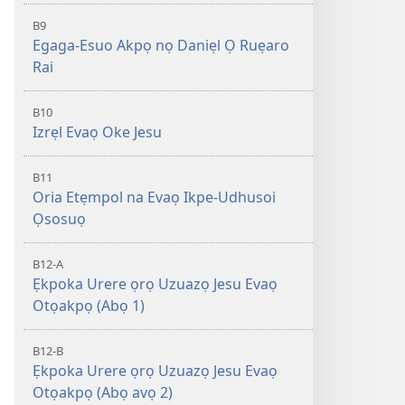
B9
Egaga-Esuo Akpọ nọ Daniẹl Ọ Ruẹaro
Rai
B10
Izrẹl Evaọ Oke Jesu
B11
Oria Etẹmpol na Evaọ Ikpe-Udhusoi
Ọsosuọ
B12-A
Ẹkpoka Urere ọrọ Uzuazọ Jesu Evaọ
Otọakpọ (Abọ 1)
B12-B
Ẹkpoka Urere ọrọ Uzuazọ Jesu Evaọ
Otọakpọ (Abọ avọ 2)