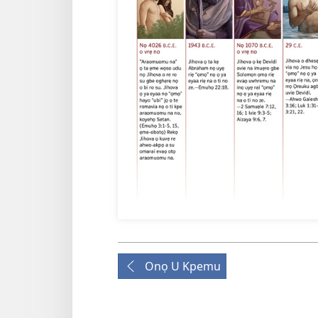
Onọ U Kpemu