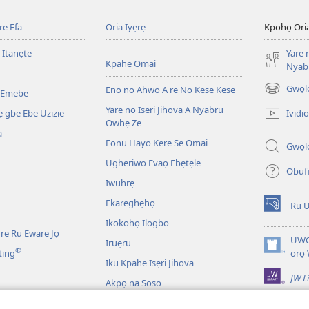
e Efa
Oria Iyẹrẹ
Kpohọ Ori
 Itanẹte
Yare 
Kpahe Omai
Nyab
Gwọl
Enọ nọ Ahwo A rẹ Nọ Kẹse Kẹse
 Emebe
(opens
new
Yare nọ Isẹri Jihova A Nyabru
Ividio
 gbe Ebe Uzizie
window)
Owhẹ Ze
a
Fonu Hayo Kere Se Omai
Gwọl
Ugheriwo Evaọ Ebẹtẹle
Obuf
Iwuhrẹ
Ekareghẹhọ
Ru 
(opens
Ikokohọ Ilogbo
new
re Ru Eware Jọ
window)
UWO
Iruẹru
®
(opens
ting
orọ
Iku Kpahe Isẹri Jihova
new
JW L
window)
Akpọ na Soso