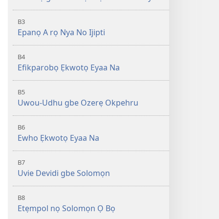
B3
Epanọ A rọ Nya No Ijipti
B4
Efikparobọ Ẹkwotọ Eyaa Na
B5
Uwou-Udhu gbe Ozerẹ Okpehru
B6
Ewho Ẹkwotọ Eyaa Na
B7
Uvie Devidi gbe Solomọn
B8
Etẹmpol nọ Solomọn Ọ Bọ