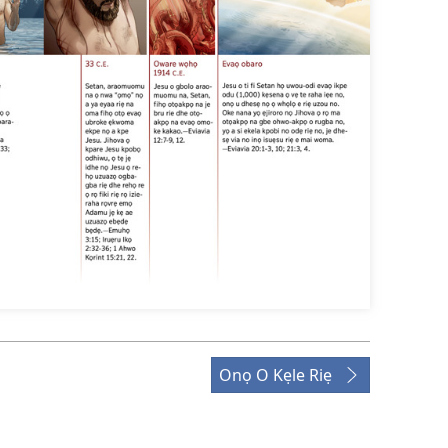
Onọ O Kẹle Riẹ