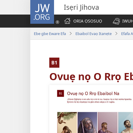
JW.ORG
Isẹri Jihova
ORIA ỌSOSUỌ
IWUH
Ebe gbe Eware Efa
Ebaibol Evaọ Itanẹte
Efafa 
B1
Ovuẹ nọ O Rrọ E