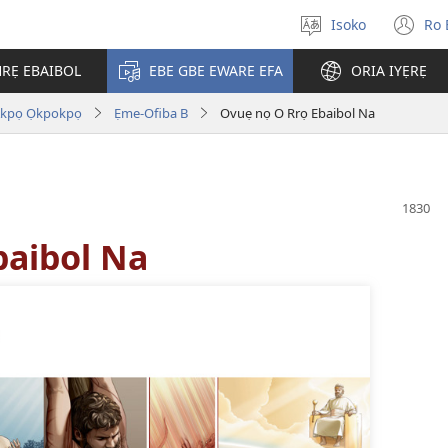
Isoko
Ro 
Salọ
(o
ẹvẹrẹ
n
RẸ EBAIBOL
EBE GBE EWARE EFA
ORIA IYẸRẸ
wi
Akpọ Ọkpokpọ
Ẹme-Ofiba B
Ovuẹ nọ O Rrọ Ebaibol Na
baibol Na