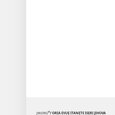
®
JW.ORG
/ ORIA EVUẸ ITANẸTE ISẸRI JIHOVA