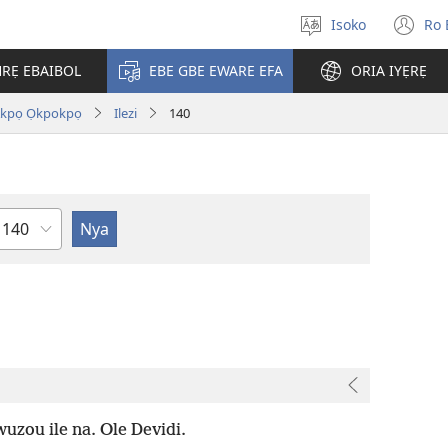
Isoko
Ro 
Salọ
(o
ẹvẹrẹ
n
RẸ EBAIBOL
EBE GBE EWARE EFA
ORIA IYẸRẸ
wi
Akpọ Ọkpokpọ
Ilezi
140
Uzou
uzou ile na. Ole Devidi.