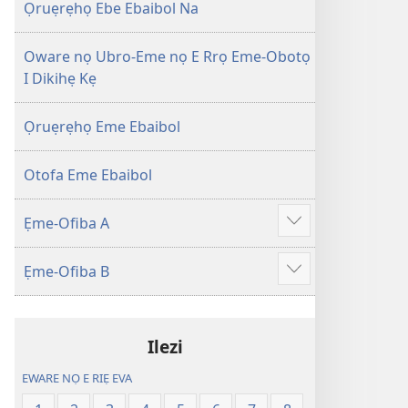
Efuafo
wariẹ
Ọruẹrẹhọ Ebe Ebaibol Na
Na
fa
(Onọ
evaọ
Oware nọ Ubro-Eme nọ E Rrọ Eme-Obotọ
a
2013)
I Dikihẹ Kẹ
wariẹ
fa
Ọruẹrẹhọ Eme Ebaibol
evaọ
2013)
Otofa Eme Ebaibol
Ẹme-Ofiba A
Show
more
Ẹme-Ofiba B
Show
more
Ilezi
EWARE NỌ E RIẸ EVA