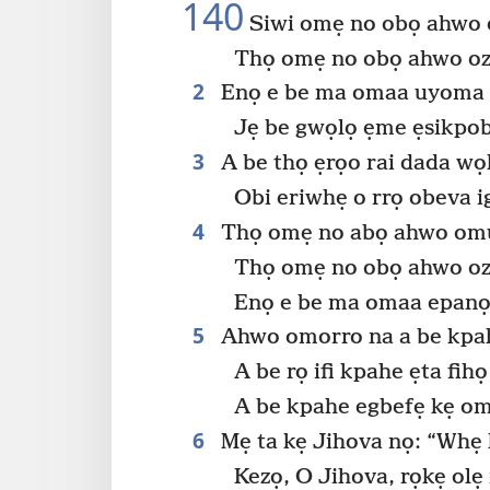
140
Siwi omẹ no obọ ahwo
Thọ omẹ no obọ ahwo oz
2
Enọ e be ma omaa uyoma 
Jẹ be gwọlọ ẹme ẹsikpob
3
A be thọ ẹrọo rai dada w
Obi eriwhẹ o rrọ obeva i
4
Thọ omẹ no abọ ahwo omu
Thọ omẹ no obọ ahwo oz
Enọ e be ma omaa epanọ 
5
Ahwo omorro na a be kpah
A be rọ ifi kpahe ẹta fih
A be kpahe egbefẹ kẹ om
6
Mẹ ta kẹ Jihova nọ: “Whẹ
Kezọ, O Jihova, rọkẹ olẹ