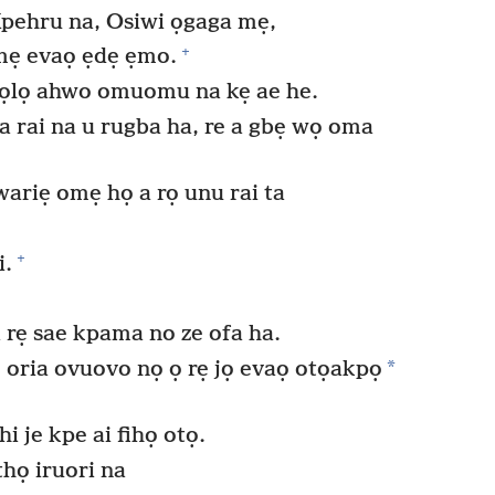
pehru na, Osiwi ọgaga mẹ,
+
mẹ evaọ ẹdẹ ẹmo.
wọlọ ahwo omuomu na kẹ ae he.
rai na u rugba ha, re a gbẹ wọ oma
ariẹ omẹ họ a rọ unu rai ta
+
i.
 rẹ sae kpama no ze ofa ha.
*
 oria ovuovo nọ ọ rẹ jọ evaọ otọakpọ
i je kpe ai fihọ otọ.
thọ iruori na