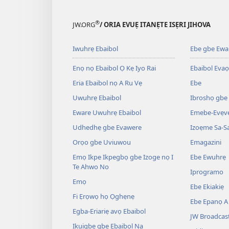
®
JW.ORG
/ ORIA EVUẸ ITANẸTE ISẸRI JIHOVA
Iwuhrẹ Ebaibol
Ebe gbe Ewar
Enọ nọ Ebaibol Ọ Kẹ Iyo Rai
Ebaibol Evaọ
Eria Ebaibol nọ A Ru Vẹ
Ebe
Uwuhrẹ Ebaibol
Ibroshọ gbe
Eware Uwuhrẹ Ebaibol
Emebe-Evẹvẹ
Udhedhẹ gbe Evawere
Izoẹme Sa-S
Orọo gbe Uviuwou
Emagazini
Emọ Ikpe Ikpegbọ gbe Izoge nọ I
Ebe Ewuhrẹ
Te Ahwo No
Iprogramo
Emọ
Ebe Ekiakiẹ
Fi Ẹrọwọ họ Ọghẹnẹ
Ebe Epanọ A 
Egba-Eriariẹ avọ Ebaibol
JW Broadcas
Ikuigbe gbe Ebaibol Na