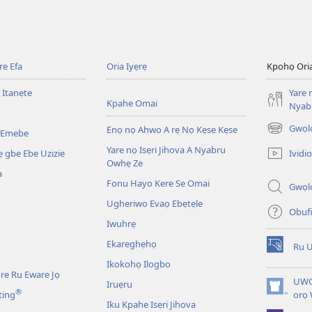
e Efa
Oria Iyẹrẹ
Kpohọ Ori
 Itanẹte
Yare 
Kpahe Omai
Nyab
Gwọl
Enọ nọ Ahwo A rẹ Nọ Kẹse Kẹse
 Emebe
(opens
new
Yare nọ Isẹri Jihova A Nyabru
Ividio
 gbe Ebe Uzizie
window)
Owhẹ Ze
a
Fonu Hayo Kere Se Omai
Gwọl
Ugheriwo Evaọ Ebẹtẹle
Obuf
Iwuhrẹ
Ekareghẹhọ
Ru 
(opens
Ikokohọ Ilogbo
new
re Ru Eware Jọ
window)
UWO
Iruẹru
®
(opens
ting
orọ
Iku Kpahe Isẹri Jihova
new