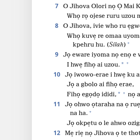
7
O Jihova Olori nọ Ọ Mai K
Whọ rọ ojese ruru uzou 
8
O Jihova, ivie who ru ẹg
Whọ kuvẹ re omaa uyoma 
+
kpehru hu. (
Silah
)
9
Jọ eware iyoma nọ enọ e w
+
*
I hwẹ fihọ ai uzou.
10
Jọ iwowo-erae i hwẹ ku a
Jọ a gbolo ai fihọ erae,
+
*
Fihọ egọdọ ididi,
nọ a
11
Jọ ohwo ọtaraha na ọ ruẹ
+
na ha.
Jọ okpẹtu o le ahwo ozigh
12
Mẹ riẹ nọ Jihova ọ te tho