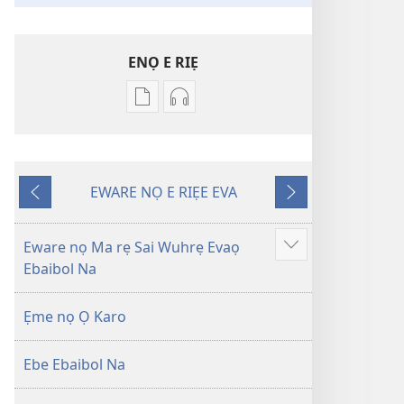
ENỌ E RIẸ
Oghẹrẹ
Oghẹrẹ
enọ
ọnọ
e
whọ
riẹ
gwọlọ
EWARE NỌ E RIẸE EVA
nọ
danlodu
Onọ
Onọ
whọ
Efafa
U
O
rẹ
Akpọ
Kpemu
Kẹle
Eware nọ Ma rẹ Sai Wuhrẹ Evaọ
Show
sae
Ọkpokpọ
Riẹ
Ebaibol Na
more
danlodu
ọrọ
Efafa
Ikereakere
Ẹme nọ Ọ Karo
Akpọ
Efuafo
Ọkpokpọ
Na
Ebe Ebaibol Na
ọrọ
(Onọ
Ikereakere
a