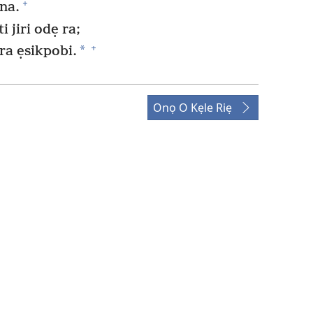
+
 na.
 jiri odẹ ra;
+
*
 ra ẹsikpobi.
Onọ O Kẹle Riẹ