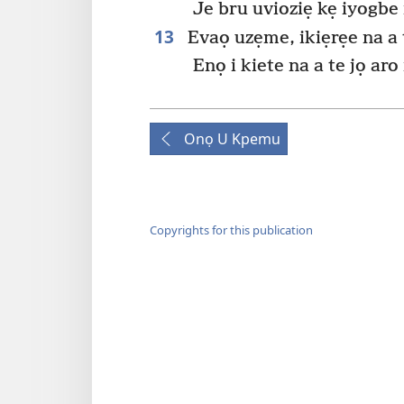
Je bru uvioziẹ kẹ iyogbe
13
Evaọ uzẹme, ikiẹrẹe na a ti
Enọ i kiete na a te jọ aro
Onọ U Kpemu
Copyrights for this publication