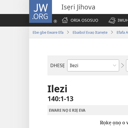
JW.ORG
Isẹri Jihova
ORIA ỌSOSUỌ
IWUH
Ebe gbe Eware Efa
Ebaibol Evaọ Itanẹte
Efafa 
DHESẸ
Ebe
Ebaibol
Ilezi
140:1-13
EWARE NỌ E RIẸ EVA
Rọkẹ ọnọ o w