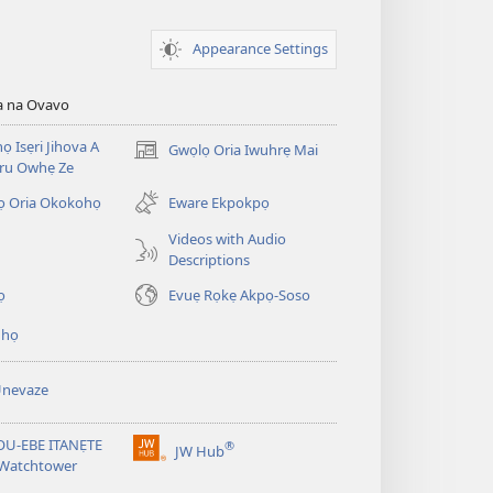
Appearance Settings
a na Ovavo
nọ Isẹri Jihova A
Gwọlọ Oria Iwuhrẹ Mai
(opens
ru Owhẹ Ze
new
window)
ọ Oria Okokohọ
Eware Ekpokpọ
Videos with Audio
Descriptions
ọ
Evuẹ Rọkẹ Akpọ-Soso
ihọ
Unevaze
U-EBE ITANẸTE
®
JW Hub
(opens
 Watchtower
new