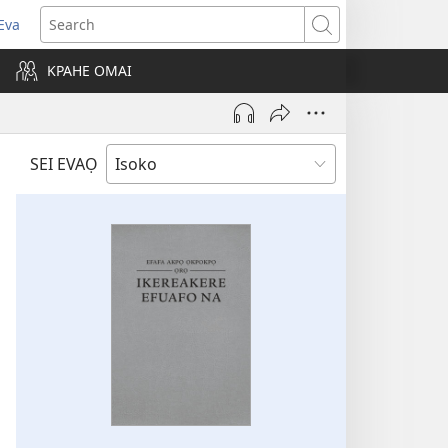
Eva
pens
Search
ew
KPAHE OMAI
ndow)
SEI EVAỌ