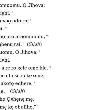
 omuomu, O Jihova;
+
ighi,
+
evaọ udu rai
*
i.
+
ọhọ orọ araomuomu;
+
gbenu rai.
(
Silah
)
+
omu, O Jihova;
ighi,
*
a re ro gele omẹ kie.
e ẹta si no kẹ omẹ;
+
ọ akotọ edhere.
+
ẹ.
(
Silah
)
 họ Ọghẹnẹ mẹ.
+
 mẹ kẹ obufihọ.”