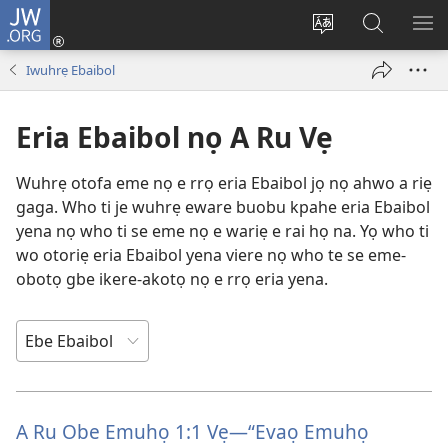
JW.ORG
Ro
Eva
Nwene
Gwọlọ
RO
(opens
ẹvẹrẹ
JW.ORG
Iwuhrẹ Ebaibol
new
window)
Eria Ebaibol nọ A Ru Vẹ
Wuhrẹ otofa eme nọ e rrọ eria Ebaibol jọ nọ ahwo a riẹ
gaga. Who ti je wuhrẹ eware buobu kpahe eria Ebaibol
yena nọ who ti se eme nọ e wariẹ e rai họ na. Yọ who ti
wo otoriẹ eria Ebaibol yena viere nọ who te se eme-
obotọ gbe ikere-akotọ nọ e rrọ eria yena.
A Ru Obe Emuhọ 1:1 Vẹ​—“Evaọ Emuhọ