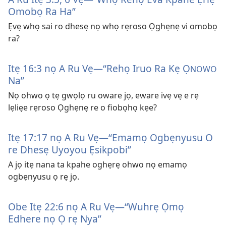
Omobọ Ra Ha”
Ẹvẹ whọ sai ro dhesẹ nọ whọ rẹroso Ọghẹnẹ vi omobọ
ra?
Itẹ 16:3 nọ A Ru Vẹ—“Rehọ Iruo Ra Kẹ Ọ
NOWO
Na”
Nọ ohwo ọ tẹ gwọlọ ru oware jọ, eware ivẹ vẹ e rẹ
lẹliẹe rẹroso Ọghẹnẹ re o fiobọhọ kẹe?
Itẹ 17:17 nọ A Ru Vẹ—“Emamọ Ogbẹnyusu O
re Dhesẹ Uyoyou Ẹsikpobi”
A jọ itẹ nana ta kpahe oghẹrẹ ohwo nọ emamọ
ogbẹnyusu ọ rẹ jọ.
Obe Itẹ 22:6 nọ A Ru Vẹ—“Wuhrẹ Ọmọ
Edhere nọ Ọ rẹ Nya”