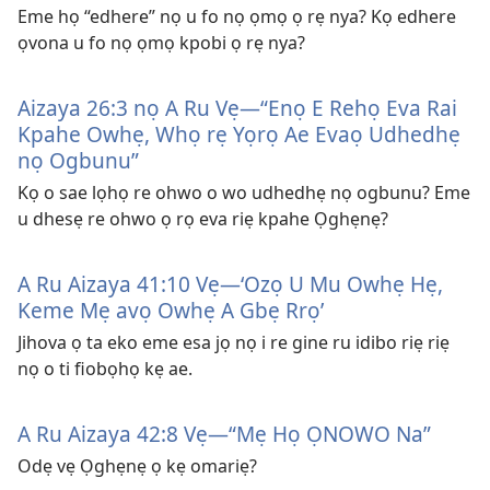
Eme họ “edhere” nọ u fo nọ ọmọ ọ rẹ nya? Kọ edhere
ọvona u fo nọ ọmọ kpobi ọ rẹ nya?
Aizaya 26:3 nọ A Ru Vẹ—“Enọ E Rehọ Eva Rai
Kpahe Owhẹ, Whọ rẹ Yọrọ Ae Evaọ Udhedhẹ
nọ Ogbunu”
Kọ o sae lọhọ re ohwo o wo udhedhẹ nọ ogbunu? Eme
u dhesẹ re ohwo ọ rọ eva riẹ kpahe Ọghẹnẹ?
A Ru Aizaya 41:10 Vẹ—​‘Ozọ U Mu Owhẹ Hẹ,
Keme Mẹ avọ Owhẹ A Gbẹ Rrọ’
Jihova ọ ta eko eme esa jọ nọ i re gine ru idibo riẹ riẹ
nọ o ti fiobọhọ kẹ ae.
A Ru Aizaya 42:8 Vẹ—“Mẹ Họ ỌNOWO Na”
Odẹ vẹ Ọghẹnẹ ọ kẹ omariẹ?