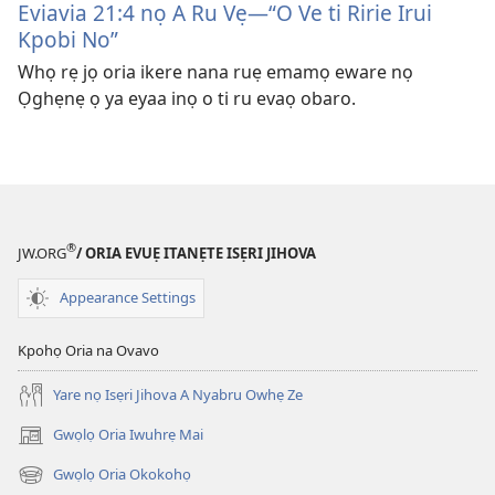
Eviavia 21:4 nọ A Ru Vẹ—“O Ve ti Ririe Irui
Kpobi No”
Whọ rẹ jọ oria ikere nana ruẹ emamọ eware nọ
Ọghẹnẹ ọ ya eyaa inọ o ti ru evaọ obaro.
®
JW.ORG
/ ORIA EVUẸ ITANẸTE ISẸRI JIHOVA
Appearance Settings
Kpohọ Oria na Ovavo
Yare nọ Isẹri Jihova A Nyabru Owhẹ Ze
Gwọlọ Oria Iwuhrẹ Mai
(opens
new
Gwọlọ Oria Okokohọ
(opens
window)