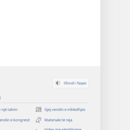
Sfondi i faqes
t
 një takim
Gjej vendin e mbledhjes
(hap
dritare
vendin e kongresit
Materiale të reja
të
re)
Video me përshkrime