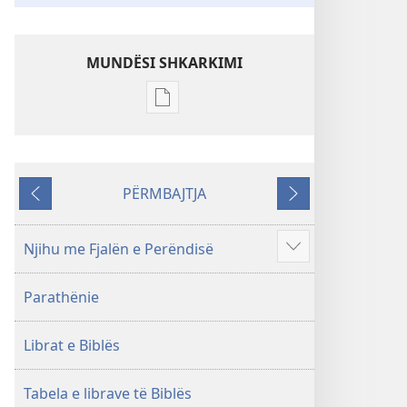
MUNDËSI SHKARKIMI
Mundësitë
e
shkarkimit
për
PËRMBAJTJA
botimet
Kthehu
Tjetri
Shkrimet
e
Njihu me Fjalën e Perëndisë
Shfaq
Shenjta
më
—
Parathënie
shumë
Përkthimi
Bota
Librat e Biblës
e
Re
(Botimi
Tabela e librave të Biblës