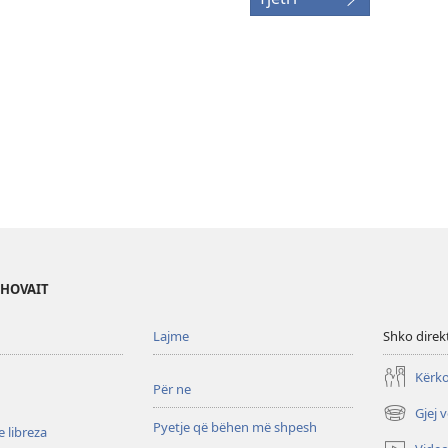
EHOVAIT
Lajme
Shko direk
Kërko
Për ne
Gjej 
(hap
Pyetje që bëhen më shpesh
 libreza
dritare