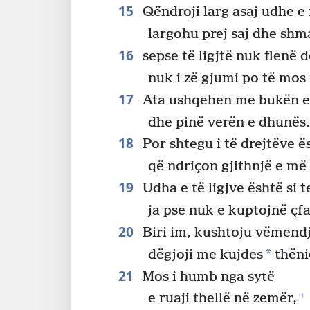
15
Qëndroji larg asaj udhe e 
largohu prej saj dhe shm
16
sepse të ligjtë nuk flenë 
nuk i zë gjumi po të mos 
17
Ata ushqehen me bukën e 
dhe pinë verën e dhunës
18
Por shtegu i të drejtëve ës
që ndriçon gjithnjë e më 
19
Udha e të ligjve është si te
ja pse nuk e kuptojnë çfa
20
Biri im, kushtoju vëmendje
*
dëgjoji me kujdes
thëni
21
Mos i humb nga sytë
+
e ruaji thellë në zemër,