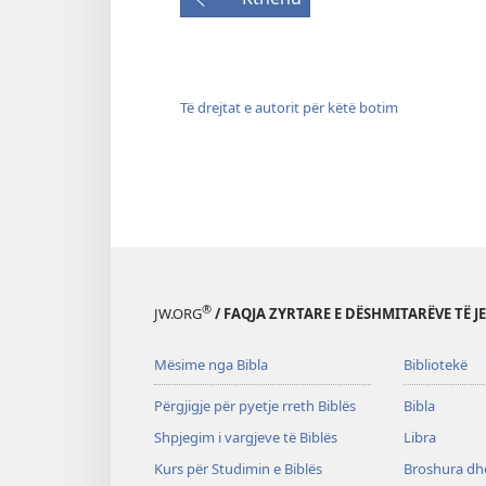
Të drejtat e autorit për këtë botim
®
JW.ORG
/ FAQJA ZYRTARE E DËSHMITARËVE TË J
Mësime nga Bibla
Bibliotekë
Përgjigje për pyetje rreth Biblës
Bibla
Shpjegim i vargjeve të Biblës
Libra
Kurs për Studimin e Biblës
Broshura dhe