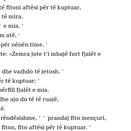
ë fitoni aftësi për të kuptuar,
 të mira.
+
*
e mia.
+
im atë,
+
 për nënën time.
: «Zemra jote t’i mbajë fort fjalët e
+
 dhe vazhdo të jetosh.
+
ër të kuptuar;
rfill fjalët e mia.
he ajo do të të ruajë,
jë.
+
*
 rëndësishme,
prandaj fito mençuri,
+
fiton, fito aftësi për të kuptuar.