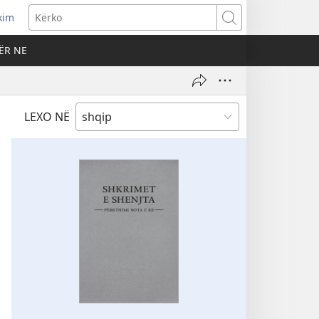
kim
Kërko
ËR NE
LEXO NË