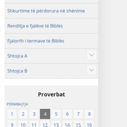
i
rishikuar
Shkurtime të përdorura në shënime
2019)
Renditja e fjalëve të Biblës
Fjalorth i termave të Biblës
Shtojca A
Shfaq
më
Shtojca B
shumë
Shfaq
më
shumë
Proverbat
PËRMBAJTJA
1
2
3
4
5
6
7
8
9
10
11
12
13
14
15
16