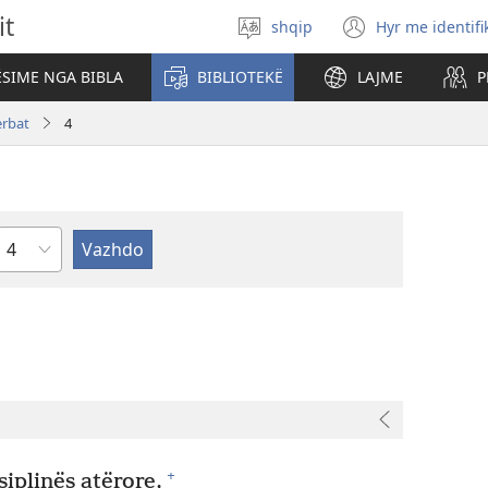
it
shqip
Hyr me identifi
Zgjidh
(hap
gjuhën
dritare
SIME NGA BIBLA
BIBLIOTEKË
LAJME
P
të
re)
erbat
4
Kapitullit
+
siplinës atërore,