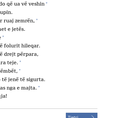
+
do që ua vë veshin
rupin.
+
r ruaj zemrën,
et e jetës.
+
e
ë folurit hileqar.
ë drejt përpara,
+
ra teje.
+
këmbët,
 të jenë të sigurta.
+
as nga e majta.
ja!
Tjetri