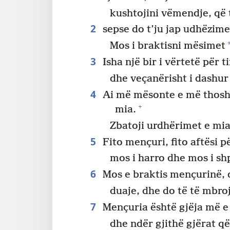
kushtojini vëmendje, që t
2
sepse do t’ju jap udhëzime
Mos i braktisni mësimet
3
Isha një bir i vërtetë për t
dhe veçanërisht i dashur
4
Ai më mësonte e më thoshte
+
mia.
Zbatoji urdhërimet e mia
5
Fito mençuri, fito aftësi p
mos i harro dhe mos i shpë
6
Mos e braktis mençurinë, d
duaje, dhe do të të mbro
7
Mençuria është gjëja më e
dhe ndër gjithë gjërat që 