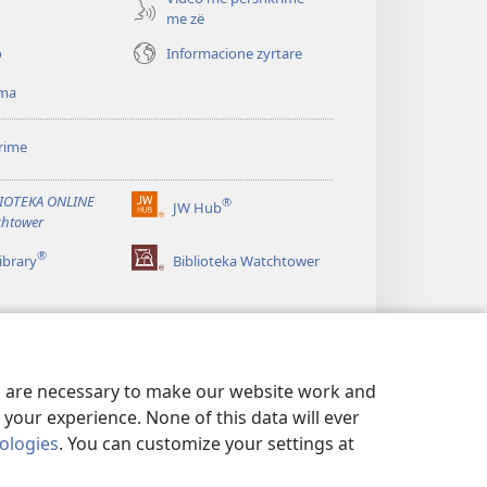
o
me zë
o
Informacione zyrtare
ma
rime
IOTEKA ONLINE
®
JW Hub
(hap
htower
dritare
®
të
ibrary
Biblioteka Watchtower
re)
es are necessary to make our website work and
your experience. None of this data will ever
nologies
. You can customize your settings at
VATËSISË
|
PARAMETRAT E PRIVATËSISË