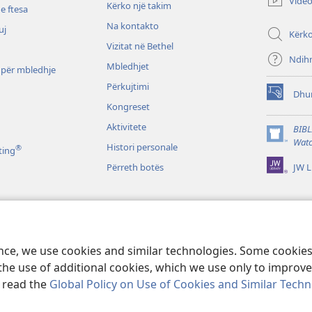
Vide
Kërko një takim
të
e ftesa
re)
Na kontakto
uj
Kërk
Vizitat në Bethel
Ndih
Mbledhjet
 për mbledhje
Përkujtimi
Dhu
(hap
Kongreset
dritare
të
Aktivitete
BIBL
re)
(hap
Watc
Histori personale
®
ting
dritare
JW L
Përreth botës
të
re)
o
ibla në formë
ence, we use cookies and similar technologies. Some cooki
the use of additional cookies, which we use only to improve 
, read the
Global Policy on Use of Cookies and Similar Tech
Tract Society of Pennsylvania.
KUSHTET E PËRDORIMIT
|
POLITIKA E PRI