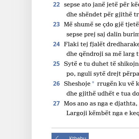
22
sepse ato janë jetë për kë
dhe shëndet për gjithë t
23
Më shumë se çdo gjë tjetë
sepse prej saj dalin burim
24
Flaki tej fjalët dredharak
dhe qëndroji sa më larg t
25
Sytë e tu duhet të shikojn
po, nguli sytë drejt përpa
26
*
Sheshoje
rrugën ku vë 
dhe gjithë udhët e tua do
27
Mos ano as nga e djathta, 
Largoji këmbët nga e keq
Kthehu