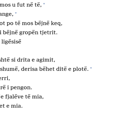
+
mos u fut në të,
+
ange,
dot po të mos bëjnë keq,
i bëjnë gropën tjetrit.
ligësisë
.
htë si drita e agimit,
+
shumë, derisa bëhet ditë e plotë.
rri,
rë i pengon.
 fjalëve të mia,
et e mia.