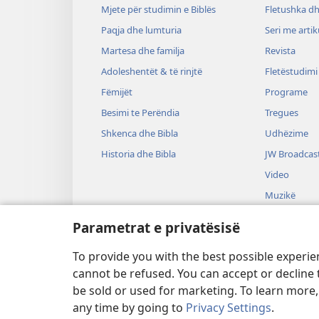
Mjete për studimin e Biblës
Fletushka dh
Paqja dhe lumturia
Seri me artik
Martesa dhe familja
Revista
Adoleshentët & të rinjtë
Fletëstudimi
Fëmijët
Programe
Besimi te Perëndia
Tregues
Shkenca dhe Bibla
Udhëzime
Historia dhe Bibla
JW Broadcas
Video
Muzikë
Drama audi
Parametrat e privatësisë
Lexime nga B
drame
To provide you with the best possible experi
cannot be refused. You can accept or decline 
be sold or used for marketing. To learn more
any time by going to
Privacy Settings
.
Copyright
© 2026 Watch Tower Bible and 