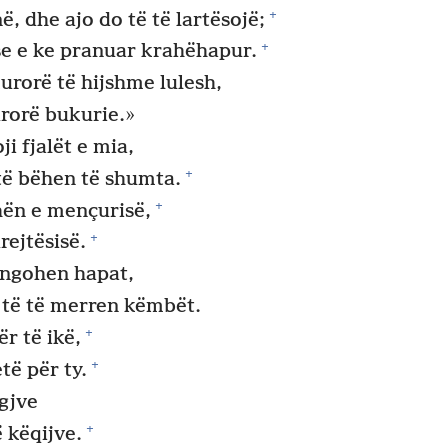
+
 dhe ajo do të të lartësojë;
+
pse e ke pranuar krahëhapur.
urorë të hijshme lulesh,
urorë bukurie.»
ji fjalët e mia,
+
 të bëhen të shumta.
+
hën e mençurisë,
+
rejtësisë.
pengohen hapat,
 të të merren këmbët.
+
r të ikë,
+
të për ty.
gjve
+
 këqijve.