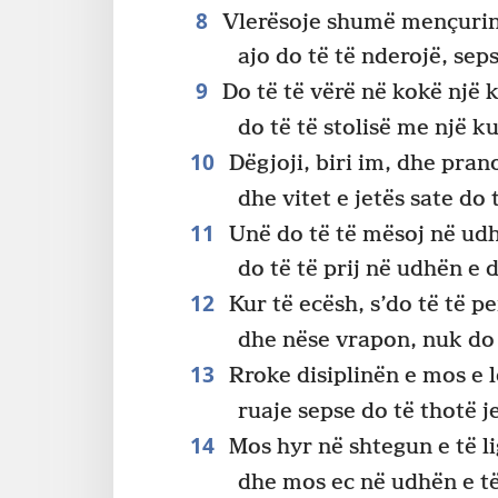
8
Vlerësoje shumë mençurinë,
ajo do të të nderojë, se
9
Do të të vërë në kokë një k
do të të stolisë me një k
10
Dëgjoji, biri im, dhe prano
dhe vitet e jetës sate do
11
Unë do të të mësoj në ud
do të të prij në udhën e d
12
Kur të ecësh, s’do të të 
dhe nëse vrapon, nuk do
13
Rroke disiplinën e mos e lë
ruaje sepse do të thotë je
14
Mos hyr në shtegun e të li
dhe mos ec në udhën e të