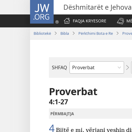
JW.ORG
Dëshmitarët e Jehova
FAQJA KRYESORE
MË
Bibliotekë
Bibla
Përkthimi Bota e Re
Prov
SHFAQ
Librit
të
Biblës
Proverbat
4:1-27
PËRMBAJTJA
4
Bijtë e mi, vërjani veshin di