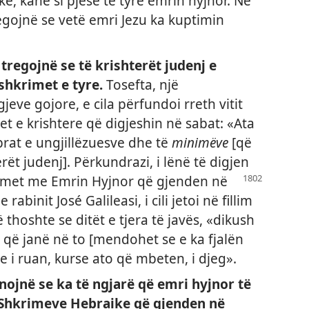
e, kanë si pjesë të tyre emrin hyjnor. Në
egojnë se vetë emri Jezu ka kuptimin
tregojnë se të krishterët judenj e
shkrimet e tyre.
Tosefta, një
eve gojore, e cila përfundoi rreth vitit
met e krishtere që digjeshin në sabat: «Ata
ibrat e ungjillëzuesve dhe të
minimëve
[që
rët judenj]. Përkundrazi, i lënë të digjen
rimet
me Emrin Hyjnor që gjenden në
 rabinit José Galileasi, i cili jetoi në fillim
që thoshte se ditët e tjera të javës, «dikush
 që janë në to [mendohet se e ka fjalën
e i ruan, kurse ato që mbeten, i djeg».
nojnë se ka të ngjarë që emri hyjnor të
e Shkrimeve Hebraike që gjenden në