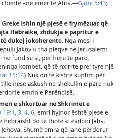
 i bënte «në emër të Atit».​—
Gjoni 5:43;
Greke ishin një pjesë e frymëzuar që
jta Hebraike, zhdukja e papritur e
 të dukej jokoherente.
Nga mesi i
shepulli Jakov u tha pleqve në Jerusalem:
i në fund se si, për herë të parë,
n nga kombet, që të nxirrte prej tyre një
rat 15:14
) Nuk do të kishte kuptim për
ë tillë nëse askush në shekullin e parë nuk
përdorte emrin e Perëndisë.
rmën e shkurtuar në Shkrimet e
 19:​1,
3, 4,
6
, emri hyjnor është pjesë e
ë hebraisht do të thotë «Lëvdoni Jah».
it Jehova. Shumë emra që janë përdorur