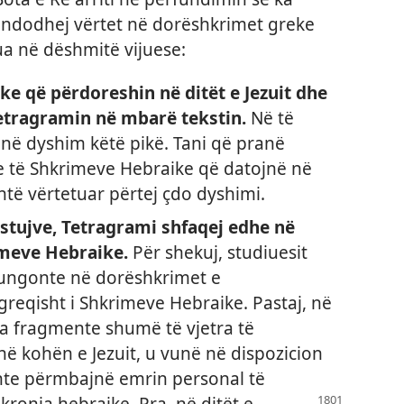
ndodhej vërtet në dorëshkrimet greke
ua në dëshmitë vijuese:
e që përdoreshin në ditët e Jezuit dhe
etragramin në mbarë tekstin.
Në të
 në dyshim këtë pikë. Tani që pranë
e të Shkrimeve Hebraike që datojnë në
shtë vërtetuar përtej çdo dyshimi.
ostujve, Tetragrami shfaqej edhe në
imeve Hebraike.
Për shekuj, studiuesit
ungonte në dorëshkrimet e
greqisht i Shkrimeve Hebraike. Pastaj, në
isa fragmente shumë të vjetra të
në kohën e Jezuit, u vunë në dispozicion
nte përmbajnë emrin personal të
hkronja hebraike.
Pra, në ditët e