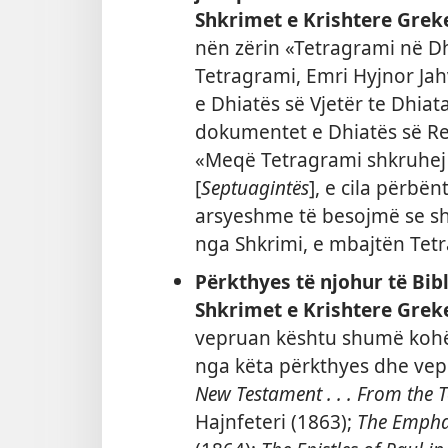
Shkrimet e Krishtere Grek
nën zërin «Tetragrami në D
Tetragrami, Emri Hyjnor Jahv
e Dhiatës së Vjetër te Dhiata
dokumentet e Dhiatës së Re
«Meqë Tetragrami shkruhej 
[
Septuagintës
], e cila përbë
arsyeshme të besojmë se shk
nga Shkrimi, e mbajtën Tetr
Përkthyes të njohur të Bib
Shkrimet e Krishtere Grek
vepruan kështu shumë kohë 
nga këta përkthyes dhe vepr
New Testament . . . From the T
Hajnfeteri (1863);
The Emphat