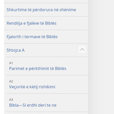
i
rishikuar
Shkurtime të përdorura në shënime
2019)
Renditja e fjalëve të Biblës
Fjalorth i termave të Biblës
Shtojca A
Shfaq
më
A1
shumë
Parimet e përkthimit të Biblës
A2
Veçoritë e këtij rishikimi
A3
Bibla—Si erdhi deri te ne