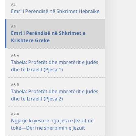
A4
Emri i Perëndisë në Shkrimet Hebraike
A5
Emri i Perëndisë në Shkrimet e
Krishtere Greke
A6-A
Tabela: Profetët dhe mbretërit e Judës
dhe të Izraelit (Pjesa 1)
A6-B
Tabela: Profetët dhe mbretërit e Judës
dhe të Izraelit (Pjesa 2)
A7-A
Ngjarje kryesore nga jeta e Jezuit në
tokë—Deri në shërbimin e Jezuit