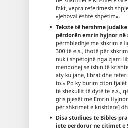
në Shkrimet e Krishtere Grek
fakt, vepra referimesh shpj
«Jehovai është shpëtim».
Tekste të hershme judaike 
përdorën emrin hyjnor në 
përmbledhje me shkrim e ligj
300 të e.s., thotë për shkri
nuk i shpëtojnë nga zjarri l
mendohej se ishin të krishte
aty ku janë, librat dhe refe
to.» Po ky burim citon fjalët e
të shekullit të dytë të e.s., 
gris pjesët me Emrin Hyjnor
për shkrimet e krishtere] dh
Disa studiues të Biblës pra
jetë përdorur në citimet 