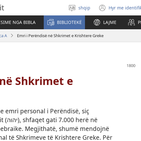
it
shqip
Hyr me identifi
Zgjidh
(hap
gjuhën
dritare
SIME NGA BIBLA
BIBLIOTEKË
LAJME
P
të
re)
ca A
Emri i Perëndisë në Shkrimet e Krishtere Greke
 në Shkrimet e
se emri personal i Perëndisë, siç
rë në
 Hebraike. Megjithatë, shumë mendojnë
inal të Shkrimeve të Krishtere Greke. Për