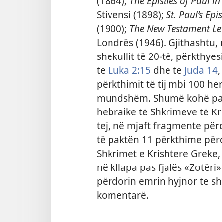
(1864);
The Epistles of Paul i
Stivensi (1898);
St. Paul’s Epi
(1900);
The New Testament Let
Londrës (1946). Gjithashtu, n
shekullit të 20-të, përkthy
te
Luka 2:15
dhe te
Juda 14
,
përkthimit të tij mbi 100 he
mundshëm. Shumë kohë para
hebraike të Shkrimeve të Kr
tej, në mjaft fragmente për
të paktën 11 përkthime për
Shkrimet e Krishtere Greke,
në kllapa pas fjalës «Zotër
përdorin
emrin hyjnor te s
komentarë.