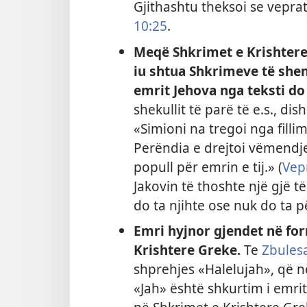
Gjithashtu theksoi se veprat
10:25
.
Meqë Shkrimet e Krishtere 
iu shtua Shkrimeve të shen
emrit Jehova nga teksti do
shekullit të parë të e.s., di
«Simioni na tregoi nga fillim
Perëndia e drejtoi vëmendje
popull për emrin e tij.» (
Vep
Jakovin të thoshte një gjë t
do ta njihte ose nuk do ta 
Emri hyjnor gjendet në fo
Krishtere Greke.
Te
Zbulesa
shprehjes «Halelujah», që n
«Jah» është shkurtim i emr