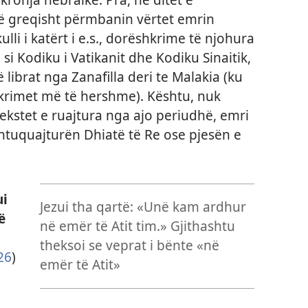
në greqisht përmbanin vërtet emrin
lli i katërt i e.s., dorëshkrime të njohura
, si Kodiku i Vatikanit dhe Kodiku Sinaitik,
 librat nga Zanafilla deri te Malakia (ku
krimet më të hershme). Kështu, nuk
tekstet e ruajtura nga ajo periudhë, emri
htuquajturën Dhiatë të Re ose pjesën e
ui
Jezui tha qartë: «Unë kam ardhur
ë
në emër të Atit tim.» Gjithashtu
theksoi se veprat i bënte «në
26
)
emër të Atit»