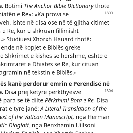
e.
Botimi
The Anchor Bible Dictionary
thotë
hiatën e Re»: «Ka
prova se
eh, ishte në disa ose në të gjitha citimet
 e Re, kur u shkruan fillimisht
.» Studiuesi Xhorxh Hauard thotë:
ende në kopjet e Biblës greke
nte Shkrimet e kishës së hershme, është e
rimtarët e Dhiatës së Re, kur cituan
agramin në tekstin e Biblës.»
lës kanë përdorur emrin e Perëndisë në
e.
Disa prej këtyre
përkthyesve
para se të dilte
Përkthimi Bota e Re.
Disa
at e tyre janë:
A Literal Translation of the
ext of the Vatican Manuscript,
nga Herman
ic Diaglott,
nga Benxhamin Uillsoni