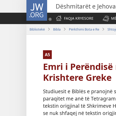
JW.ORG
Dëshmitarët e Jehova
FAQJA KRYESORE
MË
Bibliotekë
Bibla
Përkthimi Bota e Re
Shtoj
A5
Emri i Perëndisë
Krishtere Greke
Studiuesit e Biblës e pranojnë 
paraqitet me anë të Tetragramit (יהוה), shfaqet gati 7.000 he
tekstin origjinal të Shkrimeve
se nuk shfaqej në tekstin origj