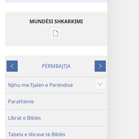
MUNDËSI SHKARKIMI
Mundësitë
e
shkarkimit
për
PËRMBAJTJA
botimet
Kthehu
Tjetri
Shkrimet
e
Njihu me Fjalën e Perëndisë
Shfaq
Shenjta
më
—
Parathënie
shumë
Përkthimi
Bota
Librat e Biblës
e
Re
(Botimi
Tabela e librave të Biblës