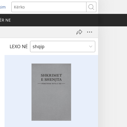
kim
Kërko
ËR NE
LEXO NË