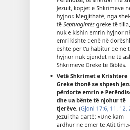
Jezuit, kopjet e Shkrimeve 
hyjnor. Megjithatë, nga sheku
të
Septuagintës
greke të tilla
nuk e kishin emrin hyjnor në
emri kishte qenë në dorësh
është për t’u habitur që në 
hyjnor nuk gjendet në të as
Shkrimeve Greke të Biblës.
Vetë Shkrimet e Krishtere
Greke thonë se shpesh Jez
përdorte emrin e Perëndis
dhe ua bënte të njohur të
tjerëve.
(
Gjoni 17:​6,
11, 12,
Jezui tha qartë: «Unë kam
ardhur në emër të Atit tim.»