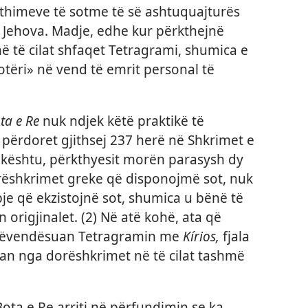
kthimeve të sotme të së ashtuquajturës
 Jehova. Madje, edhe kur përkthejnë
ë të cilat shfaqet Tetragrami, shumica e
otëri» në vend të emrit personal të
ta e Re
nuk ndjek këtë praktikë të
përdoret gjithsej 237 herë në Shkrimet e
 kështu, përkthyesit morën parasysh dy
orëshkrimet greke që disponojmë sot, nuk
pje që ekzistojnë sot, shumica u bënë të
 origjinalet. (2) Në atë kohë, ata që
 zëvendësuan Tetragramin me
Kírios,
fjala
uan nga dorëshkrimet në të cilat tashmë
Bota e Re arriti në përfundimin se ka