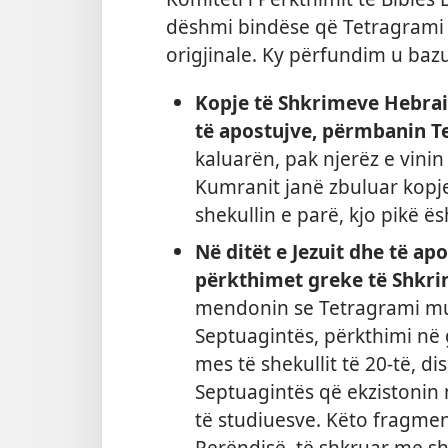
dëshmi bindëse që Tetragrami 
origjinale. Ky përfundim u baz
Kopje të Shkrimeve Hebraik
të apostujve, përmbanin T
kaluarën, pak njerëz e vinin
Kumranit janë zbuluar kopj
shekullin e parë, kjo pikë ë
Në ditët e Jezuit dhe të ap
përkthimet greke të Shkr
mendonin se Tetragrami m
Septuagintës, përkthimi në 
mes të shekullit të 20-të, d
Septuagintës që ekzistonin 
të studiuesve. Këto fragme
Perëndisë, të shkruar me s