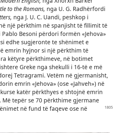
n Modern English,
nga Xhorxh Barker
stle to the Romans,
nga U. G. Radhërfordi
ters,
nga J. U. C. Uandi, peshkop i
ë një përkthim në spanjisht të fillimit të
esi Pablo Besoni përdori formën «Jehova»
 si edhe sugjeronte te shënimet e
rë emrin hyjnor si një përkthim të
 këtyre përkthimeve, në botimet
ishtere Greke nga shekulli i 16-të e më
dorej Tetragrami. Vetëm në gjermanisht,
dorin emrin «Jehova» (ose «Jahveh») në
 kurse katër përkthyes e shtojnë emrin
i». Më tepër se 70 përkthime gjermane
hënimet në fund të faqeve ose në