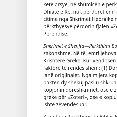
këtë arsye, në shumicën e për
Dhiatë e Re, nuk përdoret emri
citime nga Shkrimet Hebraike n
përkthyesve përdorin fjalën «Z
Perëndisë.
Shkrimet e Shenjta​—Përkthimi Bo
zakonshme. Në të, emri Jehova 
Krishtere Greke. Kur vendosën
faktorë të rëndësishëm: (1) D
janë origjinalet. Nga mijëra ko
paktën dy shekuj pasi u shkruan
kopjonin dorëshkrimet, ose e
greke për «Zotëri», ose e kopj
ishte zëvendësuar.
Komiteti i Përkthimit të Biblës 