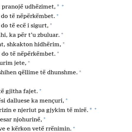
+
*
i pranojë udhëzimet,
+
, do të nëpërkëmbet.
+
do të ecë i sigurt,
+
i, ka për t’u zbuluar.
+
ht, shkakton hidhërim,
+
, do të nëpërkëmbet.
+
urim jete,
+
 fshihen qëllime të dhunshme.
+
ë gjitha fajet.
+
si dalluese ka mençuri,
+
*
izin e njeriut pa gjykim të mirë.
+
esar njohurinë,
+
e e kërkon vetë rrënimin.