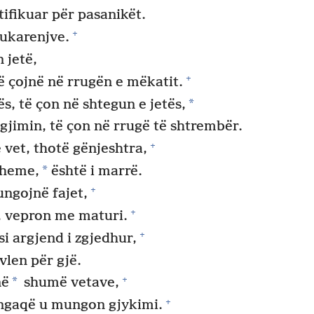
tifikuar për pasanikët.
+
fukarenjve.
 jetë,
+
të çojnë në rrugën e mëkatit.
*
ës, të çon në shtegun e jetës,
rigjimin, të çon në rrugë të shtrembër.
+
 vet, thotë gënjeshtra,
*
theme,
është i marrë.
+
ngojnë fajet,
+
, vepron me maturi.
+
si argjend i zgjedhur,
vlen për gjë.
+
*
në
shumë vetave,
+
ngaqë u mungon gjykimi.