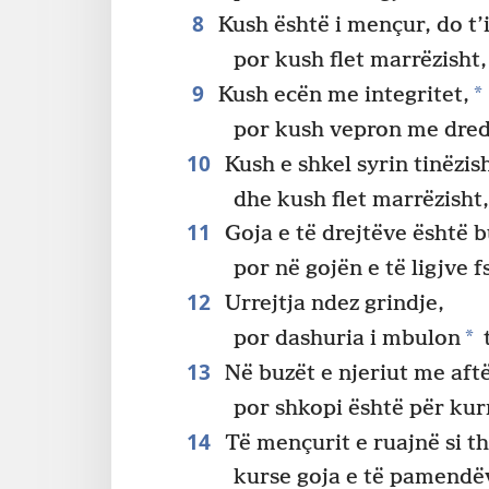
8
Kush është i mençur, do t’
por kush flet marrëzisht
9
*
Kush ecën me integritet,
por kush vepron me dredh
10
Kush e shkel syrin tinëzis
dhe kush flet marrëzisht
11
Goja e të drejtëve është b
por në gojën e të ligjve
12
Urrejtja ndez grindje,
*
por dashuria i mbulon
t
13
Në buzët e njeriut me aftë
por shkopi është për kurr
14
Të mençurit e ruajnë si th
kurse goja e të pamendëv