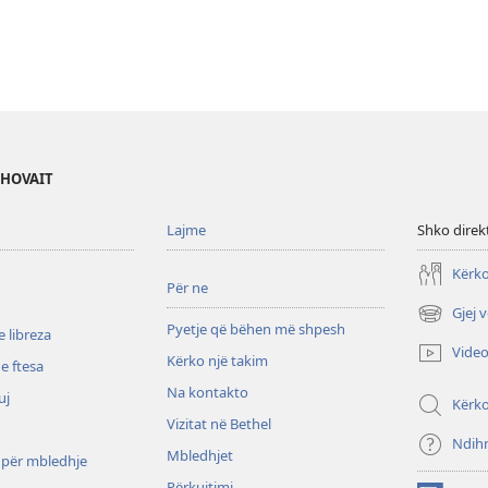
EHOVAIT
Lajme
Shko direk
Kërko
Për ne
Gjej 
(hap
Pyetje që bëhen më shpesh
 libreza
dritare
Vide
Kërko një takim
të
e ftesa
re)
Na kontakto
uj
Kërk
Vizitat në Bethel
Ndih
Mbledhjet
 për mbledhje
Përkujtimi