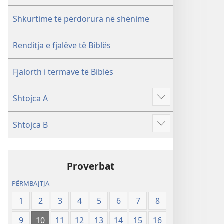
i
rishikuar
Shkurtime të përdorura në shënime
2019)
Renditja e fjalëve të Biblës
Fjalorth i termave të Biblës
Shtojca A
Shfaq
më
Shtojca B
shumë
Shfaq
më
shumë
Proverbat
PËRMBAJTJA
1
2
3
4
5
6
7
8
9
10
11
12
13
14
15
16