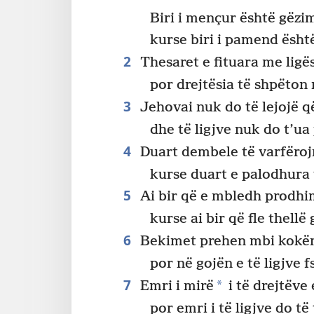
Biri i mençur është gëzimi
kurse biri i pamend është
2
Thesaret e fituara me ligës
por drejtësia të shpëton
3
Jehovai nuk do të lejojë që
dhe të ligjve nuk do t’ua
4
Duart dembele të varfëroj
kurse duart e palodhura 
5
Ai bir që e mbledh prodhi
kurse ai bir që fle thellë
6
Bekimet prehen mbi kokën 
por në gojën e të ligjve
7
*
Emri i mirë
i të drejtëve
por emri i të ligjve do të 