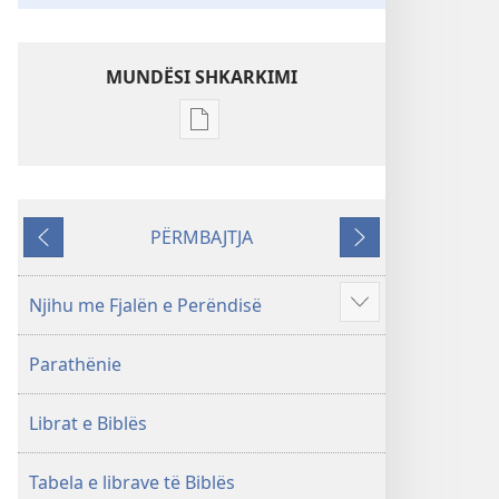
MUNDËSI SHKARKIMI
Mundësitë
e
shkarkimit
për
PËRMBAJTJA
botimet
Kthehu
Tjetri
Shkrimet
e
Njihu me Fjalën e Perëndisë
Shfaq
Shenjta
më
—
Parathënie
shumë
Përkthimi
Bota
Librat e Biblës
e
Re
(Botimi
Tabela e librave të Biblës