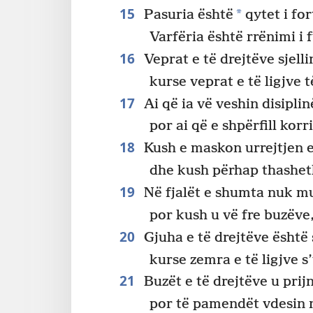
15
*
Pasuria është
qytet i for
Varfëria është rrënimi i 
16
Veprat e të drejtëve sjellin
kurse veprat e të ligjve 
17
Ai që ia vë veshin disiplin
por ai që e shpërfill kor
18
Kush e maskon urrejtjen e
dhe kush përhap thashe
19
Në fjalët e shumta nuk mu
por kush u vë fre buzëve
20
Gjuha e të drejtëve është 
kurse zemra e të ligjve s’
21
Buzët e të drejtëve u prij
por të pamendët vdesin 