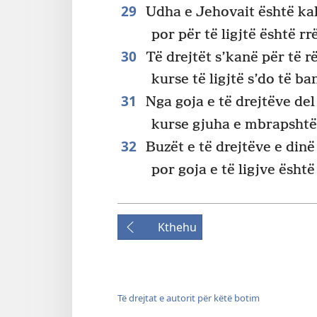
29
Udha e Jehovait është kal
por për të ligjtë është r
30
Të drejtët s’kanë për të r
kurse të ligjtë s’do të b
31
Nga goja e të drejtëve del
kurse gjuha e mbrapshtë 
32
Buzët e të drejtëve e din
por goja e të ligjve ësht
Kthehu
Të drejtat e autorit për këtë botim