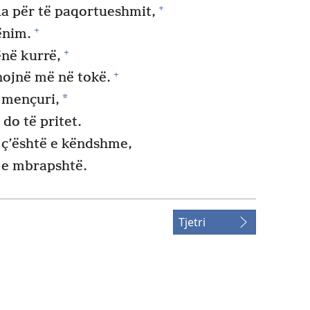
+
a për të paqortueshmit,
+
rënim.
+
ënë kurrë,
+
anojnë më në tokë.
*
 mençuri,
do të pritet.
ë ç’është e këndshme,
ë e mbrapshtë.
Tjetri