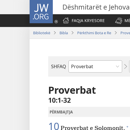
JW.ORG
Dëshmitarët e Jehova
FAQJA KRYESORE
MË
Bibliotekë
Bibla
Përkthimi Bota e Re
Prov
SHFAQ
Librit
të
Biblës
Proverbat
10:1-32
PËRMBAJTJA
10
+
Proverbat e Solomonit.