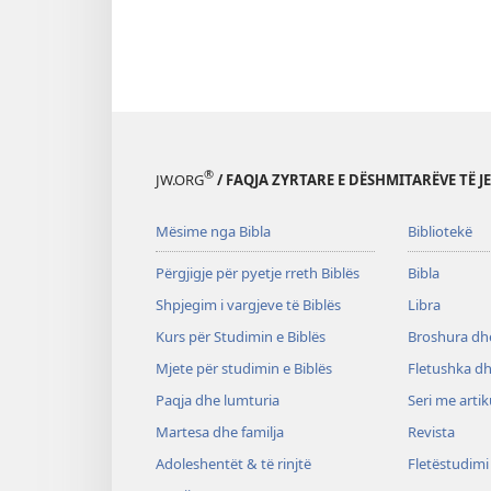
®
JW.ORG
/ FAQJA ZYRTARE E DËSHMITARËVE TË J
Mësime nga Bibla
Bibliotekë
Përgjigje për pyetje rreth Biblës
Bibla
Shpjegim i vargjeve të Biblës
Libra
Kurs për Studimin e Biblës
Broshura dhe
Mjete për studimin e Biblës
Fletushka dh
Paqja dhe lumturia
Seri me artik
Martesa dhe familja
Revista
Adoleshentët & të rinjtë
Fletëstudimi