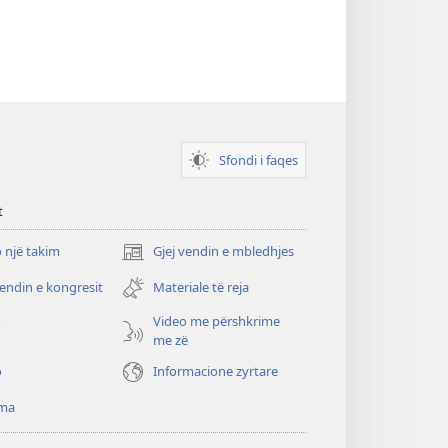
Sfondi i faqes
t
 një takim
Gjej vendin e mbledhjes
(hap
dritare
vendin e kongresit
Materiale të reja
të
re)
Video me përshkrime
o
me zë
o
Informacione zyrtare
ma