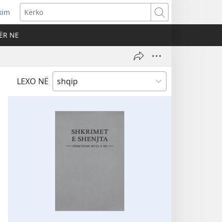
kim
Kërko
ËR NE
LEXO NË