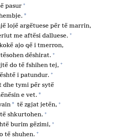
+
të pasur
*
dhembje.
jë lojë argëtuese për të marrin,
+
riut me aftësi dalluese.
 kokë ajo që i tmerron,
+
otësohen dëshirat.
+
jtë do të fshihen tej,
+
 është i patundur.
 dhe tymi për sytë
*
ënësin e vet.
+
*
vain
të zgjat jetën,
+
o të shkurtohen.
+
shtë burim gëzimi,
+
do të shuhen.