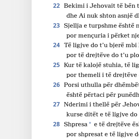
22
Bekimi i Jehovait të bën 
dhe Ai nuk shton asnjë 
23
Sjellja e turpshme është n
por mençuria i përket nje
24
Të ligjve do t’u bjerë mbi
por të drejtëve do t’u pl
25
Kur të kalojë stuhia, të lig
por themeli i të drejtëve
26
Porsi uthulla për dhëmbët
është përtaci për punëdh
27
Nderimi i thellë për Jeho
kurse ditët e të ligjve d
28
*
Shpresa
e të drejtëve ë
por shpresat e të ligjve 