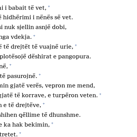
+
 i babait të vet,
 hidhërimi i nënës së vet.
i nuk sjellin asnjë dobi,
+
 nga vdekja.
+
 të drejtët të vuajnë urie,
 plotësojë dëshirat e pangopura.
+
në,
+
të pasurojnë.
min gjatë verës, vepron me mend,
+
 gjatë të korrave, e turpëron veten.
+
e të drejtëve,
 fshihen qëllime të dhunshme.
+
 e ka hak bekimin,
+
tretet.