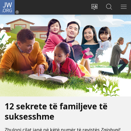
JW.ORG
Hyr
me
Ndrysho
Kërko
SH
identifikim
gjuhën
në
ME
(hap
e
JW.ORG
dritare
sitit
të
re)
12 sekrete të familjeve të
suksesshme
Zbuloni cilat janë në këtë numër të revistës
Zgjohuni!