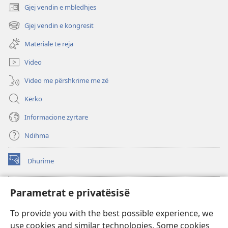
Gjej vendin e mbledhjes
(hap
dritare
Gjej vendin e kongresit
(hap
të
dritare
re)
Materiale të reja
të
re)
Video
Video me përshkrime me zë
Kërko
Informacione zyrtare
Ndihma
Dhurime
(hap
dritare
të
BIBLIOTEKA ONLINE Watchtower
Parametrat e privatësisë
(hap
re)
dritare
®
JW Hub
To provide you with the best possible experience, we
të
(hap
re)
use cookies and similar technologies. Some cookies
dritare