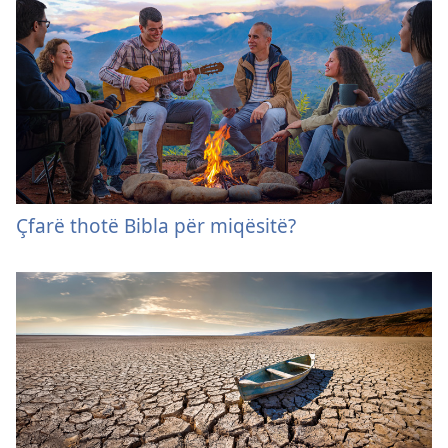
Çfarë thotë Bibla për miqësitë?