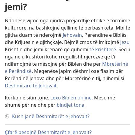
jemi?
Ndonëse vijmë nga qindra prejardhje etnike e formime
kulturore, na bashkojnë qëllime të përbashkëta. Mbi të
gjitha duam të nderojmë
Jehovain
, Perëndinë e Biblës
dhe Krijuesin e gjithçkaje. Bëjmë çmos të imitojmë
Jezu
Krishtin dhe jemi krenarë që quhemi
të krishterë
. Secili
nga ne u kushton kohë rregullisht njerëzve që t’i
ndihmojmë të mësojnë për Biblën dhe për
Mbretërinë
e Perëndisë
. Meqenëse japim dëshmi ose flasim për
Perëndinë Jehova dhe për Mbretërinë e tij, njihemi si
Dëshmitarë të Jehovait
.
Kërko në sitin tonë.
Lexo Biblën online.
Mëso më
shumë për ne dhe për
bindjet tona
.
Kush janë Dëshmitarët e Jehovait?
Çfarë besojnë Dëshmitarët e Jehovait?