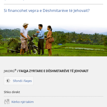
Si financohet vepra e Dëshmitarëve të Jehovait?
®
JW.ORG
/ FAQJA ZYRTARE E DËSHMITARËVE TË JEHOVAIT
Sfondi i faqes
Shko direkt
Kërko një takim