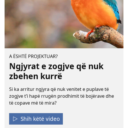
A ËSHTË PROJEKTUAR?
Ngjyrat e zogjve që nuk
zbehen kurrë
Si ka arritur ngjyra që nuk venitet e puplave të
zogjve t’i hapë rrugën prodhimit të bojërave dhe
të copave më të mira?
Shih këtë video