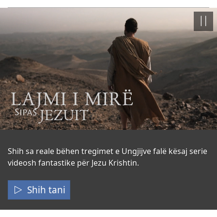
Pauz
Lajmi
Shih sa reale bëhen tregimet e Ungjijve falë kësaj serie
videosh fantastike për Jezu Krishtin.
i
mirë
Shih tani
sipas