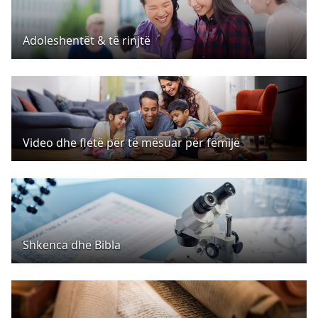
Adoleshentët & të rinjtë
Video dhe fletë për të mësuar për fëmijë
Shkenca dhe Bibla