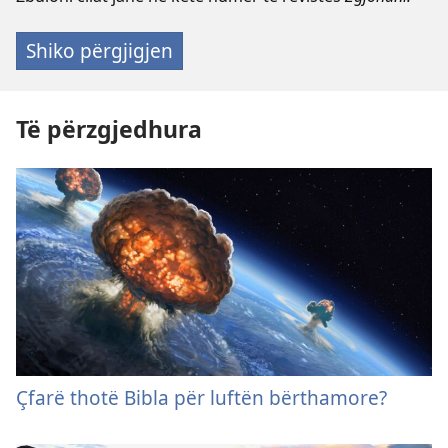
Shiko përgjigjen
Të përzgjedhura
Çfarë thotë Bibla për luftën bërthamore?