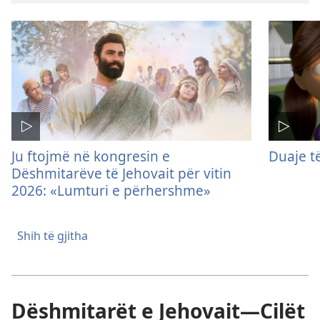
Ju ftojmë në kongresin e
Duaje t
Dëshmitarëve të Jehovait për vitin
2026: «Lumturi e përhershme»
Shih të gjitha
Dëshmitarët e Jehovait—Cilët