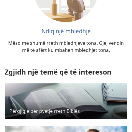
Ndiq një mbledhje
Mëso më shumë rreth mbledhjeve tona. Gjej vendin
më të afërt ku mbahen mbledhjet tona.
Zgjidh një temë që të intereson
Përgjigje për pyetje rreth Biblës