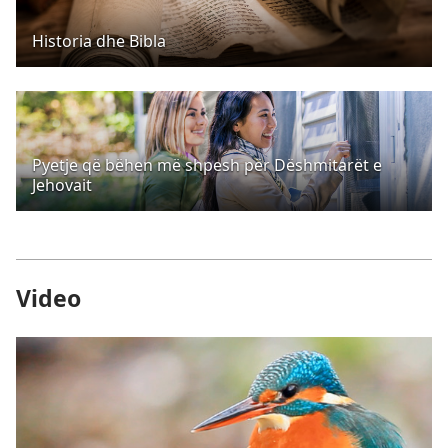
Historia dhe Bibla
Pyetje që bëhen më shpesh për Dëshmitarët e
Jehovait
Video