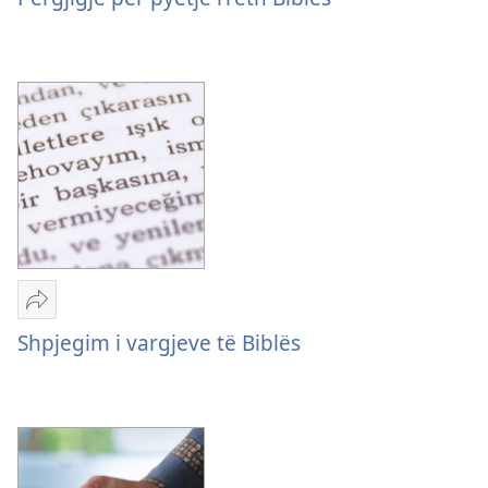
për
pyetje
rreth
Biblës
Dërgo
Shpjegim
Shpjegim i vargjeve të Biblës
i
vargjeve
të
Biblës