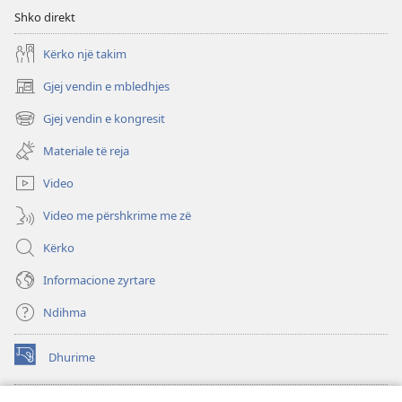
Shko direkt
Kërko një takim
Gjej vendin e mbledhjes
(hap
dritare
Gjej vendin e kongresit
(hap
të
dritare
re)
Materiale të reja
të
re)
Video
Video me përshkrime me zë
Kërko
Informacione zyrtare
Ndihma
Dhurime
(hap
dritare
të