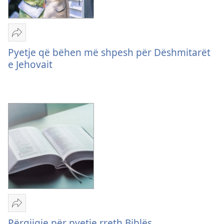
Dërgo
Pyetje
Pyetje që bëhen më shpesh për Dëshmitarët
që
e Jehovait
bëhen
më
shpesh
për
Dëshmitarët
e
Jehovait
Dërgo
Përgjigje
Përgjigje për pyetje rreth Biblës