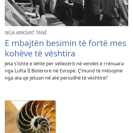
NGA ARKIVAT TANË
E mbajtën besimin të fortë mes
kohëve të vështira
Jeta s’ishte e lehtë për vëllezërit në vendet e rrënuara
nga Lufta II Botërore në Evropë. Ç’mund të mësojmë
nga ata që jetuan në atë periudhë të vështirë?