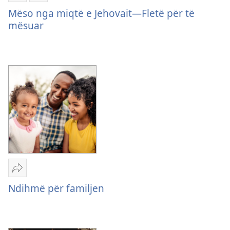
e
Mëso
Mëso nga miqtë e Jehovait—Fletë për të
shkarkimit
nga
mësuar
për
miqtë
botimet
e
Mëso
Jehovait
nga
—
miqtë
Fletë
e
për
Jehovait
të
—
mësuar
Fletë
për
të
mësuar
Dërgo
Ndihmë
Ndihmë për familjen
për
familjen