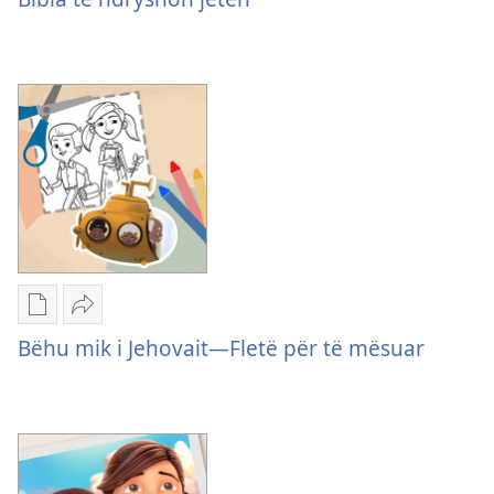
të
ndryshon
jetën
Mundësitë
Dërgo
e
Bëhu
Bëhu mik i Jehovait—Fletë për të mësuar
shkarkimit
mik
për
i
botimet
Jehovait
Bëhu
—
mik
Fletë