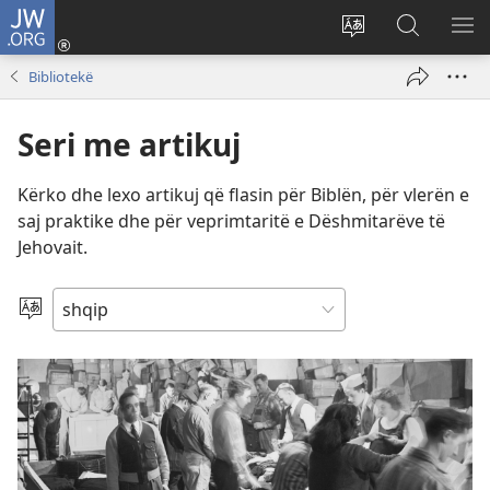
JW.ORG
Hyr
me
Ndrysho
Kërko
SH
identifikim
gjuhën
në
ME
Bibliotekë
(hap
e
JW.ORG
dritare
sitit
Seri me artikuj
të
re)
Kërko dhe lexo artikuj që flasin për Biblën, për vlerën e
saj praktike dhe për veprimtaritë e Dëshmitarëve të
Jehovait.
Zgjidh
gjuhën