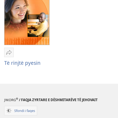
vizatime
Dërgo
Të
Të rinjtë pyesin
rinjtë
pyesin
®
JW.ORG
/ FAQJA ZYRTARE E DËSHMITARËVE TË JEHOVAIT
Sfondi i faqes