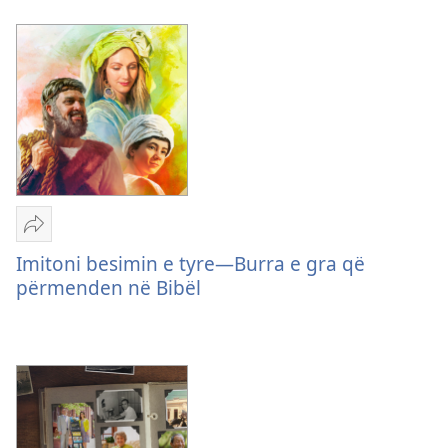
Dëshmitarëve
të
Jehovait
Dërgo
Imitoni
Imitoni besimin e tyre—Burra e gra që
besimin
përmenden në Bibël
e
tyre
—
Burra
e
gra