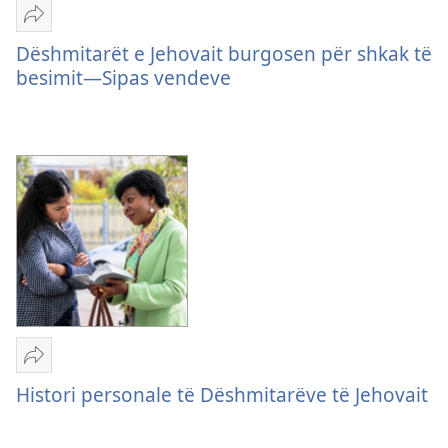
Dërgo
Dëshmitarët
Dëshmitarët e Jehovait burgosen për shkak të
e
besimit—Sipas vendeve
Jehovait
burgosen
për
shkak
të
besimit
—
Sipas
vendeve
Dërgo
Histori
Histori personale të Dëshmitarëve të Jehovait
personale
të