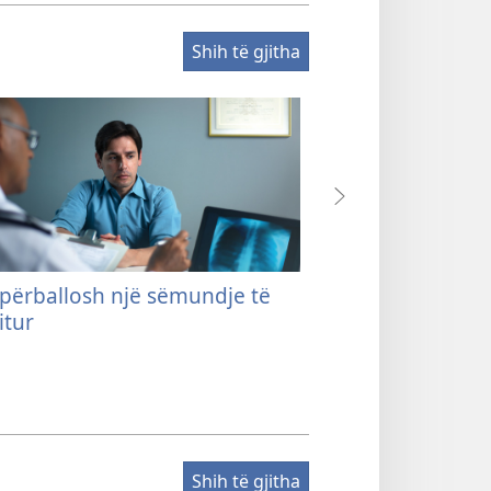
Shih të gjitha
a përballosh një sëmundje të
Pikëpamja e Bib
itur
Shih të gjitha