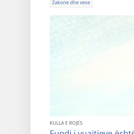
Zakone dhe vese
KULLA E ROJËS
Fundi i vuajtjeve ësh