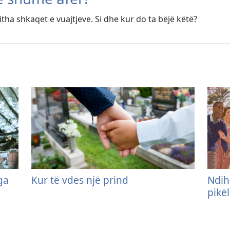
tha shkaqet e vuajtjeve. Si dhe kur do ta bëjë këtë?
ga
Kur të vdes një prind
Ndih
pikël