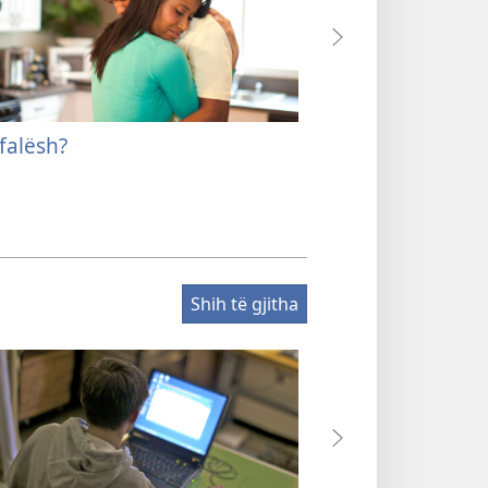
 falësh?
Përmirëso jetën
dhe miqësitë
Shih të gjitha