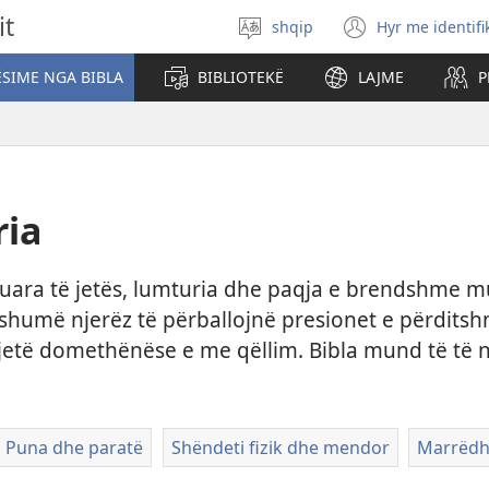
it
shqip
Hyr me identifi
Zgjidh
(hap
gjuhën
dritare
SIME NGA BIBLA
BIBLIOTEKË
LAJME
P
të
re)
ria
kuara të jetës, lumturia dhe paqja e brendshme m
shumë njerëz të përballojnë presionet e përditshme
jetë domethënëse e me qëllim. Bibla mund të të n
Puna dhe paratë
Shëndeti fizik dhe mendor
Marrëdhë