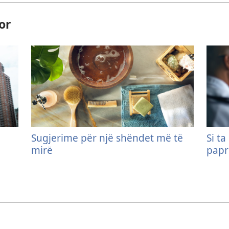
or
Sugjerime për një shëndet më të
Si t
mirë
papr