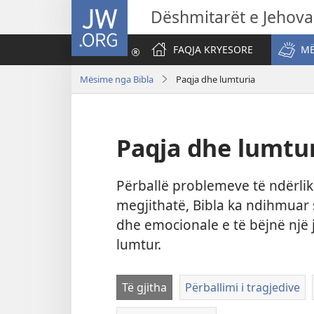
JW.ORG
Dëshmitarët e Jehova
FAQJA KRYESORE
MË
Mësime nga Bibla
Paqja dhe lumturia
Paqja dhe lumtu
Përballë problemeve të ndërli
megjithatë, Bibla ka ndihmuar 
dhe emocionale e të bëjnë një 
lumtur.
Të gjitha
Përballimi i tragjedive