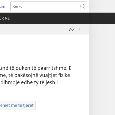
kim
Kërko
ËR NE
und të duken të paarritshme. E
, të pakësojnë vuajtjet fizike
dihmojë edhe ty të jesh i
niet me të tjerët