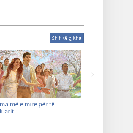
Shih të gjitha
ma më e mirë për të
Çfarë thotë Bibla
luarit