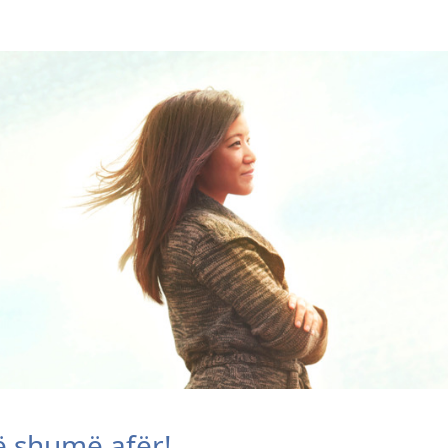
të shumë afër!