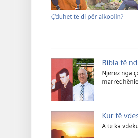
Ç’duhet të di për alkoolin?
Bibla të n
Njerëz nga ç
marrëdhënie
Kur të vdes
A të ka vdeku