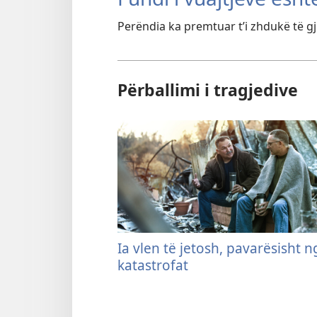
Perëndia ka premtuar t’i zhdukë të gji
Përballimi i tragjedive
Ia vlen të jetosh, pavarësisht n
katastrofat