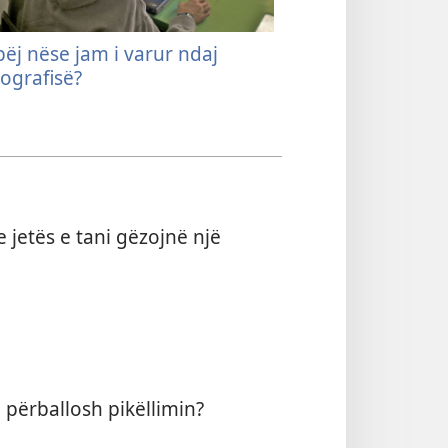
bëj nëse jam i varur ndaj
Si të fitosh mbi 
ografisë?
 jetës e tani gëzojnë një
 përballosh pikëllimin?