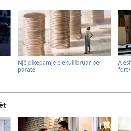
Një pikëpamje e ekuilibruar për
A ës
paratë
fort?
ët