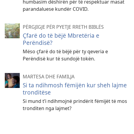
humbasim dëshirën për të respektuar masat
parandaluese kundër COVID.
PËRGJIGJE PËR PYETJE RRETH BIBLËS
Çfarë do të bëjë Mbretëria e
Perëndisë?
Mëso çfarë do të bëjë për ty qeveria e
Perëndisë kur të sundojë tokën.
MARTESA DHE FAMILJA
Si ta ndihmosh fëmijën kur sheh lajme
tronditëse
Si mund t’i ndihmojnë prindërit fëmijët të mos
tronditen nga lajmet?