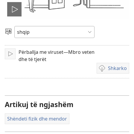
Nis
videon
Zgjidh
gjuhën
Përballja me viruset—Mbro veten
Luaj
dhe të tjerët
Shkarko
Mundësi
shkarkimi
për
video
Artikuj të ngjashëm
Shëndeti fizik dhe mendor