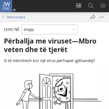
JW.ORG
Hyr
me
Ndrysho
Kërko
SH
identifikim
gjuhën
në
ME
Tema të tjera
(hap
e
JW.ORG
dritare
sitit
LEXO NË
të
re)
Përballja me viruset—Mbro
veten dhe të tjerët
Si të mbrohesh kur një virus përhapet gjithandej?