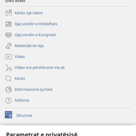
Shko direkt
Kërko një takim
Gjej vendin e mbledhjes
(hap
dritare
Gjej vendin e kongresit
(hap
të
dritare
re)
Materiale të reja
të
re)
Video
Video me përshkrime me zë
Kërko
Informacione zyrtare
Ndihma
Dhurime
(hap
dritare
të
BIBLIOTEKA ONLINE Watchtower
Parametrat e privatësisë
(hap
re)