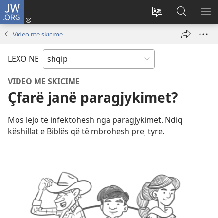
JW.ORG
Hyr
me
Ndrysho
Kërko
SH
identifikim
gjuhën
në
ME
Video me skicime
(hap
e
JW.ORG
dritare
sitit
LEXO NË
të
re)
VIDEO ME SKICIME
Çfarë janë paragjykimet?
Mos lejo të infektohesh nga paragjykimet. Ndiq
këshillat e Biblës që të mbrohesh prej tyre.