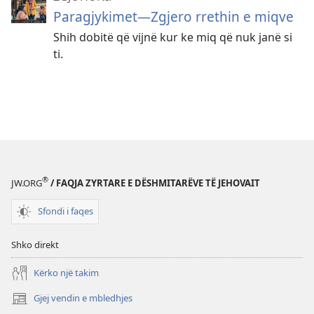
Paragjykimet—Zgjero rrethin e miqve
Shih dobitë që vijnë kur ke miq që nuk janë si
ti.
®
JW.ORG
/ FAQJA ZYRTARE E DËSHMITARËVE TË JEHOVAIT
Sfondi i faqes
Shko direkt
Kërko një takim
Gjej vendin e mbledhjes
(hap