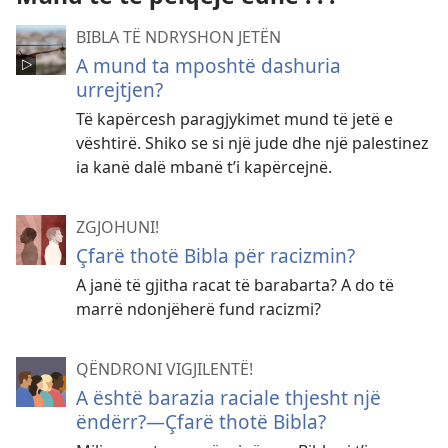
BIBLA TË NDRYSHON JETËN
A mund ta mposhtë dashuria
urrejtjen?
Të kapërcesh paragjykimet mund të jetë e
vështirë. Shiko se si një jude dhe një palestinez
ia kanë dalë mbanë t’i kapërcejnë.
ZGJOHUNI!
Çfarë thotë Bibla për racizmin?
A janë të gjitha racat të barabarta? A do të
marrë ndonjëherë fund racizmi?
QËNDRONI VIGJILENTË!
A është barazia raciale thjesht një
ëndërr?—Çfarë thotë Bibla?