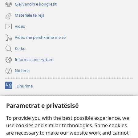
dritare
Gjej vendin e kongresit
(hap
të
dritare
re)
Materiale të reja
të
re)
Video
Video me përshkrime me zë
Kërko
Informacione zyrtare
Ndihma
Dhurime
(hap
dritare
të
BIBLIOTEKA ONLINE Watchtower
Parametrat e privatësisë
(hap
re)
dritare
®
JW Hub
To provide you with the best possible experience, we
të
(hap
re)
use cookies and similar technologies. Some cookies
dritare
®
JW Library
të
are necessary to make our website work and cannot
re)