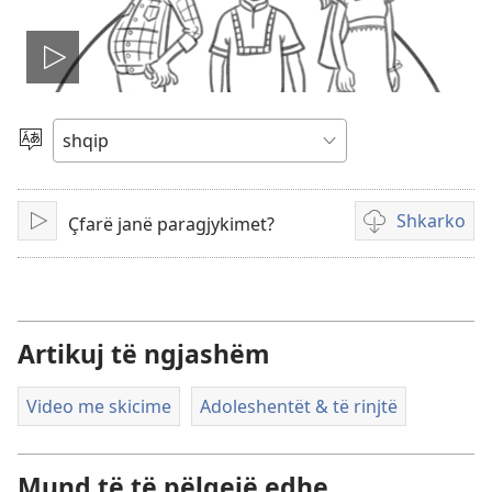
Nis
videon
Zgjidh
gjuhën
Shkarko
Çfarë janë paragjykimet?
Luaj
Mundësi
shkarkimi
për
video
Artikuj të ngjashëm
Video me skicime
Adoleshentët & të rinjtë
Mund të të pëlqejë edhe . . .