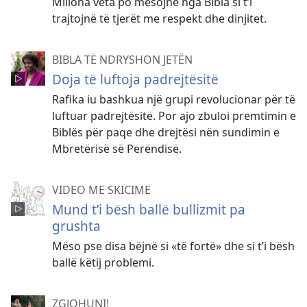
Miliona veta po mësojnë nga Bibla si t’i
trajtojnë të tjerët me respekt dhe dinjitet.
BIBLA TË NDRYSHON JETËN
Doja të luftoja padrejtësitë
Rafika iu bashkua një grupi revolucionar për të
luftuar padrejtësitë. Por ajo zbuloi premtimin e
Biblës për paqe dhe drejtësi nën sundimin e
Mbretërisë së Perëndisë.
VIDEO ME SKICIME
Mund t’i bësh ballë bullizmit pa
grushta
Mëso pse disa bëjnë si «të fortë» dhe si t’i bësh
ballë këtij problemi.
ZGJOHUNI!