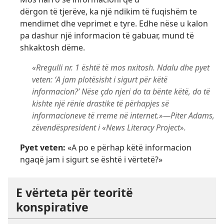
dërgon të tjerëve, ka një ndikim të fuqishëm te
mendimet dhe veprimet e tyre. Edhe nëse u kalon
pa dashur një informacion të gabuar, mund të
shkaktosh dëme.
«Rregulli nr. 1 është të mos nxitosh. Ndalu dhe pyet
veten: ʻA jam plotësisht i sigurt për këtë
informacion?’ Nëse çdo njeri do ta bënte këtë, do të
kishte një rënie drastike të përhapjes së
informacioneve të rreme në internet.»—Piter Adams,
zëvendëspresident i «News Literacy Project».
Pyet veten:
«A po e përhap këtë informacion
ngaqë jam i sigurt se është i vërtetë?»
E vërteta për teoritë
konspirative