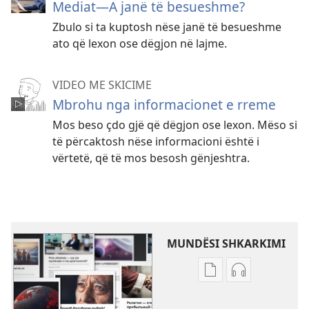
Mediat—A janë të besueshme?
Zbulo si ta kuptosh nëse janë të besueshme
ato që lexon ose dëgjon në lajme.
VIDEO ME SKICIME
Mbrohu nga informacionet e rreme
Mos beso çdo gjë që dëgjon ose lexon. Mëso si
të përcaktosh nëse informacioni është i
vërtetë, që të mos besosh gënjeshtra.
MUNDËSI SHKARKIMI
Mundësitë
Mundësitë
e
e