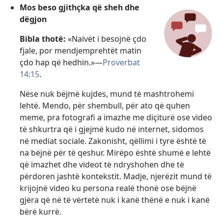
Mos beso gjithçka që sheh dhe
dëgjon
Bibla thotë:
«Naivët i besojnë çdo
fjale, por mendjemprehtët matin
çdo hap që hedhin.»—
Proverbat
14:15
.
Nëse nuk bëjmë kujdes, mund të mashtrohemi
lehtë. Mendo, për shembull, për ato që quhen
meme, pra fotografi a imazhe me diçiturë ose video
të shkurtra që i gjejmë kudo në internet, sidomos
në mediat sociale. Zakonisht, qëllimi i tyre është të
na bëjnë për të qeshur. Mirëpo është shumë e lehtë
që imazhet dhe videot të ndryshohen dhe të
përdoren jashtë kontekstit. Madje, njerëzit mund të
krijojnë video ku persona realë thonë ose bëjnë
gjëra që në të vërtetë nuk i kanë thënë e nuk i kanë
bërë kurrë.