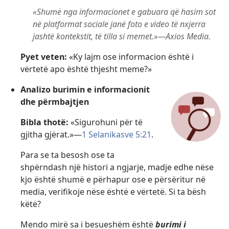
«Shumë nga informacionet e gabuara që hasim sot
në platformat sociale janë foto e video të nxjerra
jashtë kontekstit, të tilla si memet.»—Axios Media.
Pyet veten:
«Ky lajm ose informacion është i
vërtetë apo është thjesht meme?»
Analizo burimin e informacionit
dhe përmbajtjen
Bibla thotë:
«Sigurohuni për të
gjitha gjërat.»—
1 Selanikasve 5:21
.
Para se ta besosh ose ta
shpërndash një histori a ngjarje, madje edhe nëse
kjo është shumë e përhapur ose e përsëritur në
media, verifikoje nëse është e vërtetë. Si ta bësh
këtë?
Mendo mirë sa i besueshëm është
burimi i