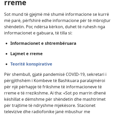
rreme
Sot mund të gjejmë më shumë informacione se kurrë
më parë, përfshirë edhe informacione për të mbrojtur
shëndetin. Por, ndërsa kërkon, duhet të ruhesh nga
informacionet e gabuara, të tilla si:
Informacionet e shtrembëruara
Lajmet e rreme
Teoritë konspirative
Për shembull, gjatë pandemisë COVID-19, sekretari i
përgjithshëm i Kombeve të Bashkuara paralajmëroi
për një përhapje të frikshme të informacioneve të
rreme e të rrezikshme. Ai tha: «Sot po marrin dhenë
këshillat e dëmshme për shëndetin dhe mashtrimet
për trajtime të ndryshme mjekësore. Stacionet
televizive dhe radiofonike janë mbushur me