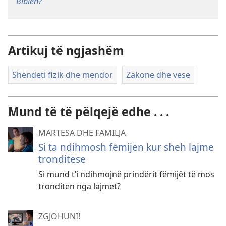
Biblën?
Artikuj të ngjashëm
Shëndeti fizik dhe mendor
Zakone dhe vese
Mund të të pëlqejë edhe . . .
MARTESA DHE FAMILJA
Si ta ndihmosh fëmijën kur sheh lajme
tronditëse
Si mund t’i ndihmojnë prindërit fëmijët të mos
tronditen nga lajmet?
ZGJOHUNI!