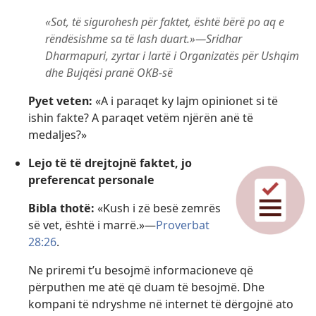
«Sot, të sigurohesh për faktet, është bërë po aq e
rëndësishme sa të lash duart.»—Sridhar
Dharmapuri, zyrtar i lartë i Organizatës për Ushqim
dhe Bujqësi pranë OKB-së
Pyet veten:
«A i paraqet ky lajm opinionet si të
ishin fakte? A paraqet vetëm njërën anë të
medaljes?»
Lejo të të drejtojnë faktet, jo
preferencat personale
Bibla thotë:
«Kush i zë besë zemrës
së vet, është i marrë.»—
Proverbat
28:26
.
Ne priremi t’u besojmë informacioneve që
përputhen me atë që duam të besojmë. Dhe
kompani të ndryshme në internet të dërgojnë ato