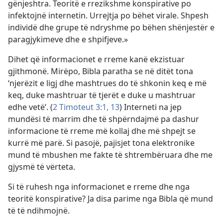
gënjeshtra. Teoritë e rrezikshme konspirative po
infektojnë internetin. Urrejtja po bëhet virale. Shpesh
individë dhe grupe të ndryshme po bëhen shënjestër e
paragjykimeve dhe e shpifjeve.»
Dihet që informacionet e rreme kanë ekzistuar
gjithmonë. Mirëpo, Bibla paratha se në ditët tona
‘njerëzit e ligj dhe mashtrues do të shkonin keq e më
keq, duke mashtruar të tjerët e duke u mashtruar
edhe vetë’. (
2 Timoteut 3:1,
13
) Interneti na jep
mundësi të marrim dhe të shpërndajmë pa dashur
informacione të rreme më kollaj dhe më shpejt se
kurrë më parë. Si pasojë, pajisjet tona elektronike
mund të mbushen me fakte të shtrembëruara dhe me
gjysmë të vërteta.
Si të ruhesh nga informacionet e rreme dhe nga
teoritë konspirative? Ja disa parime nga Bibla që mund
të të ndihmojnë.