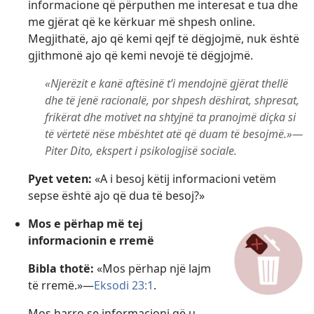
informacione që përputhen me interesat e tua dhe
me gjërat që ke kërkuar më shpesh online.
Megjithatë, ajo që kemi qejf të dëgjojmë, nuk është
gjithmonë ajo që kemi nevojë të dëgjojmë.
«Njerëzit e kanë aftësinë t’i mendojnë gjërat thellë
dhe të jenë racionalë, por shpesh dëshirat, shpresat,
frikërat dhe motivet na shtyjnë ta pranojmë diçka si
të vërtetë nëse mbështet atë që duam të besojmë.»—
Piter Dito, ekspert i psikologjisë sociale.
Pyet veten:
«A i besoj këtij informacioni vetëm
sepse është ajo që dua të besoj?»
Mos e përhap më tej
informacionin e rremë
Bibla thotë:
«Mos përhap një lajm
të rremë.»—
Eksodi 23:1
.
Mos harro se informacioni që u