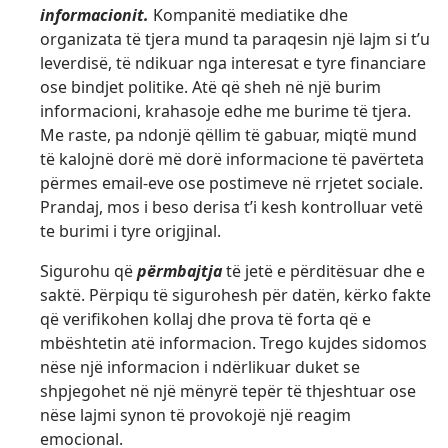
informacionit.
Kompanitë mediatike dhe
organizata të tjera mund ta paraqesin një lajm si t’u
leverdisë, të ndikuar nga interesat e tyre financiare
ose bindjet politike. Atë që sheh në një burim
informacioni, krahasoje edhe me burime të tjera.
Me raste, pa ndonjë qëllim të gabuar, miqtë mund
të kalojnë dorë më dorë informacione të pavërteta
përmes email-eve ose postimeve në rrjetet sociale.
Prandaj, mos i beso derisa t’i kesh kontrolluar vetë
te burimi i tyre origjinal.
Sigurohu që
përmbajtja
të jetë e përditësuar dhe e
saktë. Përpiqu të sigurohesh për datën, kërko fakte
që verifikohen kollaj dhe prova të forta që e
mbështetin atë informacion. Trego kujdes sidomos
nëse një informacion i ndërlikuar duket se
shpjegohet në një mënyrë tepër të thjeshtuar ose
nëse lajmi synon të provokojë një reagim
emocional.