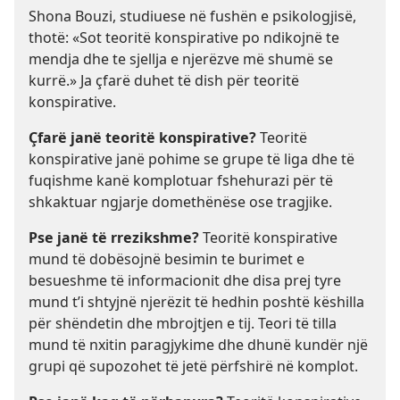
Shona Bouzi, studiuese në fushën e psikologjisë,
thotë: «Sot teoritë konspirative po ndikojnë te
mendja dhe te sjellja e njerëzve më shumë se
kurrë.» Ja çfarë duhet të dish për teoritë
konspirative.
Çfarë janë teoritë konspirative?
Teoritë
konspirative janë pohime se grupe të liga dhe të
fuqishme kanë komplotuar fshehurazi për të
shkaktuar ngjarje domethënëse ose tragjike.
Pse janë të rrezikshme?
Teoritë konspirative
mund të dobësojnë besimin te burimet e
besueshme të informacionit dhe disa prej tyre
mund t’i shtyjnë njerëzit të hedhin poshtë këshilla
për shëndetin dhe mbrojtjen e tij. Teori të tilla
mund të nxitin paragjykime dhe dhunë kundër një
grupi që supozohet të jetë përfshirë në komplot.