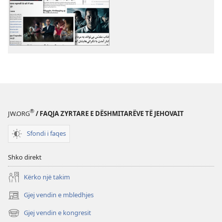
shkarkimit
shkarkimit
për
për
botimet
incizimet
Tema
audio
të
Tema
tjera
të
tjera
®
JW.ORG
/ FAQJA ZYRTARE E DËSHMITARËVE TË JEHOVAIT
Sfondi i faqes
Shko direkt
Kërko një takim
Gjej vendin e mbledhjes
(hap
dritare
Gjej vendin e kongresit
(hap
të