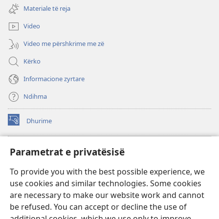
dritare
re)
Materiale të reja
të
re)
Video
Video me përshkrime me zë
Kërko
Informacione zyrtare
Ndihma
Dhurime
(hap
dritare
të
BIBLIOTEKA ONLINE Watchtower
Parametrat e privatësisë
(hap
re)
dritare
®
JW Hub
To provide you with the best possible experience, we
të
(hap
re)
use cookies and similar technologies. Some cookies
dritare
®
JW Library
të
are necessary to make our website work and cannot
re)
be refused. You can accept or decline the use of
Biblioteka Watchtower
additional cookies, which we use only to improve