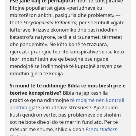
Pse janë kaq të përhapura?
Teoritë konspirative
fitojnë popullaritet gjatë «periudhave ku
mbizotëron ankthi, pasiguria dhe problemet»,—
thotë
Encyclopaedia Britannica,
për shembull «gjatë
luftërave, krizave ekonomike dhe pasi ndodhin
katastrofa natyrore, të tilla si tsunamet, tërmetet
dhe pandemitë». Në këto kohë të trazuara,
njerëzit i pranojnë teoritë konspirative sepse këto
teori mbështetin atë që besojnë ose ngaqë
mendojnë se i ndihmojnë të kuptojnë arsyen pse
ndodhin gjëra të këqija.
Si mund të të ndihmojë Bibla të mos biesh pre e
teorive konspirative?
Bibla na jep këshilla
praktike që na ndihmojnë
të mbajmë nën kontroll
ankthin
gjatë periudhave stresuese. Ajo zbulon
kush qëndron vërtet pas problemeve që shohim
sot në botë dhe si do të marrin fund ato. Për të
mësuar më shumë, shiko videon
Pse ta studiosh