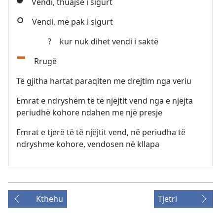
Vendi, thuajse i sigurt
Vendi, më pak i sigurt
?
kur nuk dihet vendi i saktë
Rrugë
Të gjitha hartat paraqiten me drejtim nga veriu
Emrat e ndryshëm të të njëjtit vend nga e njëjta
periudhë kohore ndahen me një presje
Emrat e tjerë të të njëjtit vend, në periudha të
ndryshme kohore, vendosen në kllapa
Kthehu
Tjetri