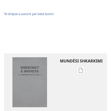
Të drejtat e autorit për këtë botim
MUNDËSI SHKARKIMI
Mundësitë
e
shkarkimit
për
botimet
Shkrimet
e