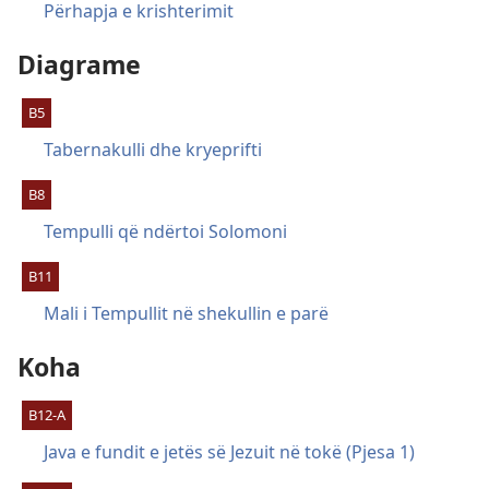
Përhapja e krishterimit
Diagrame
B5
Tabernakulli dhe kryeprifti
B8
Tempulli që ndërtoi Solomoni
B11
Mali i Tempullit në shekullin e parë
Koha
B12-A
Java e fundit e jetës së Jezuit në tokë (Pjesa 1)