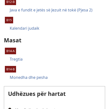
B12-B
Java e fundit e jetës së Jezuit në tokë (Pjesa 2)
B15
Kalendari judaik
Masat
B14-A
Tregtia
B14-B
Monedha dhe pesha
Udhëzues për hartat