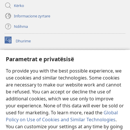
Kërko
Informacione zyrtare
Ndihma
Dhurime
(hap
dritare
të
BIBLIOTEKA ONLINE Watchtower
Parametrat e privatësisë
(hap
re)
dritare
®
JW Hub
To provide you with the best possible experience, we
të
(hap
re)
use cookies and similar technologies. Some cookies
dritare
®
JW Library
të
are necessary to make our website work and cannot
re)
be refused. You can accept or decline the use of
Biblioteka Watchtower
additional cookies, which we use only to improve
your experience. None of this data will ever be sold or
used for marketing. To learn more, read the
Global
Policy on Use of Cookies and Similar Technologies
.
You can customize your settings at any time by going
Copyright
© 2026 Watch Tower Bible and Tract Society of Pennsylvania.