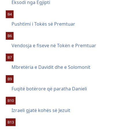
Eksodi nga Egjipti
B4
Pushtimi i Tokës së Premtuar
B6
Vendosja e fiseve në Tokën e Premtuar
B7
Mbretëria e Davidit dhe e Solomonit
B9
Fuqitë botërore që paratha Danieli
B10
Izraeli gjatë kohës së Jezuit
B13