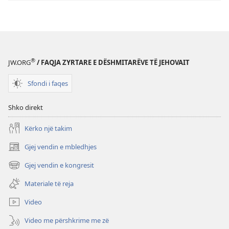
Shenjta
—
Përkthimi
Bota
e
®
JW.ORG
/ FAQJA ZYRTARE E DËSHMITARËVE TË JEHOVAIT
Re
(Botimi
Sfondi i faqes
i
rishikuar
Shko direkt
2019)
Kërko një takim
Gjej vendin e mbledhjes
(hap
dritare
Gjej vendin e kongresit
(hap
të
dritare
re)
Materiale të reja
të
re)
Video
Video me përshkrime me zë