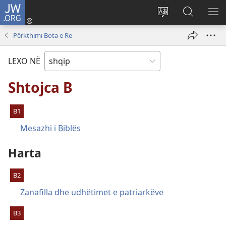
JW.ORG
Hyr
me
Ndrysho
Kërko
SH
identifikim
gjuhën
në
ME
Përkthimi Bota e Re
(hap
e
JW.ORG
dritare
sitit
LEXO NË
të
re)
Shtojca B
B1
Mesazhi i Biblës
Harta
B2
Zanafilla dhe udhëtimet e patriarkëve
B3