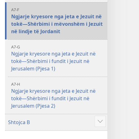
A7-F
Ngjarje kryesore nga jeta e Jezuit në
tokë—Shërbimi i mëvonshëm i Jezuit
në lindje të Jordanit
A7-G
Ngjarje kryesore nga jeta e Jezuit në
tokë—Shërbimi i fundit i Jezuit në
Jerusalem (Pjesa 1)
A7-H
Ngjarje kryesore nga jeta e Jezuit në
tokë—Shërbimi i fundit i Jezuit në
Jerusalem (Pjesa 2)
Shtojca B
Shfaq
më