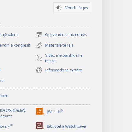
Sfondi i faqes
t
 një takim
Gjej vendin e mbledhjes
(hap
dritare
vendin e kongresit
Materiale të reja
të
re)
Video me përshkrime
o
me zë
o
Informacione zyrtare
ma
rime
IOTEKA ONLINE
®
JW Hub
(hap
htower
dritare
®
të
ibrary
Biblioteka Watchtower
re)