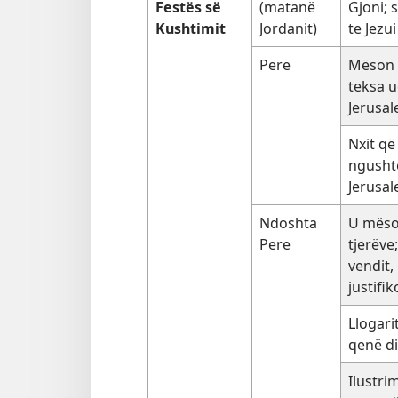
Festës së
(matanë
Gjoni; 
Kushtimit
Jordanit)
te Jezui
Pere
Mëson n
teksa u
Jerusal
Nxit që
ngushtë
Jerusa
Ndoshta
U mëso
Pere
tjerëve;
vendit,
justifi
Llogari
qenë d
Ilustri