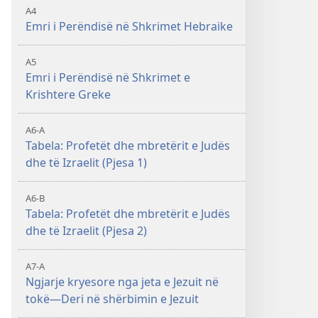
A4
Emri i Perëndisë në Shkrimet Hebraike
A5
Emri i Perëndisë në Shkrimet e
Krishtere Greke
A6-A
Tabela: Profetët dhe mbretërit e Judës
dhe të Izraelit (Pjesa 1)
A6-B
Tabela: Profetët dhe mbretërit e Judës
dhe të Izraelit (Pjesa 2)
A7-A
Ngjarje kryesore nga jeta e Jezuit në
tokë—Deri në shërbimin e Jezuit