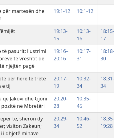
 për martesën dhe
19:1-12
10:1-12
n
fëmijët
19:13-
10:13-
18:15-
15
16
17
 të pasurit; ilustrimi
19:16–
10:17-
18:18-
orëve të vreshtit që
20:16
31
30
ë njëjtën pagë
të për herë të tretë
20:17-
10:32-
18:31-
e tij
19
34
34
 që Jakovi dhe Gjoni
20:20-
10:35-
 pozitë në Mbretëri
28
45
ëpër të, shëron dy
20:29-
10:46-
18:35–
ër; viziton Zakeun;
34
52
19:28
mi i dhjetë minave