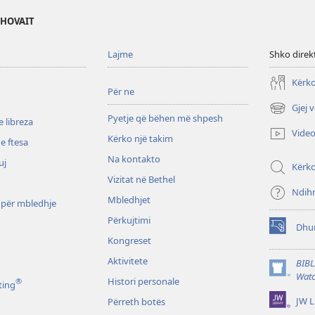
EHOVAIT
Lajme
Shko direk
Kërko
Për ne
Gjej 
(hap
Pyetje që bëhen më shpesh
 libreza
dritare
Vide
Kërko një takim
të
e ftesa
re)
Na kontakto
uj
Kërk
Vizitat në Bethel
Ndih
Mbledhjet
 për mbledhje
Përkujtimi
Dhu
(hap
Kongreset
dritare
të
Aktivitete
BIBL
re)
(hap
Watc
Histori personale
®
ting
dritare
JW L
Përreth botës
të