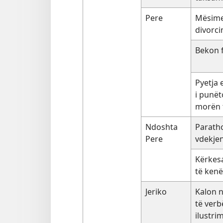
Pere
Mësime
divorci
Bekon 
Pyetja e
i punët
morën t
Ndoshta
Paratho
Pere
vdekjen 
Kërkesa
të kenë
Jeriko
Kalon n
të verb
ilustri