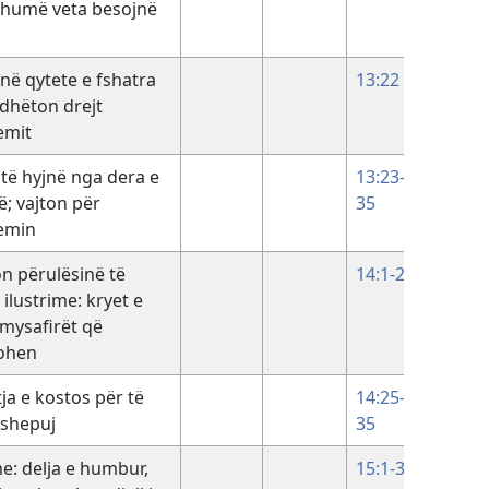
shumë veta besojnë
42
ë qytete e fshatra
13:22
dhëton drejt
emit
 të hyjnë nga dera e
13:23-
; vajton për
35
lemin
n përulësinë të
14:1-24
 ilustrime: kryet e
 mysafirët që
kohen
tja e kostos për të
14:25-
ishepuj
35
me: delja e humbur,
15:1-32