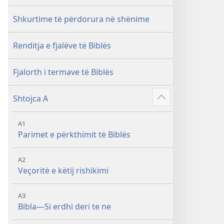
i
rishikuar
Shkurtime të përdorura në shënime
2019)
Renditja e fjalëve të Biblës
Fjalorth i termave të Biblës
Shtojca A
6
Shfaq
më
A1
shumë
Parimet e përkthimit të Biblës
A2
Veçoritë e këtij rishikimi
A3
Bibla—Si erdhi deri te ne