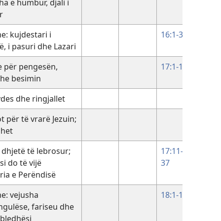
 e humbur, djali i
r
e: kujdestari i
16:1-31
ë, i pasuri dhe Lazari
 për pengesën,
17:1-10
dhe besimin
vdes dhe ringjallet
11:1-4
 për të vrarë Jezuin;
11:47-
ohet
54
dhjetë të lebrosur;
17:11-
i do të vijë
37
ria e Perëndisë
me: vejusha
18:1-14
gulëse, fariseu dhe
bledhësi