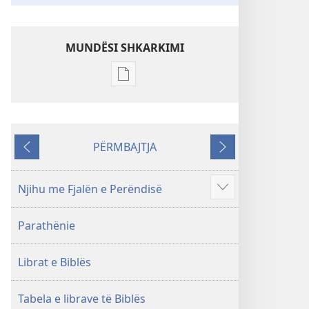
MUNDËSI SHKARKIMI
Mundësitë
e
shkarkimit
për
PËRMBAJTJA
botimet
Kthehu
Tjetri
Shkrimet
e
Njihu me Fjalën e Perëndisë
Shfaq
Shenjta
më
—
Parathënie
shumë
Përkthimi
Bota
Librat e Biblës
e
Re
(Botimi
Tabela e librave të Biblës