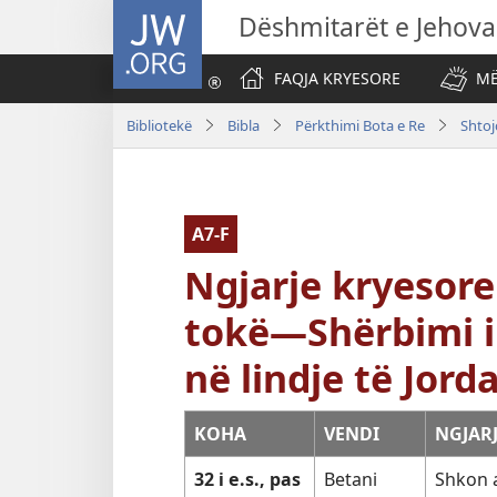
JW.ORG
Dëshmitarët e Jehova
FAQJA KRYESORE
MË
Bibliotekë
Bibla
Përkthimi Bota e Re
Shtoj
A7-F
Ngjarje kryesore 
tokë—Shërbimi i
në lindje të Jord
KOHA
VENDI
NGJAR
32 i e.s., pas
Betani
Shkon 