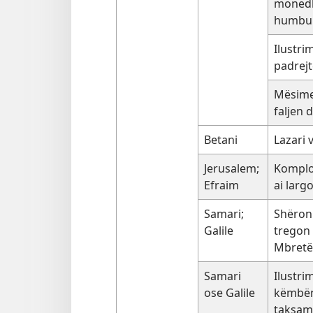
monedha
humbu
Ilustrim
padrejt
Mësime
faljen 
Betani
Lazari 
Jerusalem;
Komplot
Efraim
ai larg
Samari;
Shëron 
Galile
tregon s
Mbretë
Samari
Ilustri
ose Galile
këmbën
taksam