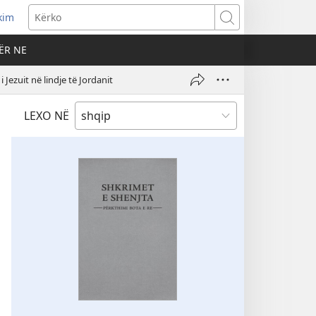
kim
Kërko
ËR NE
Jezuit në lindje të Jordanit
LEXO NË
I