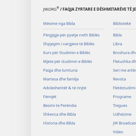
®
JW.ORG
/ FAQJA ZYRTARE E DËSHMITARËVE TË J
Mësime nga Bibla
Bibliotekë
Përgjigje për pyetje rreth Biblës
Bibla
Shpjegim i vargjeve të Biblës
Libra
Kurs për Studimin e Biblës
Broshura dhe
Mjete për studimin e Biblës
Fletushka dh
Paqja dhe lumturia
Seri me artik
Martesa dhe familja
Revista
Adoleshentët & të rinjtë
Fletëstudimi
Fëmijët
Programe
Besimi te Perëndia
Tregues
Shkenca dhe Bibla
Udhëzime
Historia dhe Bibla
JW Broadcas
Video