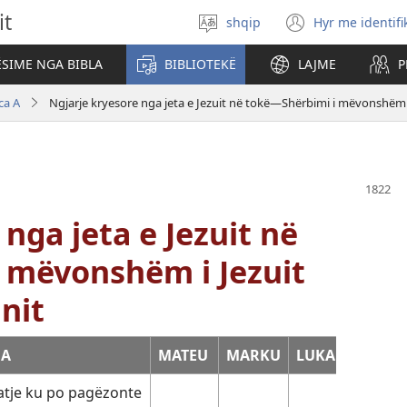
it
shqip
Hyr me identifi
Zgjidh
(hap
gjuhën
dritare
SIME NGA BIBLA
BIBLIOTEKË
LAJME
P
të
re)
ca A
Ngjarje kryesore nga jeta e Jezuit në tokë—Shërbimi i mëvonshëm i 
nga jeta e Jezuit në
 mëvonshëm i Jezuit
anit
JA
MATEU
MARKU
LUKA
GJON
atje ku po pagëzonte
10:40-