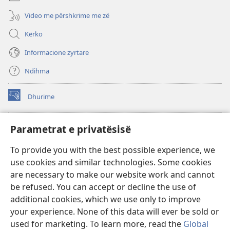
Video me përshkrime me zë
Kërko
Informacione zyrtare
Ndihma
Dhurime
(hap
dritare
të
BIBLIOTEKA ONLINE Watchtower
Parametrat e privatësisë
(hap
re)
dritare
®
JW Hub
To provide you with the best possible experience, we
të
(hap
re)
use cookies and similar technologies. Some cookies
dritare
®
JW Library
të
are necessary to make our website work and cannot
re)
be refused. You can accept or decline the use of
Biblioteka Watchtower
additional cookies, which we use only to improve
your experience. None of this data will ever be sold or
used for marketing. To learn more, read the
Global