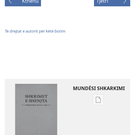
Kthehu
Tjetri
Të drejtat e autorit për këtë botim
MUNDËSI SHKARKIMI
Mundësitë
e
shkarkimit
për
botimet