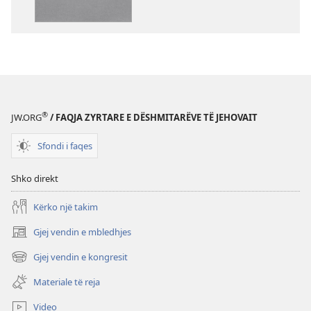
Shkrimet
e
Shenjta
—
Përkthimi
Bota
e
®
JW.ORG
/ FAQJA ZYRTARE E DËSHMITARËVE TË JEHOVAIT
Re
(Botimi
Sfondi i faqes
i
rishikuar
Shko direkt
2019)
Kërko një takim
Gjej vendin e mbledhjes
(hap
dritare
Gjej vendin e kongresit
(hap
të
dritare
re)
Materiale të reja
të
re)
Video