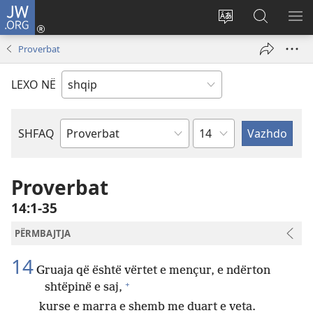
JW.ORG
Hyr
me
Ndrysho
Kërko
SH
identifikim
gjuhën
në
ME
Proverbat
(hap
e
JW.ORG
dritare
sitit
LEXO NË
të
re)
Kapitullit
SHFAQ
Librit
të
Biblës
Proverbat
14:1-35
PËRMBAJTJA
14
Gruaja që është vërtet e mençur, e ndërton
+
shtëpinë e saj,
kurse e marra e shemb me duart e veta.