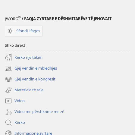
®
JW.ORG
/ FAQJA ZYRTARE E DËSHMITARËVE TË JEHOVAIT
Sfondi i faqes
Shko direkt
Kërko një takim
Gjej vendin e mbledhjes
(hap
dritare
Gjej vendin e kongresit
(hap
të
dritare
re)
Materiale të reja
të
re)
Video
Video me përshkrime me zë
Kërko
Informacione zyrtare