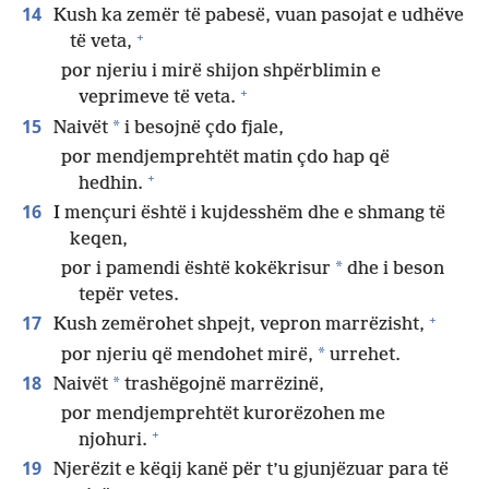
14
Kush ka zemër të pabesë, vuan pasojat e udhëve
+
të veta,
por njeriu i mirë shijon shpërblimin e
+
veprimeve të veta.
15
*
Naivët
i besojnë çdo fjale,
por mendjemprehtët matin çdo hap që
+
hedhin.
16
I mençuri është i kujdesshëm dhe e shmang të
keqen,
*
por i pamendi është kokëkrisur
dhe i beson
tepër vetes.
+
17
Kush zemërohet shpejt, vepron marrëzisht,
*
por njeriu që mendohet mirë,
urrehet.
18
*
Naivët
trashëgojnë marrëzinë,
por mendjemprehtët kurorëzohen me
+
njohuri.
19
Njerëzit e këqij kanë për t’u gjunjëzuar para të