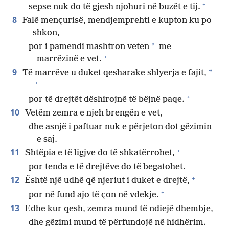
+
sepse nuk do të gjesh njohuri në buzët e tij.
8
Falë mençurisë, mendjemprehti e kupton ku po
shkon,
*
por i pamendi mashtron veten
me
+
marrëzinë e vet.
9
*
Të marrëve u duket qesharake shlyerja e fajit,
+
*
por të drejtët dëshirojnë të bëjnë paqe.
10
Vetëm zemra e njeh brengën e vet,
dhe asnjë i paftuar nuk e përjeton dot gëzimin
e saj.
+
11
Shtëpia e të ligjve do të shkatërrohet,
por tenda e të drejtëve do të begatohet.
+
12
Është një udhë që njeriut i duket e drejtë,
+
por në fund ajo të çon në vdekje.
13
Edhe kur qesh, zemra mund të ndiejë dhembje,
dhe gëzimi mund të përfundojë në hidhërim.