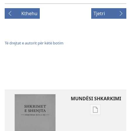
Kthehu
Tjetri
Të drejtat e autorit për këtë botim
MUNDËSI SHKARKIMI
Mundësitë
e
shkarkimit