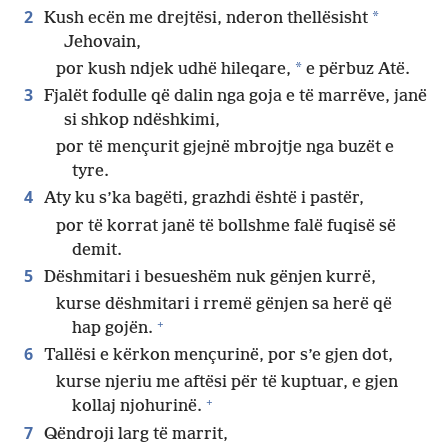
2
*
Kush ecën me drejtësi, nderon thellësisht
Jehovain,
*
por kush ndjek udhë hileqare,
e përbuz Atë.
3
Fjalët fodulle që dalin nga goja e të marrëve, janë
si shkop ndëshkimi,
por të mençurit gjejnë mbrojtje nga buzët e
tyre.
4
Aty ku s’ka bagëti, grazhdi është i pastër,
por të korrat janë të bollshme falë fuqisë së
demit.
5
Dëshmitari i besueshëm nuk gënjen kurrë,
kurse dëshmitari i rremë gënjen sa herë që
+
hap gojën.
6
Tallësi e kërkon mençurinë, por s’e gjen dot,
kurse njeriu me aftësi për të kuptuar, e gjen
+
kollaj njohurinë.
7
Qëndroji larg të marrit,