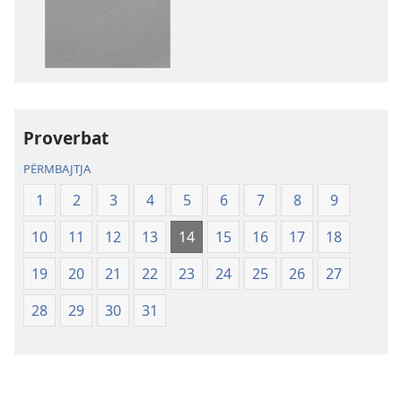
për
botimet
Shkrimet
e
Shenjta
—
Proverbat
Përkthimi
Bota
PËRMBAJTJA
e
1
2
3
4
5
6
7
8
9
Re
(Botimi
10
11
12
13
14
15
16
17
18
i
rishikuar
19
20
21
22
23
24
25
26
27
2019)
28
29
30
31