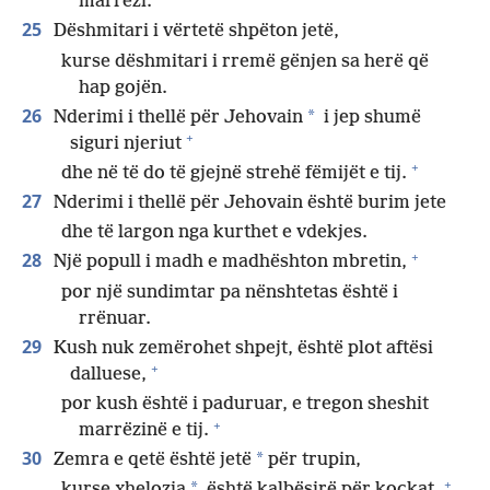
marrëzi.
25
Dëshmitari i vërtetë shpëton jetë,
kurse dëshmitari i rremë gënjen sa herë që
hap gojën.
26
*
Nderimi i thellë për Jehovain
i jep shumë
+
siguri njeriut
+
dhe në të do të gjejnë strehë fëmijët e tij.
27
Nderimi i thellë për Jehovain është burim jete
dhe të largon nga kurthet e vdekjes.
+
28
Një popull i madh e madhështon mbretin,
por një sundimtar pa nënshtetas është i
rrënuar.
29
Kush nuk zemërohet shpejt, është plot aftësi
+
dalluese,
por kush është i paduruar, e tregon sheshit
+
marrëzinë e tij.
30
*
Zemra e qetë është jetë
për trupin,
+
*
kurse xhelozia
është kalbësirë për kockat.