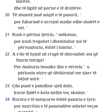
mirëve,
dhe të ligjtë në portat e të drejtëve.
+
20
Të shumtë janë miqtë e të pasurit,
por fukaranë e urrejnë madje edhe shokët e
+
vet.
21
*
Kush e përbuz tjetrin,
mëkaton,
por kush tregohet i dhembshur me të
+
përvuajturin, është i lumtur.
22
A s’do të hyjnë në rrugë të shtrembër ata që
thurin intriga?
*
Por dashuria besnike dhe e vërteta
u
përkasin atyre që dëshirojnë me zjarr të
+
bëjnë mirë.
23
Çdo punë e palodhur sjell dobi,
+
kurse fjalët e kota sjellin veç skamje.
24
Kurora e të mençurve është pasuria e tyre;
por marrëzia e të pamendëve mbetet veçse
+