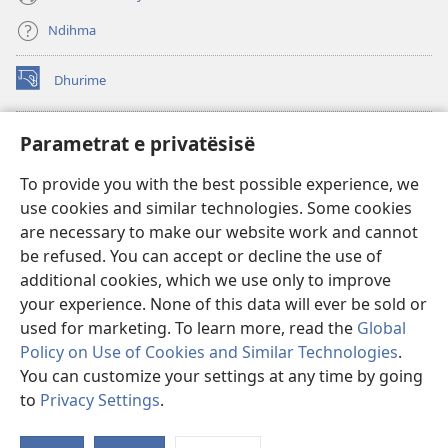
Ndihma
Dhurime
(hap
dritare
të
BIBLIOTEKA ONLINE Watchtower
Parametrat e privatësisë
(hap
re)
dritare
®
JW Hub
To provide you with the best possible experience, we
të
(hap
re)
use cookies and similar technologies. Some cookies
dritare
®
JW Library
të
are necessary to make our website work and cannot
re)
be refused. You can accept or decline the use of
Biblioteka Watchtower
additional cookies, which we use only to improve
your experience. None of this data will ever be sold or
used for marketing. To learn more, read the
Global
Policy on Use of Cookies and Similar Technologies
.
You can customize your settings at any time by going
Copyright
© 2026 Watch Tower Bible and Tract Society of Pennsylvania.
KUSHTET E PËRDORIMIT
|
POLITIKA E PRIVATËSISË
|
PARAMETRAT E
to
Privacy Settings
.
Sh
PRIVATËSISË
ta