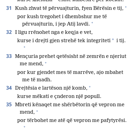
+
31
Kush zhvat të përvuajturin, fyen Bërësin e tij,
por kush tregohet i dhembshur me të
+
përvuajturin, i jep Atij lavdi.
32
I ligu rrënohet nga e keqja e vet,
*
kurse i drejti gjen strehë tek integriteti
i tij.
+
33
Mençuria prehet qetësisht në zemrën e njeriut
+
me mend,
por kur gjendet mes të marrëve, ajo mbahet
me të madh.
+
34
Drejtësia e lartëson një komb,
kurse mëkati e çnderon një popull.
35
Mbreti kënaqet me shërbëtorin që vepron me
+
mend,
por tërbohet me atë që vepron me pafytyrësi.
+