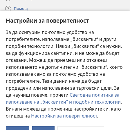
Помощ
Настройки за поверителност
Дарения
(отваря
нов
За да осигурим по-голямо удобство на
прозорец)
потребителите, използваме „бисквитки“ и други
ОНЛАЙН БИБЛИОТЕКА „Стражева кула“
(отваря
подобни технологии. Някои „бисквитки“ са нужни,
нов
®
JW Hub
за да функционира сайтът ни, и не може да бъдат
прозорец)
(отваря
отказани. Можеш да приемеш или откажеш
нов
®
JW Library
прозорец)
използването на допълнителни „бисквитки“, които
използваме само за по-голямо удобство на
®
Watchtower Library
потребителите. Тези данни няма да бъдат
продадени или използвани за търговски цели. За
да научиш повече, прочети
Световна политика за
използване на „бисквитки“ и подобни технологии
.
Винаги можеш да промениш настройките си, като
Copyright
© 2026 Watch Tower Bible and Tract Society of Pennsylvania.
УСЛОВИЯ ЗА ПОЛЗВАНЕ
|
ПОЛИТИКА ЗА ПОВЕРИТЕЛНОСТ
|
отидеш на
Настройки за поверителност
.
П
НАСТРОЙКИ ЗА ПОВЕРИТЕЛНОСТ
с