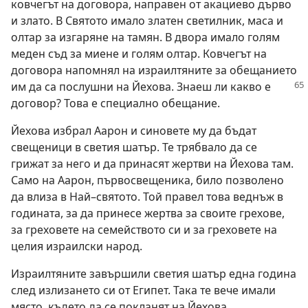
ковчегът на договора, направен от акациево дърво
и злато. В Святото имало златен светилник, маса и
олтар за изгаряне на тамян. В двора имало голям
меден съд за миене и голям олтар. Ковчегът на
договора напомнял на израилтяните за обещанието
им да са послушни
на Йехова. Знаеш ли какво е
договор? Това е специално обещание.
Йехова избрал Аарон и синовете му да бъдат
свещеници в светия шатър. Те трябвало да се
грижат за него и да принасят жертви на Йехова там.
Само на Аарон, първосвещеника, било позволено
да влиза в Най–святото. Той правел това веднъж в
годината, за да принесе жертва за своите грехове,
за греховете на семейството си и за греховете на
целия израилски народ.
Израилтяните завършили светия шатър една година
след излизането си от Египет. Така те вече имали
място, където да се покланят на Йехова.