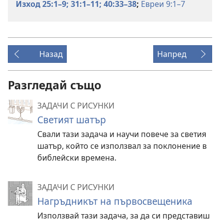
Изход 25:1–9;
31:1–11;
40:33–38
;
Евреи 9:1–7
Назад
Напред
Разгледай също
ЗАДАЧИ С РИСУНКИ
Светият шатър
Свали тази задача и научи повече за светия
шатър, който се използвал за поклонение в
библейски времена.
ЗАДАЧИ С РИСУНКИ
Нагръдникът на първосвещеника
Използвай тази задача, за да си представиш