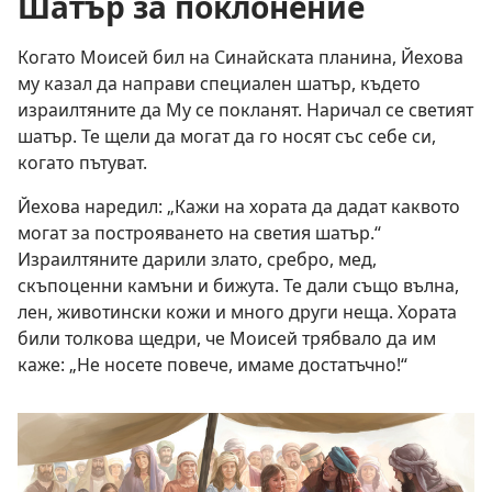
Шатър за поклонение
Когато Моисей бил на Синайската планина, Йехова
му казал да направи специален шатър, където
израилтяните да Му се покланят. Наричал се светият
шатър. Те щели да могат да го носят със себе си,
когато пътуват.
Йехова наредил: „Кажи на хората да дадат каквото
могат за построяването на светия шатър.“
Израилтяните дарили злато, сребро, мед,
скъпоценни камъни и бижута. Те дали също вълна,
лен, животински кожи и много други неща. Хората
били толкова щедри, че Моисей трябвало да им
каже: „Не носете повече, имаме достатъчно!“