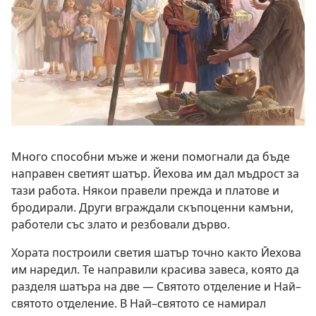
Много способни мъже и жени помогнали да бъде
направен светият шатър. Йехова им дал мъдрост за
тази работа. Някои правели прежда и платове и
бродирали. Други вграждали скъпоценни камъни,
работели със злато и резбовали дърво.
Хората построили светия шатър точно както Йехова
им наредил. Те направили красива завеса, която да
разделя шатъра на две — Святото отделение и Най–
святото отделение. В Най–святото се намирал