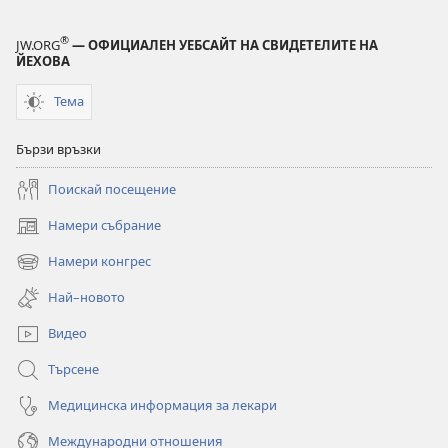
в
в
Библията
Библията
®
JW.ORG
— ОФИЦИАЛЕН УЕБСАЙТ НА СВИДЕТЕЛИТЕ НА
ЙЕХОВА
Тема
Бързи връзки
Поискай посещение
Намери събрание
(отваря
нов
Намери конгрес
(отваря
прозорец)
нов
Най–новото
прозорец)
Видео
Търсене
Медицинска информация за лекари
Международни отношения