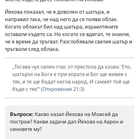
Йехова показал, че е доволен от шатъра, и
направил така, че над него да се появи облак.
Когато облакът бил над шатъра, израилтяните
оставали където са. Но когато се вдигал, те знаели,
че е време да тръгват. Разглобявали светия шатър и
тръгвали след облака.
„Тогава чух силен глас от престола да казва: ‘Ето,
шатърът на Бога е при хората и Бог ще живее с
тях, и те ще бъдат негов народ. И самият той ще
бъде с тях’“ (
Откровение 21:3
)
Въпроси:
Какво казал Йехова на Моисей да
построи? Какви задачи дал Йехова на Аарон и
синовете му?