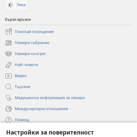
Тема
Бързи връзки
Поискай посещение
Намери събрание
(отваря
нов
Намери конгрес
(отваря
прозорец)
нов
Най–новото
прозорец)
Видео
Търсене
Медицинска информация за лекари
Международни отношения
Помощ
Настройки за поверителност
Дарения