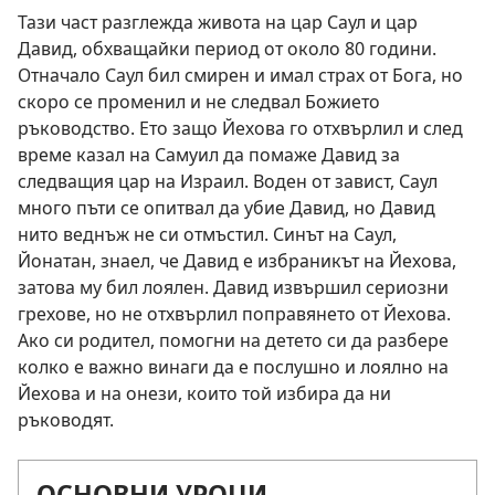
Тази част разглежда живота на цар Саул и цар
Давид, обхващайки период от около 80 години.
Отначало Саул бил смирен и имал страх от Бога, но
скоро се променил и не следвал Божието
ръководство. Ето защо Йехова го отхвърлил и след
време казал на Самуил да помаже Давид за
следващия цар на Израил. Воден от завист, Саул
много пъти се опитвал да убие Давид, но Давид
нито веднъж не си отмъстил. Синът на Саул,
Йонатан, знаел, че Давид е избраникът на Йехова,
затова му бил лоялен. Давид извършил сериозни
грехове, но не отхвърлил поправянето от Йехова.
Ако си родител, помогни на детето си да разбере
колко е важно винаги да е послушно и лоялно на
Йехова и на онези, които той избира да ни
ръководят.
ОСНОВНИ УРОЦИ