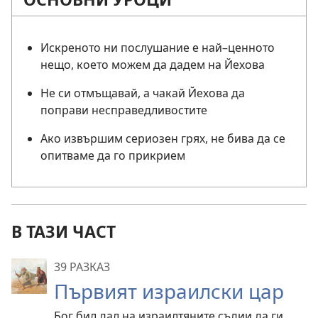
Искреното ни послушание е най–ценното
нещо, което можем да дадем на Йехова
Не си отмъщавай, а чакай Йехова да
поправи несправедливостите
Ако извършим сериозен грях, не бива да се
опитваме да го прикрием
В ТАЗИ ЧАСТ
39 РАЗКАЗ
Първият израилски цар
Бог бил дал на израилтяните съдии да ги