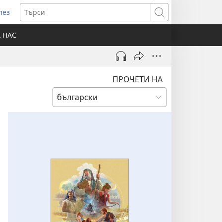
лез
отваря
Търси
ов
А НАС
розорец)
ПРОЧЕТИ НА