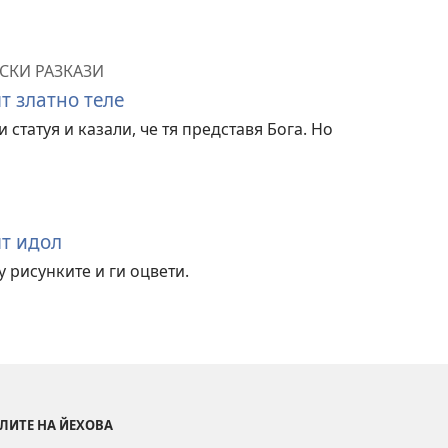
СКИ РАЗКАЗИ
т златно теле
статуя и казали, че тя представя Бога. Но
т идол
 рисунките и ги оцвети.
ЛИТЕ НА ЙЕХОВА