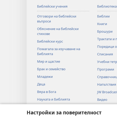
Библейски учения
Библиотека
Отговори на библейски
Библии
въпроси
Книги
Обяснение на библейски
Брошури
стихове
Трактати и 
Библейски курс
Поредици о
Помагала за изучаване на
Библията
Списания
Мир и щастие
Учебни тет
Брак и семейство
Програми
Младежи
Справочни
Деца
Напътствия
Вяра в Бога
JW Broadcas
Науката и Библията
Видео
Историята и Библията
Музика
Настройки за поверителност
Библейски 