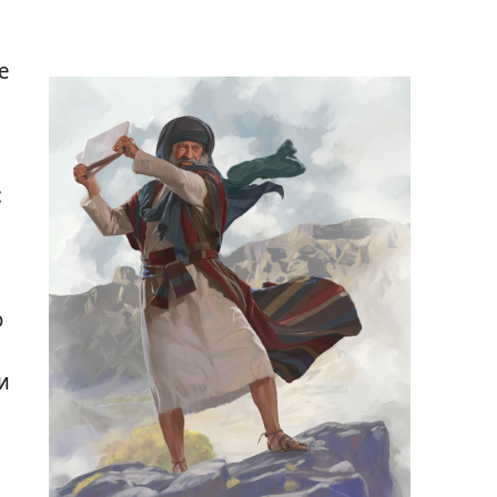
е
:
о
и