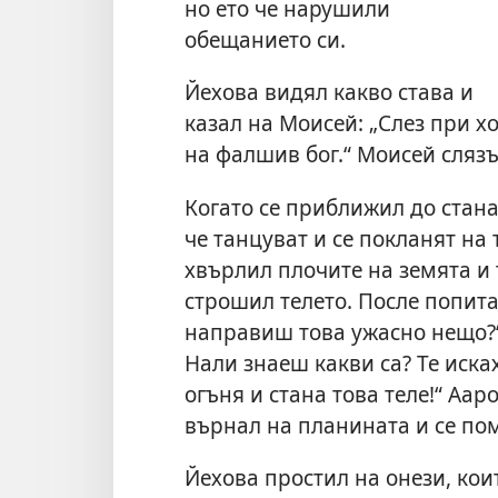
но ето че нарушили
обещанието си.
Йехова видял какво става и
казал на Моисей: „Слез при х
на фалшив бог.“ Моисей слязъ
Когато се приближил до стана,
че танцуват и се покланят на 
хвърлил плочите на земята и 
строшил телето. После попита
направиш това ужасно нещо?“ 
Нали знаеш какви са? Те исках
огъня и стана това теле!“ Аар
върнал на планината и се по
Йехова простил на онези, кои