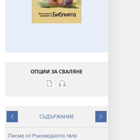
ОПЦИИ ЗА СВАЛЯНЕ
Опции
Опции
за
за
сваляне
сваляне
на
на
СЪДЪРЖАНИЕ
издания
аудиофайлове
Назад
Напред
Да
Да
се
се
Писмо от Ръководното тяло
учим
учим