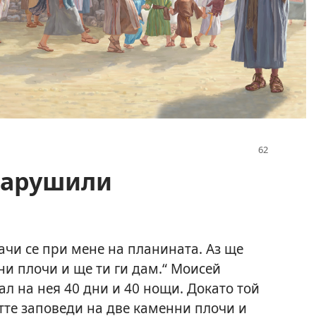
нарушили
ачи се при мене на планината. Аз ще
ни плочи и ще ти ги дам.“ Моисей
л на нея 40 дни и 40 нощи. Докато той
тте заповеди на две каменни плочи и