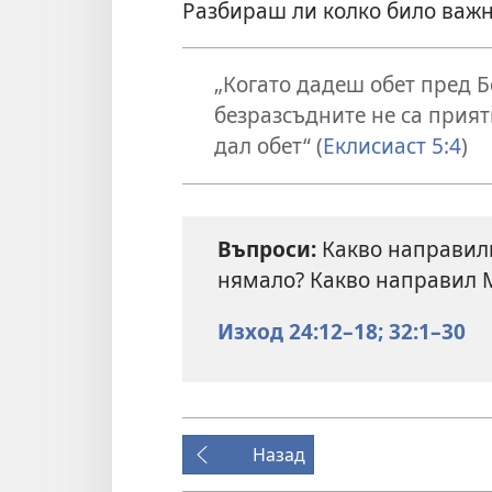
Разбираш ли колко било важн
„Когато дадеш обет пред Б
безразсъдните не са приятн
дал обет“ (
Еклисиаст 5:4
)
Въпроси:
Какво направили
нямало? Какво направил М
Изход 24:12–18;
32:1–30
Назад