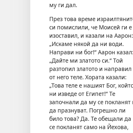
му ги дал.
През това време израилтянит
си помислили, че Моисей ги е
изоставил, и казали на Аарон:
„Искаме някой да ни води.
Направи ни бог!“ Аарон казал
„Дайте ми златото си.“ Той
разтопил златото и направил
от него теле. Хората казали:
„Това теле е нашият Бог, койт
ни изведе от Египет!“ Те
започнали да му се покланят 
да празнуват. Погрешно ли
било това? Да. Те обещали да
се покланят само на Йехова,