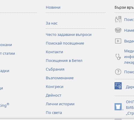
Новини
Бързи връ
Поис
За нас
Наме
(отваря
Често задавани въпроси
нов
Виде
Поискай посещение
прозорец)
покани
Меди
Контакти
т статии
инфо
Посещения в Бетел
лека
Събрания
радки
Пом
Възпоменание
Конгреси
Дар
ци
(отваря
нов
Дейност
прозорец)
ОН
Лични истории
®
ting
БИБ
(отваря
По света
„Стр
нов
прозорец)
JW L
аудиодрами