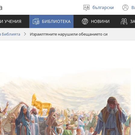
а
български
В
Избери
(
език
н
И УЧЕНИЯ
БИБЛИОТЕКА
НОВИНИ
З
п
 в Библията
Израилтяните нарушили обещанието си