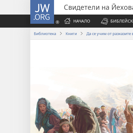
JW.ORG
Свидетели на Йехов
НАЧАЛО
БИБЛЕЙСК
Библиотека
Книги
Да се учим от разказите