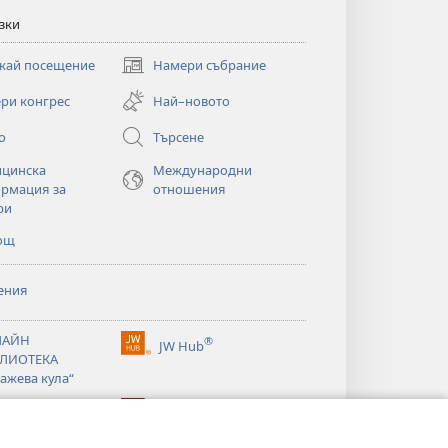
зки
кай посещение
Намери събрание
(отваря
нов
ри конгрес
Най–новото
прозорец)
о
Търсене
цинска
Международни
рмация за
отношения
ри
ощ
ения
ЛАЙН
®
JW Hub
(отваря
ЛИОТЕКА
нов
ажева кула“
прозорец)
®
®
ibrary
Watchtower Library