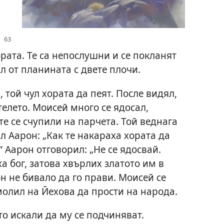
ората. Те са непослушни и се покланят
л от планината с двете плочи.
 той чул хората да пеят. После видял,
телето. Моисей много се ядосал,
те се счупили на парчета. Той веднага
л Аарон: „Как те накараха хората да
Аарон отговорил: „Не се ядосвай.
а бог, затова хвърлих златото им в
он не бивало да го прави. Моисей се
молил на Йехова да прости на народа.
то искали да му се подчиняват.