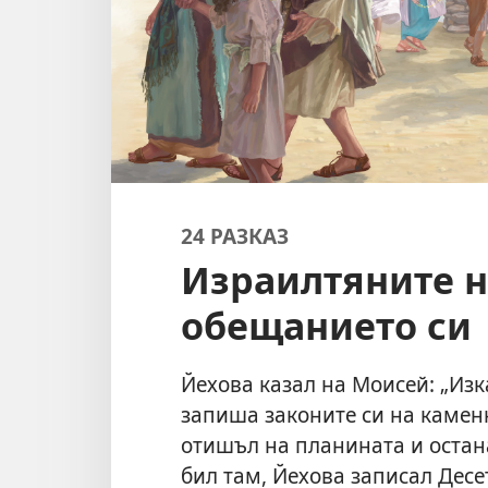
24 РАЗКАЗ
Израилтяните 
обещанието си
Йехова казал на Моисей: „Изк
запиша законите си на камен
отишъл на планината и остана
бил там, Йехова записал Десе