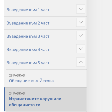
от
от
Въведение към 1 част
разказите
разказите
Покажи
в
в
повече
Въведение към 2 част
Библията
Библията
Покажи
повече
Въведение към 3 част
Покажи
повече
Въведение към 4 част
Покажи
повече
Въведение към 5 част
Покажи
повече
23 РАЗКАЗ
Обещание към Йехова
24 РАЗКАЗ
Израилтяните нарушили
обещанието си