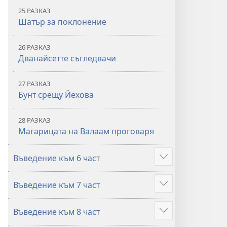
25 РАЗКАЗ
Шатър за поклонение
26 РАЗКАЗ
Дванайсетте съгледвачи
27 РАЗКАЗ
Бунт срещу Йехова
28 РАЗКАЗ
Магарицата на Валаам проговаря
Въведение към 6 част
Покажи
повече
Въведение към 7 част
Покажи
повече
Въведение към 8 част
Покажи