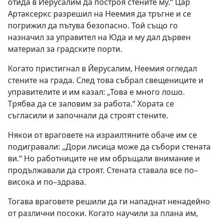
отида в Йерусалим да построя стените му.“ Цар
Артаксеркс разрешил на Неемия да тръгне и се
погрижил да пътува безопасно. Той също го
назначил за управител на Юда и му дал дървен
материал за градските порти.
Когато пристигнал в Йерусалим, Неемия огледал
стените на града. След това събрал свещениците и
управителите и им казал: „Това е много лошо.
Трябва да се заловим за работа.“ Хората се
съгласили и започнали да строят стените.
Някои от враговете на израилтяните обаче им се
подигравали: „Дори лисица може да събори стената
ви.“ Но работниците не им обръщали внимание и
продължавали да строят. Стената ставала все по–
висока и по–здрава.
Тогава враговете решили да ги нападнат ненадейно
от различни посоки. Когато научили за плана им,