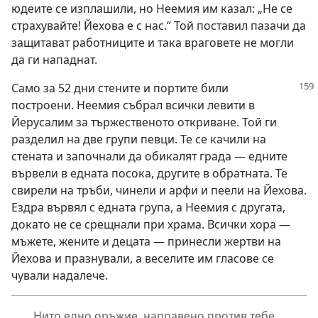
юдеите се изплашили, но Неемия им казал: „Не се
страхувайте! Йехова е с нас.“ Той поставил пазачи да
защитават работниците и така враговете не могли
да ги нападнат.
Само за 52 дни стените и портите били
построени. Неемия събрал всички левити в
Йерусалим за тържественото откриване. Той ги
разделил на две групи певци. Те се качили на
стената и започнали да обикалят града — едните
вървели в едната посока, другите в обратната. Те
свирели на тръби, чинели и арфи и пеели на Йехова.
Ездра вървял с едната група, а Неемия с другата,
докато не се срещнали при храма. Всички хора —
мъжете, жените и децата — принесли жертви на
Йехова и празнували, а веселите им гласове се
чували надалече.
„Нито едно оръжие, направено против тебе,