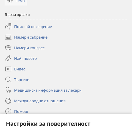
Тема
Бързи връзки
Поискай посещение
Намери събрание
(отваря
нов
Намери конгрес
(отваря
прозорец)
нов
Най–новото
прозорец)
Видео
Търсене
Медицинска информация за лекари
Международни отношения
Помощ
Настройки за поверителност
Дарения
(отваря