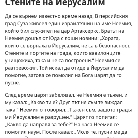
Стените на Йерусалим
Да се върнем известно време назад. В персийския
град Суза живеел един израилтянин на име Неемия,
който бил служител на цар Артаксеркс. Братът на
Неемия дошъл от Юда с лоши новини: „Хората,
които се върнаха в Йерусалим, не са в безопасност.
Стените и портите на града, които вавилонците
унищожиха, така и не са построени.“ Неемия се
разтревожил. Той искал да отиде в Йерусалим да
помогне, затова се помолил на Бога царят да го
пусне.
След време царят забелязал, че Неемия е тъжен, и
му казал: „Какво ти е? Друг път не съм те виждал
така.“ Неемия отговорил: „Тъжен съм, защото градът
ми Йерусалим е разрушен.“ Царят го попитал:
„Какво да направя за тебе?“ На часа Неемия се
помолил наум. После казал: „Моля те, пусни ме да