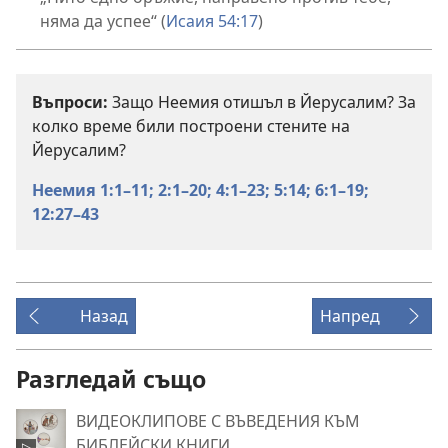
няма да успее“ (
Исаия 54:17
)
Въпроси:
Защо Неемия отишъл в Йерусалим? За
колко време били построени стените на
Йерусалим?
Неемия 1:1–11;
2:1–20;
4:1–23;
5:14;
6:1–19;
12:27–43
Назад
Напред
Разгледай също
ВИДЕОКЛИПОВЕ С ВЪВЕДЕНИЯ КЪМ
БИБЛЕЙСКИ КНИГИ