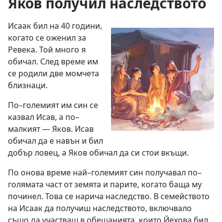
Яков получил наследството
Исаак бил на 40 години,
когато се оженил за
Ревека. Той много я
обичал. След време им
се родили две момчета
близнаци.
По–големият им син се
казвал Исав, а по–
малкият — Яков. Исав
обичал да е навън и бил
добър ловец, а Яков обичал да си стои вкъщи.
По онова време най–големият син получавал по–
голямата част от земята и парите, когато баща му
починел. Това се нарича наследство. В семейството
на Исаак да получиш наследството, включвало
също да участваш в обещанията, които Йехова бил