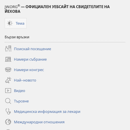
Библията
Библията
®
JW.ORG
— ОФИЦИАЛЕН УЕБСАЙТ НА СВИДЕТЕЛИТЕ НА
ЙЕХОВА
Тема
Бързи връзки
Поискай посещение
Намери събрание
(отваря
нов
Намери конгрес
(отваря
прозорец)
нов
Най–новото
прозорец)
Видео
Търсене
Медицинска информация за лекари
Международни отношения