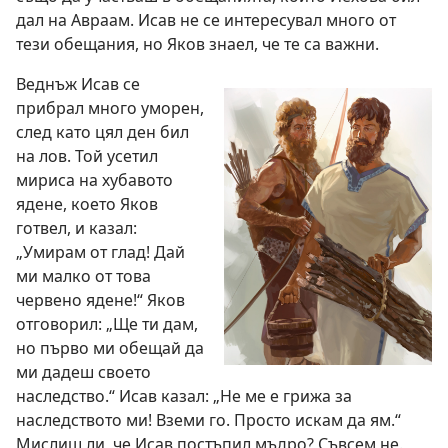
дал на Авраам. Исав не се интересувал много от
тези обещания, но Яков знаел, че те са важни.
Веднъж Исав се
прибрал много уморен,
след като цял ден бил
на лов. Той усетил
мириса на хубавото
ядене, което Яков
готвел, и казал:
„Умирам от глад! Дай
ми малко от това
червено ядене!“ Яков
отговорил: „Ще ти дам,
но първо ми обещай да
ми дадеш своето
наследство.“ Исав казал: „Не ме е грижа за
наследството ми! Вземи го. Просто искам да ям.“
Мислиш ли, че Исав постъпил мъдро? Съвсем не.