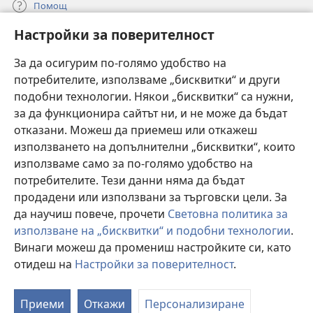
Помощ
Настройки за поверителност
Дарения
(отваря
нов
За да осигурим по-голямо удобство на
прозорец)
потребителите, използваме „бисквитки“ и други
ОНЛАЙН БИБЛИОТЕКА „Стражева кула“
(отваря
подобни технологии. Някои „бисквитки“ са нужни,
нов
®
JW Hub
за да функционира сайтът ни, и не може да бъдат
прозорец)
(отваря
отказани. Можеш да приемеш или откажеш
нов
®
JW Library
прозорец)
използването на допълнителни „бисквитки“, които
използваме само за по-голямо удобство на
®
Watchtower Library
потребителите. Тези данни няма да бъдат
продадени или използвани за търговски цели. За
да научиш повече, прочети
Световна политика за
използване на „бисквитки“ и подобни технологии
.
Copyright
© 2026 Watch Tower Bible and Tract Society of Pennsylvania.
Винаги можеш да промениш настройките си, като
УСЛОВИЯ ЗА ПОЛЗВАНЕ
|
ПОЛИТИКА ЗА ПОВЕРИТЕЛНОСТ
|
отидеш на
Настройки за поверителност
.
П
НАСТРОЙКИ ЗА ПОВЕРИТЕЛНОСТ
с
Приеми
Откажи
Персонализиране