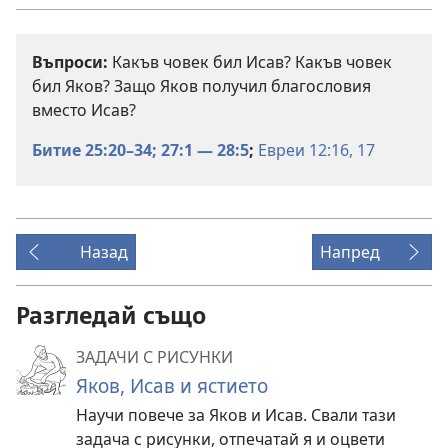
Въпроси:
Какъв човек бил Исав? Какъв човек
бил Яков? Защо Яков получил благословия
вместо Исав?
Битие 25:20–34;
27:1 — 28:5
;
Евреи 12:16, 17
Назад
Напред
Разгледай също
ЗАДАЧИ С РИСУНКИ
Яков, Исав и ястието
Научи повече за Яков и Исав. Свали тази
задача с рисунки, отпечатай я и оцвети