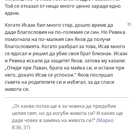
Той се отказал от нещо много ценно заради едно
ядене.
Когато Исаак бил много стар, дошло време да
даде благословия на по–големия си син. Но Ревека
помогнала на по–малкия син Яков да получи
благословията. Когато разбрал за това, Исав много
се ядосал и решил да убие своя брат близнак. Исаак
и Ревека искали да защитят Яков, затова му казали:
„Отиди при Лаван, брата на майка си, и остани при
него, докато Исав се успокои.“ Яков послушал
съвета на родителите си и избягал, за да спаси
живота си.
„От каква полза ще е за човека да придобие
целия свят, но да изгуби живота си? И какво ще
даде човек в замяна на живота си?“ (
Марко
8:36, 37
)