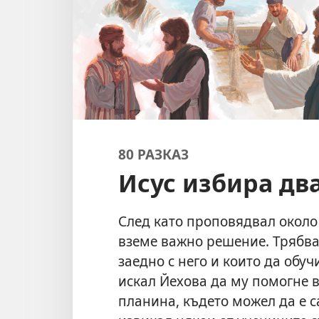
80 РАЗКАЗ
Исус избира дв
След като проповядвал около
вземе важно решение. Трябва
заедно с него и които да обу
искал Йехова да му помогне в
планина, където можел да е с