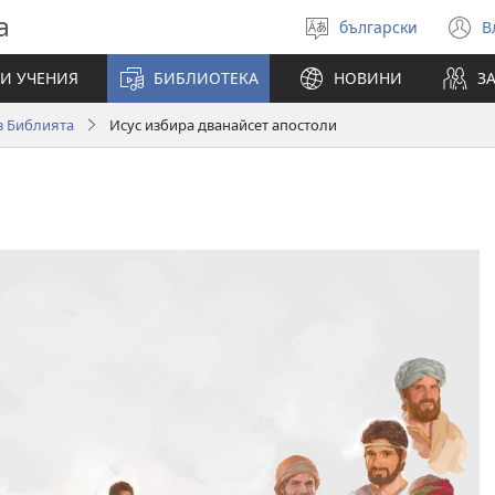
а
български
В
Избери
(
език
н
И УЧЕНИЯ
БИБЛИОТЕКА
НОВИНИ
З
п
 в Библията
Исус избира дванайсет апостоли