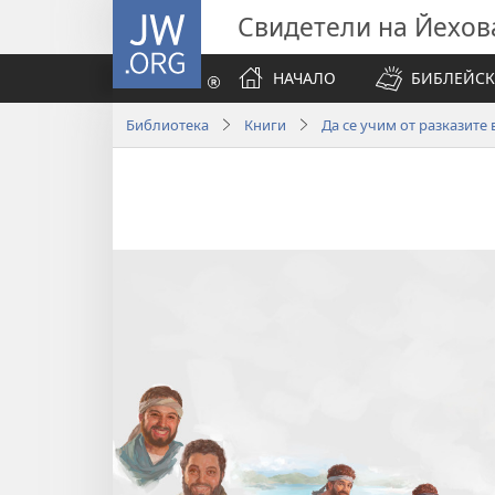
JW.ORG
Свидетели на Йехов
НАЧАЛО
БИБЛЕЙСК
Библиотека
Книги
Да се учим от разказите