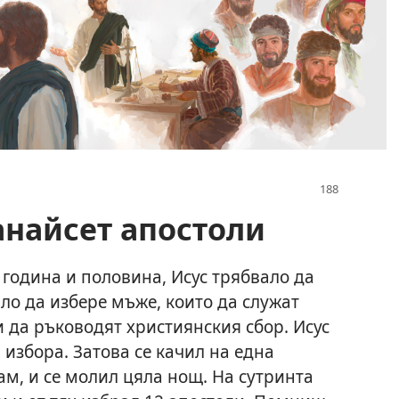
анайсет апостоли
 година и половина, Исус трябвало да
ло да избере мъже, които да служат
чи да ръководят християнския сбор. Исус
 избора. Затова се качил на една
ам, и се молил цяла нощ. На сутринта