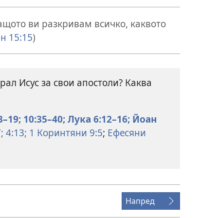
ащото ви разкривам всичко, каквото
н 15:15
)
рал Исус за свои апостоли? Каква
3–19;
10:35–40;
Лука 6:12–16;
Йоан
;
4:13;
1 Коринтяни 9:5
;
Ефесяни
Напред