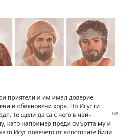
вои приятели и им имал доверие.
ени и обикновени хора. Но Исус ги
дал. Те щели да са с него
в най–
у, като например преди смъртта му и
като Исус повечето от апостолите били