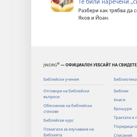
Те били наречени „с
Разбери как трябва да с
Яков и Йоан.
®
JW.ORG
— ОФИЦИАЛЕН УЕБСАЙТ НА СВИДЕТЕ
Библейски учения
Библиотека
Отговори на библейски
Библии
въпроси
Книги
Обяснение на библейски
Брошури
стихове
Трактати и 
Библейски курс
Поредици о
Помагала за изучаване на
Библията
Списания