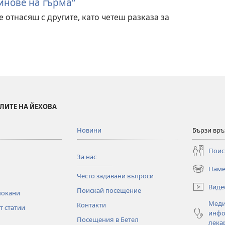
инове на гърма“
е отнасяш с другите, като четеш разказа за
ЛИТЕ НА ЙЕХОВА
Новини
Бързи връ
Поис
За нас
Наме
(отваря
Често задавани въпроси
нов
Виде
Поискай посещение
прозорец)
покани
Меди
Контакти
т статии
инфо
Посещения в Бетел
лека