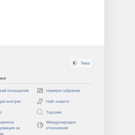
Тема
зки
кай посещение
Намери събрание
(отваря
нов
ри конгрес
Най–новото
прозорец)
о
Търсене
цинска
Международни
рмация за
отношения
ри