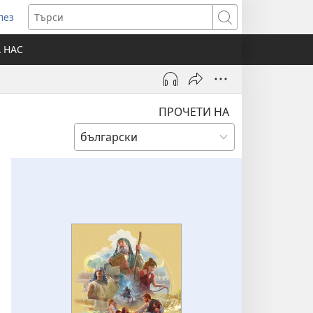
лез
отваря
Търси
ов
А НАС
розорец)
ПРОЧЕТИ НА