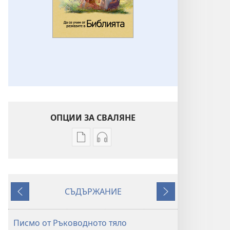
ОПЦИИ ЗА СВАЛЯНЕ
Опции
Опции
за
за
сваляне
сваляне
на
на
СЪДЪРЖАНИЕ
издания
аудиофайлове
Назад
Напред
Да
Да
се
се
Писмо от Ръководното тяло
учим
учим