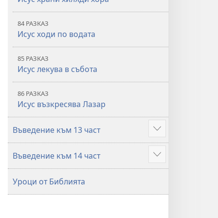
84 РАЗКАЗ
Исус ходи по водата
85 РАЗКАЗ
Исус лекува в събота
86 РАЗКАЗ
Исус възкресява Лазар
Въведение към 13 част
Покажи
повече
Въведение към 14 част
Покажи
повече
Уроци от Библията