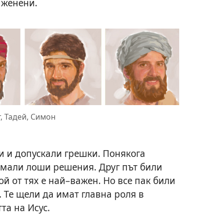
 женени.
, Тадей, Симон
 и допускали грешки. Понякога
земали лоши решения. Друг път били
й от тях е най–важен. Но все пак били
 Те щели да имат главна роля в
та на Исус.