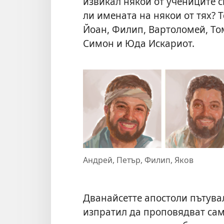
извикал някои от учениците с
ли имената на някои от тях? Т
Йоан, Филип, Вартоломей, Том
Симон и Юда Искариот.
Андрей, Петър, Филип, Яков
Дванайсетте апостоли пътували
изпратил да проповядват сам