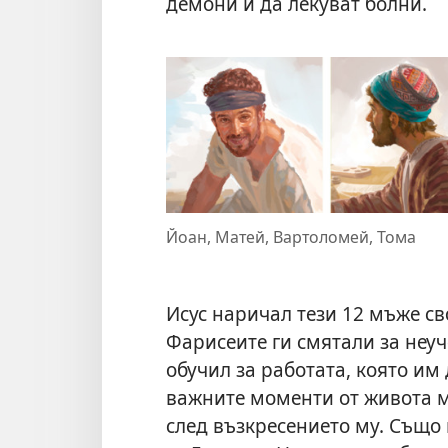
демони и да лекуват болни.
Йоан, Матей, Вартоломей, Тома
Исус наричал тези 12 мъже с
Фарисеите ги смятали за неуч
обучил за работата, която им 
важните моменти от живота м
след възкресението му. Също 