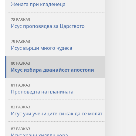
Жената при кладенеца
78 РАЗКАЗ
Исус проповядва за Царството
79 РАЗКАЗ
Исус върши много чудеса
80 РАЗКАЗ
Исус избира дванайсет апостоли
81 РАЗКАЗ
Проповедта на планината
82 РАЗКАЗ
Исус учи учениците си как да се молят
83 РАЗКАЗ
Исус храни хиляди хора