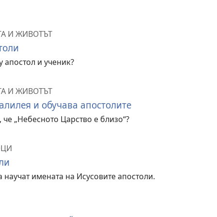
ТА И ЖИВОТЪТ
толи
у апостол и ученик?
ТА И ЖИВОТЪТ
алилея и обучава апостолите
 че „Небесното Царство е близо“?
ОЦИ
ли
а научат имената на Исусовите апостоли.