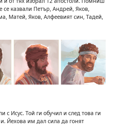
и и от тях избрал 12 апостоли. Помниш
е се казвали Петър, Андрей, Яков,
а, Матей, Яков, Алфеевият син, Тадей,
 с Исус. Той ги обучил и след това ги
и. Йехова им дал сила да гонят