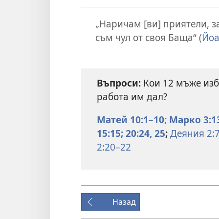
„Наричам [ви] приятели, з
съм чул от своя Баща“ (
Йоа
Въпроси:
Кои 12 мъже изб
работа им дал?
Матей 10:1–10;
Марко 3:1
15:15;
20:24, 25
;
Деяния 2:7
2:20–22
Назад