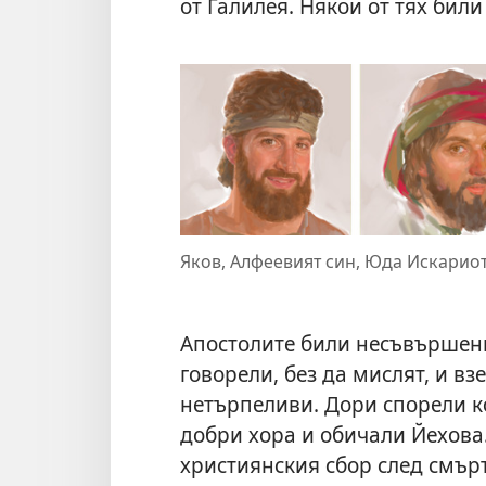
от Галилея. Някои от тях били
Яков, Алфеевият син, Юда Искариот
Апостолите били несъвършени
говорели, без да мислят, и в
нетърпеливи. Дори спорели ко
добри хора и обичали Йехова.
християнския сбор след смърт