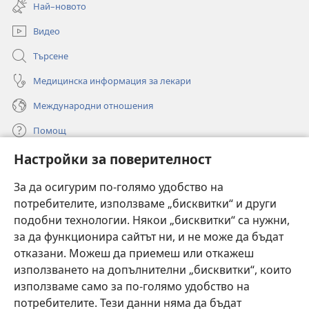
нов
Най–новото
прозорец)
Видео
Търсене
Медицинска информация за лекари
Международни отношения
Помощ
Настройки за поверителност
Дарения
(отваря
нов
За да осигурим по-голямо удобство на
прозорец)
потребителите, използваме „бисквитки“ и други
ОНЛАЙН БИБЛИОТЕКА „Стражева кула“
(отваря
подобни технологии. Някои „бисквитки“ са нужни,
нов
®
JW Hub
за да функционира сайтът ни, и не може да бъдат
прозорец)
(отваря
отказани. Можеш да приемеш или откажеш
нов
®
JW Library
прозорец)
използването на допълнителни „бисквитки“, които
използваме само за по-голямо удобство на
®
Watchtower Library
потребителите. Тези данни няма да бъдат