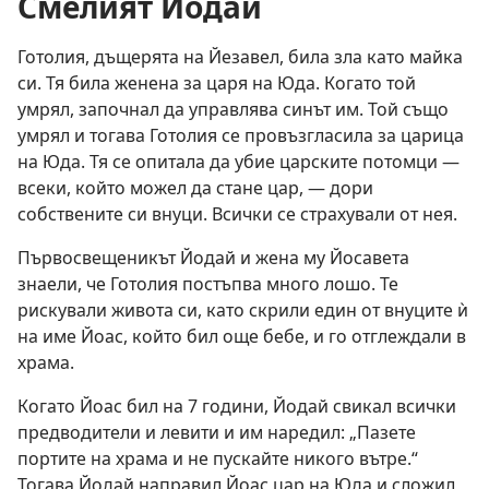
Смелият Йодай
Готолия, дъщерята на Йезавел, била зла като майка
си. Тя била женена за царя на Юда. Когато той
умрял, започнал да управлява синът им. Той също
умрял и тогава Готолия се провъзгласила за царица
на Юда. Тя се опитала да убие царските потомци —
всеки, който можел да стане цар, — дори
собствените си внуци. Всички се страхували от нея.
Първосвещеникът Йодай и жена му Йосавета
знаели, че Готолия постъпва много лошо. Те
рискували живота си, като скрили един от внуците ѝ
на име Йоас, който бил още бебе, и го отглеждали в
храма.
Когато Йоас бил на 7 години, Йодай свикал всички
предводители и левити и им наредил: „Пазете
портите на храма и не пускайте никого вътре.“
Тогава Йодай направил Йоас цар на Юда и сложил