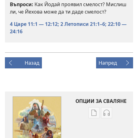
Въпроси:
Как Йодай проявил смелост? Мислиш
ли, че Йехова може да ти даде смелост?
4 Царе 11:1 — 12:12;
2 Летописи 21:1–6;
22:10 —
24:16
Назад
Напред
ОПЦИИ ЗА СВАЛЯНЕ
Опции
Опции
за
за
сваляне
сваляне